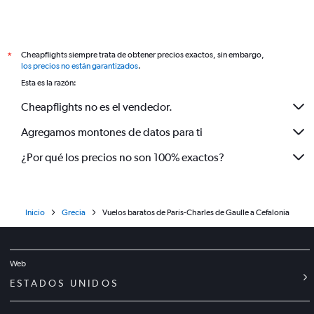
Cheapflights siempre trata de obtener precios exactos, sin embargo,
*
los precios no están garantizados
.
Esta es la razón:
Cheapflights no es el vendedor.
Agregamos montones de datos para ti
¿Por qué los precios no son 100% exactos?
Inicio
Grecia
Vuelos baratos de París-Charles de Gaulle a Cefalonia
Web
ESTADOS UNIDOS