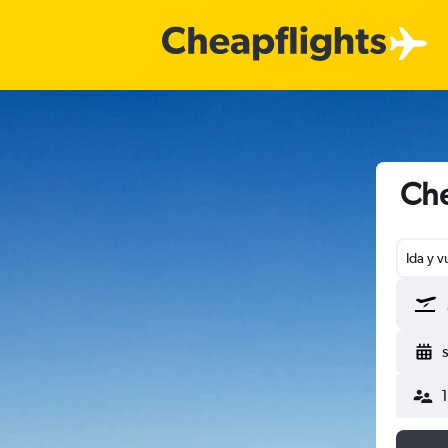
Che
Ida y v