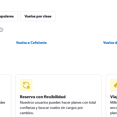
opulares
Vuelos por clase
Vuelos a Cefalonia
Vuelos 
Reserva con flexibilidad
Via
edes
Nuestros usuarios pueden hacer planes con total
Mill
confianza y buscar vuelos sin cargos por
enco
cambios.
plan