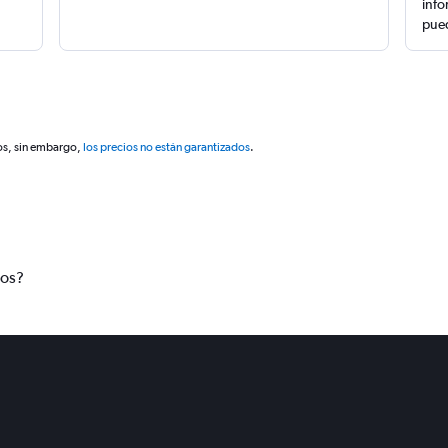
info
pued
os, sin embargo,
los precios no están garantizados
.
tos?