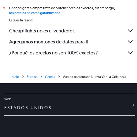
Cheapflights siempre trata de obtener precios exactos, sin embargo,
*
los precios no están garantizados
.
Esta es la razón:
Cheapflights no es el vendedor.
Agregamos montones de datos para ti
¿Por qué los precios no son 100% exactos?
Inicio
Europa
Grecia
Vuelos baratos de Nueva York a Cefalonia
Web
ESTADOS UNIDOS