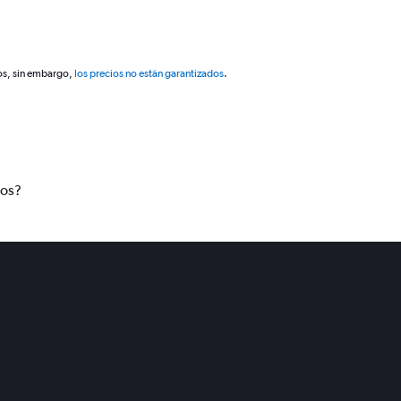
os, sin embargo,
los precios no están garantizados
.
tos?