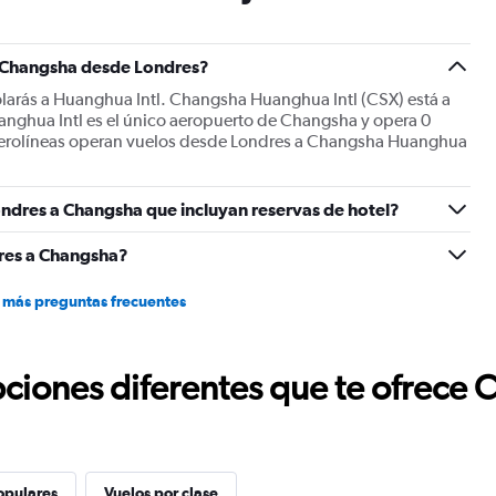
axis
displaying
Number
a Changsha desde Londres?
of
larás a Huanghua Intl. Changsha Huanghua Intl (CSX) está a
flights.
anghua Intl es el único aeropuerto de Changsha y opera 0
Range:
 aerolíneas operan vuelos desde Londres a Changsha Huanghua
0
to
2.4.
ondres a Changsha que incluyan reservas de hotel?
res a Changsha?
 más preguntas frecuentes
ciones diferentes que te ofrece 
opulares
Vuelos por clase