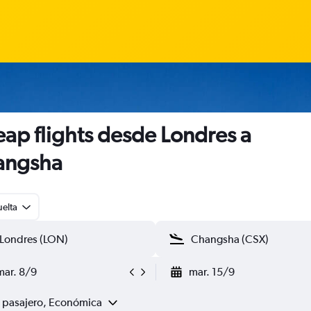
ap flights desde Londres a
angsha
uelta
mar. 8/9
mar. 15/9
1 pasajero, Económica