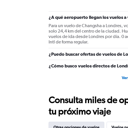
has
1
Y
¿A qué aeropuerto llegan los vuelos 
axis
displaying
Para un vuelo de Changsha a Londres, vo
values.
solo 24,4 km del centro de la ciudad. Hu
Range:
vuelos de ida desde Londres por día. 0
0
Intl de forma regular.
to
1200.
¿Puedo buscar ofertas de vuelos de L
¿Cómo busco vuelos directos de Lond
Ver
Consulta miles de op
tu próximo viaje
Otras opciones de vuelos
Vuelos p