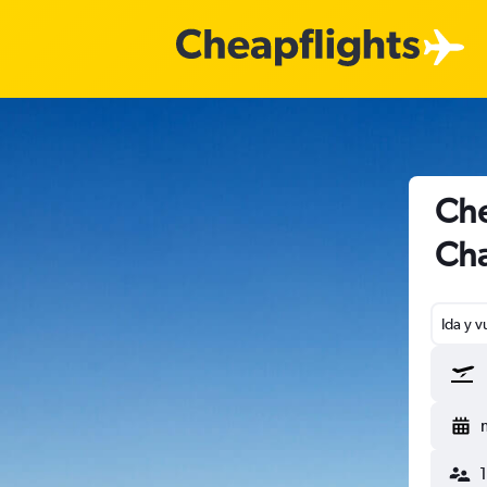
Che
Ch
Ida y v