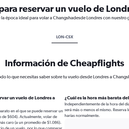
ara reservar un vuelo de Lond
e la época ideal para volar a Changshadesde Londres con nuestro g
LON-CSX
Información de Cheapflights
odo lo que necesitas saber sobre tu vuelo desde Londres a Changs
rvar un vuelo de Londres a
¿Cuál es la hora más barata de
Independientemente de la hora del día a
será más o menos el mismo. Reserva 
arato en el que se puede reservar un
harías normalmente.
 de $604). Actualmente, volar de
más caro (a un promedio de $1.086).
ecio de un vuelo, por lo que comparar