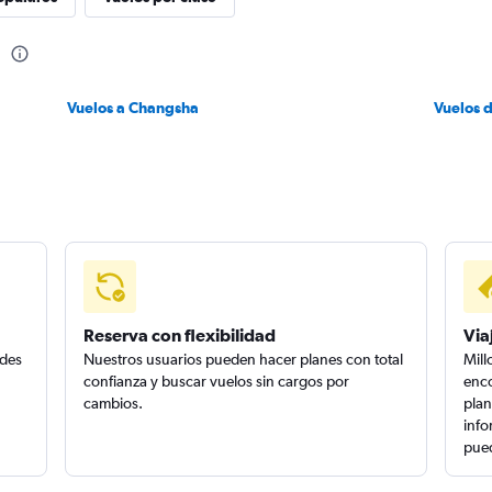
a
Vuelos a Changsha
Vuelos 
Reserva con flexibilidad
Via
edes
Nuestros usuarios pueden hacer planes con total
Mill
confianza y buscar vuelos sin cargos por
enco
cambios.
plan
info
pued