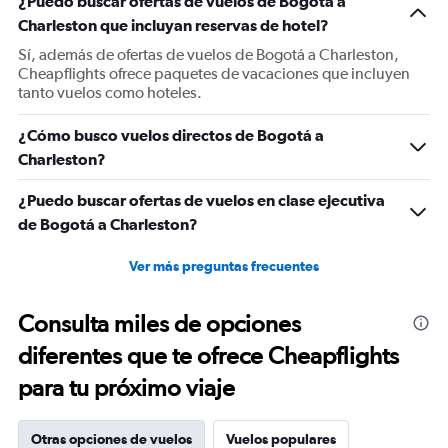
¿Puedo buscar ofertas de vuelos de Bogotá a
Y
Charleston que incluyan reservas de hotel?
axis
displaying
Sí, además de ofertas de vuelos de Bogotá a Charleston,
values.
Cheapflights ofrece paquetes de vacaciones que incluyen
Range:
tanto vuelos como hoteles.
0
to
¿Cómo busco vuelos directos de Bogotá a
900.
Charleston?
¿Puedo buscar ofertas de vuelos en clase ejecutiva
de Bogotá a Charleston?
Ver más preguntas frecuentes
Consulta miles de opciones
diferentes que te ofrece Cheapflights
para tu próximo viaje
Otras opciones de vuelos
Vuelos populares