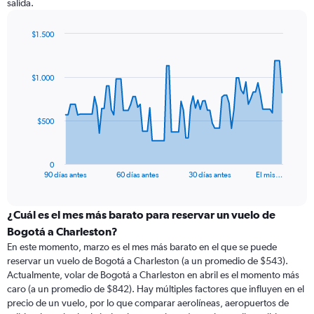
salida.
$1.500
Chart
Chart
graphic.
with
91
$1.000
data
points.
The
$500
chart
has
1
0
X
End
90 días antes
60 días antes
30 días antes
El mis…
of
axis
interactive
displaying
chart
categories.
¿Cuál es el mes más barato para reservar un vuelo de
Range:
Bogotá a Charleston?
91
En este momento, marzo es el mes más barato en el que se puede
categories.
reservar un vuelo de Bogotá a Charleston (a un promedio de $543).
The
Actualmente, volar de Bogotá a Charleston en abril es el momento más
chart
caro (a un promedio de $842). Hay múltiples factores que influyen en el
has
precio de un vuelo, por lo que comparar aerolíneas, aeropuertos de
1