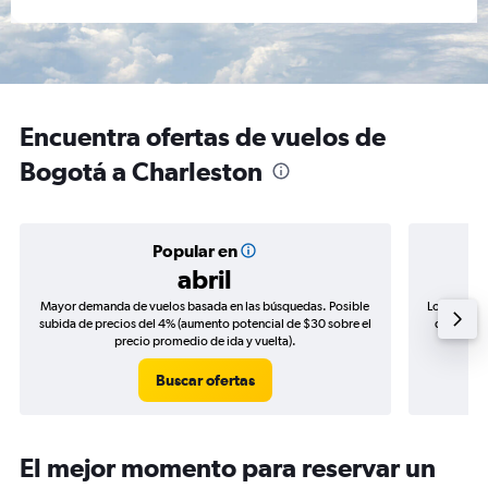
Encuentra ofertas de vuelos de
Bogotá a Charleston
Popular en
abril
Mayor demanda de vuelos basada en las búsquedas. Posible
Los precio
subida de precios del 4% (aumento potencial de $30 sobre el
de precio
precio promedio de ida y vuelta).
Buscar ofertas
El mejor momento para reservar un