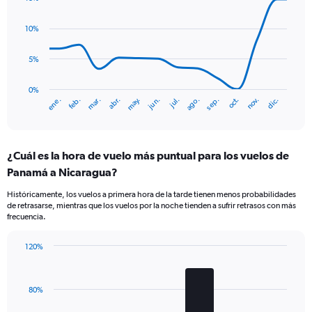
with
displaying
14
values.
data
10%
Range:
points.
0
5%
to
The
9.
chart
has
0%
ene.
abr.
jul.
oct.
mar.
jun.
sep.
dic.
feb.
may.
ago.
nov.
1
End
of
X
interactive
axis
chart
displaying
¿Cuál es la hora de vuelo más puntual para los vuelos de
categories.
Range:
Panamá a Nicaragua?
14
Históricamente, los vuelos a primera hora de la tarde tienen menos probabilidades
categories.
de retrasarse, mientras que los vuelos por la noche tienden a sufrir retrasos con más
The
frecuencia.
chart
has
120%
1
Bar
Chart
Y
graphic.
chart
axis
with
displaying
80%
4
values.
bars.