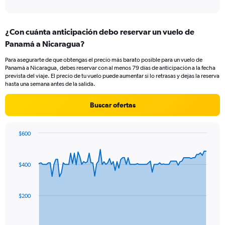
of
axis
interactive
displaying
chart
categories.
¿Con cuánta anticipación debo reservar un vuelo de
Range:
Panamá a Nicaragua?
1
categories.
Para asegurarte de que obtengas el precio más barato posible para un vuelo de
The
Panamá a Nicaragua, debes reservar con al menos 79 días de anticipación a la fecha
chart
prevista del viaje. El precio de tu vuelo puede aumentar si lo retrasas y dejas la reserva
has
hasta una semana antes de la salida.
1
Y
Buscar ofertas
axis
displaying
values.
$600
Range:
Chart
Chart
0
graphic.
with
to
91
$400
data
6.
points.
The
$200
chart
has
1