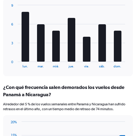
1
9
Y
Bar
Chart
axis
graphic.
chart
displaying
with
Number
6
7
of
bars.
flights.
Range:
The
3
0
chart
to
has
36.
1
0
X
End
lun.
mar.
mié.
jue.
vie.
sáb.
dom.
of
axis
interactive
displaying
chart
categories.
¿Con qué frecuencia salen demorados los vuelos desde
Range:
Panamá a Nicaragua?
7
categories.
Alrededor del 5 % de los vuelos semanales entre Panamá y Nicaragua han sufrido
The
retrasos en el último año, con un tiempo medio de retraso de 74 minutos.
chart
has
20%
1
Line
Chart
Y
graphic.
chart
axis
15%