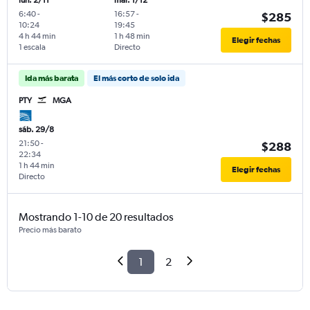
lun. 2/11
mar. 1/12
6:40
-
16:57
-
$285
10:24
19:45
4 h 44 min
1 h 48 min
Elegir fechas
1 escala
Directo
Ida más barata
El más corto de solo ida
PTY
MGA
sáb. 29/8
21:50
-
$288
22:34
1 h 44 min
Elegir fechas
Directo
Mostrando 1-10 de 20 resultados
Precio más barato
1
2