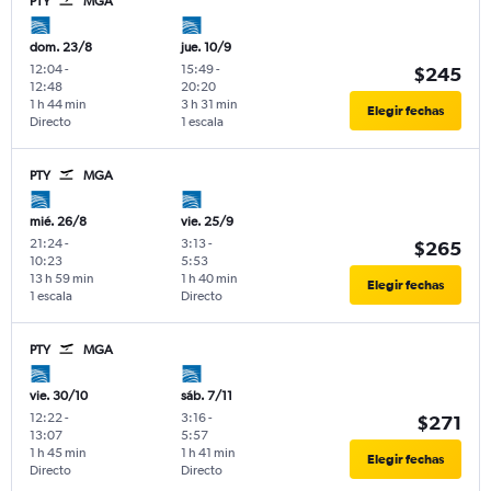
PTY
MGA
dom. 23/8
jue. 10/9
12:04
-
15:49
-
$245
12:48
20:20
1 h 44 min
3 h 31 min
Elegir fechas
Directo
1 escala
PTY
MGA
mié. 26/8
vie. 25/9
21:24
-
3:13
-
$265
10:23
5:53
13 h 59 min
1 h 40 min
Elegir fechas
1 escala
Directo
PTY
MGA
vie. 30/10
sáb. 7/11
12:22
-
3:16
-
$271
13:07
5:57
1 h 45 min
1 h 41 min
Elegir fechas
Directo
Directo