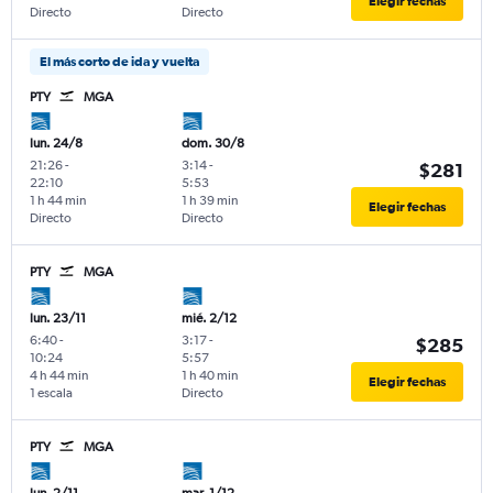
Elegir fechas
Directo
Directo
El más corto de ida y vuelta
PTY
MGA
lun. 24/8
dom. 30/8
21:26
-
3:14
-
$281
22:10
5:53
1 h 44 min
1 h 39 min
Elegir fechas
Directo
Directo
PTY
MGA
lun. 23/11
mié. 2/12
6:40
-
3:17
-
$285
10:24
5:57
4 h 44 min
1 h 40 min
Elegir fechas
1 escala
Directo
PTY
MGA