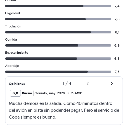
7,4
En general
7,6
Tripulación
8,1
Comida
6,9
Entretenimiento
6,8
Abordaje
7,8
1
/
4
Opiniones
6,0
Bueno
Gonzalo
,
may. 2026
PTY
-
MVD
Mucha demora en la salida. Como 40 minutos dentro
del avión en pista sin poder despegar. Pero el servicio de
Copa siempre es bueno.