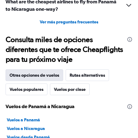
What are the cheapest airlines to fly from Panamá
to Nicaragua one-way?
Ver más preguntas frecuentes
Consulta miles de opciones
diferentes que te ofrece Cheapflights
para tu próximo viaje
Otras opciones de vuelos
Rutas alternativas
Vuelos populares
Vuelos por clase
Vuelos de Panamá a Nicaragua
Vuelos a Panamá
Vuelos a Nicaragua
Vuelos desde Panamá