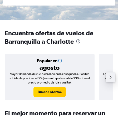
Encuentra ofertas de vuelos de
Barranquilla a Charlotte
Popular en
agosto
Mayor demanda de vuelos basada en las búsquedas. Posible
Los precio
subida de precios del 5% (aumento potencial de $30 sobre el
de precio
precio promedio de ida y vuelta).
Buscar ofertas
El mejor momento para reservar un