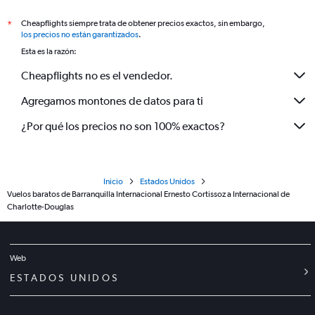
Cheapflights siempre trata de obtener precios exactos, sin embargo,
*
los precios no están garantizados
.
Esta es la razón:
Cheapflights no es el vendedor.
Agregamos montones de datos para ti
¿Por qué los precios no son 100% exactos?
Inicio
Estados Unidos
Vuelos baratos de Barranquilla Internacional Ernesto Cortissoz a Internacional de
Charlotte-Douglas
Web
ESTADOS UNIDOS