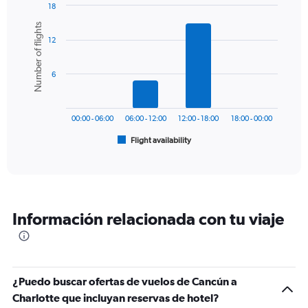
18
Bar
Chart
Number of flights
graphic.
chart
12
with
6
bars.
6
The
chart
has
00:00 - 06:00
06:00 - 12:00
12:00 - 18:00
18:00 - 00:00
1
Flight availability
X
End
of
axis
interactive
displaying
chart
categories.
Range:
6
Información relacionada con tu viaje
categories.
The
chart
has
1
¿Puedo buscar ofertas de vuelos de Cancún a
Y
Charlotte que incluyan reservas de hotel?
axis