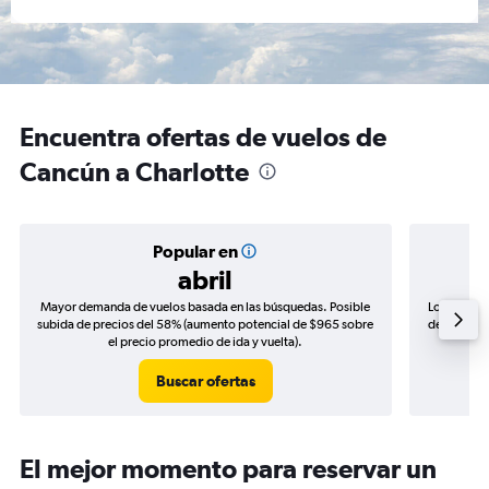
Encuentra ofertas de vuelos de
Cancún a Charlotte
Popular en
abril
Mayor demanda de vuelos basada en las búsquedas. Posible
Los precio
subida de precios del 58% (aumento potencial de $965 sobre
de precios 
el precio promedio de ida y vuelta).
Buscar ofertas
El mejor momento para reservar un