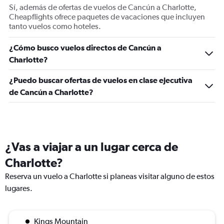
displaying
Sí, además de ofertas de vuelos de Cancún a Charlotte,
Number
Cheapflights ofrece paquetes de vacaciones que incluyen
of
tanto vuelos como hoteles.
flights.
Range:
¿Cómo busco vuelos directos de Cancún a
0
Charlotte?
to
18.
¿Puedo buscar ofertas de vuelos en clase ejecutiva
de Cancún a Charlotte?
¿Vas a viajar a un lugar cerca de
Charlotte?
Reserva un vuelo a Charlotte si planeas visitar alguno de estos
lugares.
Kings Mountain