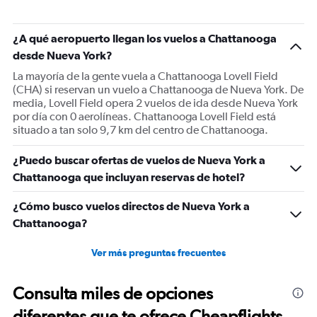
chart
has
1
¿A qué aeropuerto llegan los vuelos a Chattanooga
Y
desde Nueva York?
axis
displaying
La mayoría de la gente vuela a Chattanooga Lovell Field
Number
(CHA) si reservan un vuelo a Chattanooga de Nueva York. De
of
media, Lovell Field opera 2 vuelos de ida desde Nueva York
flights.
por día con 0 aerolíneas. Chattanooga Lovell Field está
Range:
situado a tan solo 9,7 km del centro de Chattanooga.
0
to
¿Puedo buscar ofertas de vuelos de Nueva York a
9.
Chattanooga que incluyan reservas de hotel?
¿Cómo busco vuelos directos de Nueva York a
Chattanooga?
Ver más preguntas frecuentes
Consulta miles de opciones
diferentes que te ofrece Cheapflights