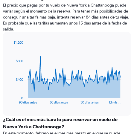
El precio que pagas por tu vuelo de Nueva York a Chattanooga puede
variar según el momento de la reserva. Para tener más posibilidades de
conseguir una tarifa más baja, intenta reservar 84 días antes de tu viaje.
Es probable que las tarifas aumenten unos 15 días antes de la fecha de
salida.
$1.200
Chart
Chart
graphic.
with
91
$800
data
points.
The
$400
chart
has
1
0
X
End
90 días antes
60 días antes
30 días antes
El mis…
of
axis
interactive
displaying
chart
categories.
¿Cuál es el mes más barato para reservar un vuelo de
Range:
Nueva York a Chattanooga?
91
En este momento, febrero es el mes más barato en el que se puede