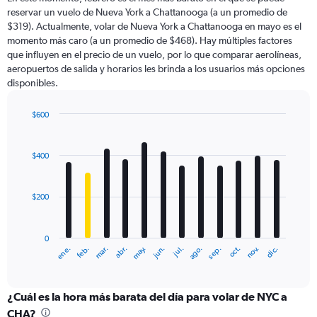
categories.
reservar un vuelo de Nueva York a Chattanooga (a un promedio de
The
$319). Actualmente, volar de Nueva York a Chattanooga en mayo es el
chart
momento más caro (a un promedio de $468). Hay múltiples factores
has
que influyen en el precio de un vuelo, por lo que comparar aerolíneas,
1
aeropuertos de salida y horarios les brinda a los usuarios más opciones
Y
disponibles.
axis
displaying
values.
$600
Range:
Bar
Chart
0
graphic.
chart
with
to
$400
12
1200.
bars.
$200
The
chart
has
0
1
ene.
abr.
jul.
oct.
mar.
jun.
sep.
dic.
feb.
may.
ago.
nov.
X
End
of
axis
interactive
displaying
chart
categories.
¿Cuál es la hora más barata del día para volar de NYC a
Range:
CHA?