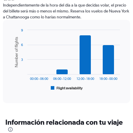
12
Independientemente de la hora del día a la que decidas volar, el precio
categories.
del billete será más o menos el mismo. Reserva los vuelos de Nueva York
The
a Chattanooga como lo harías normalmente.
chart
has
1
9
Y
Bar
Chart
Number of flights
graphic.
chart
axis
6
with
displaying
6
values.
bars.
Range:
3
0
The
to
chart
600.
has
00:00 - 06:00
06:00 - 12:00
12:00 - 18:00
18:00 - 00:00
1
Flight availability
X
End
of
axis
interactive
displaying
chart
categories.
Range:
6
Información relacionada con tu viaje
categories.
The