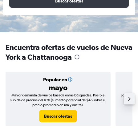
Buscar ofertas
Encuentra ofertas de vuelos de Nueva
York a Chattanooga
Popular en
mayo
Mayor demanda de vuelos basada en las búsquedas. Posible
Los precio
subida de precios del 10% (aumento potencial de $45 sobre el
de precio
precio promedio de ida y vuelta).
Buscar ofertas