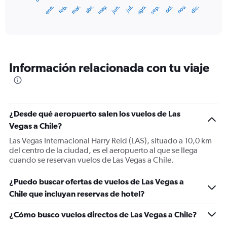
1
ene.
feb.
mar.
abr.
may.
jun.
jul.
ago.
sep.
oct.
nov.
dic.
X
End
of
axis
interactive
displaying
chart
categories.
Range:
12
Información relacionada con tu viaje
categories.
The
chart
has
1
¿Desde qué aeropuerto salen los vuelos de Las
Y
Vegas a Chile?
axis
displaying
Las Vegas Internacional Harry Reid (LAS), situado a 10,0 km
values.
del centro de la ciudad, es el aeropuerto al que se llega
Range:
cuando se reservan vuelos de Las Vegas a Chile.
0
to
¿Puedo buscar ofertas de vuelos de Las Vegas a
1500.
Chile que incluyan reservas de hotel?
¿Cómo busco vuelos directos de Las Vegas a Chile?