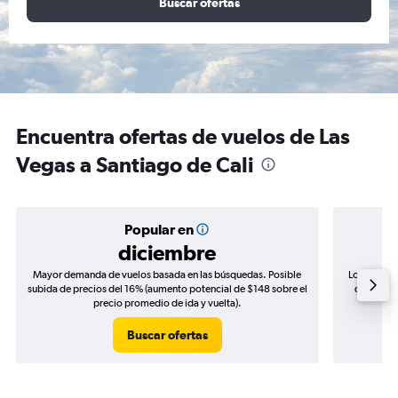
Buscar ofertas
Encuentra ofertas de vuelos de Las
Vegas a Santiago de Cali
Popular en
diciembre
Mayor demanda de vuelos basada en las búsquedas. Posible
Los precio
subida de precios del 16% (aumento potencial de $148 sobre el
de precio
precio promedio de ida y vuelta).
Buscar ofertas