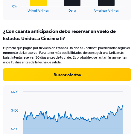
1
0%
X
End
United Airlines
Delta
American Airlines
of
axis
interactive
displaying
chart
categories.
¿Con cuánta anticipación debo reservar un vuelo de
Range:
Estados Unidos a Cincinnati?
3
categories.
El precio que pagas por tu vuelo de Estados Unidos a Cincinnati puede variar según el
The
momento de la reserva. Para tener más posibilidades de conseguir una tarifa más
chart
baja, intenta reservar 30 días antes de tu viaje. Es probable que las tarifas aumenten
has
unos 15 días antes de la fecha de salida.
1
Y
Buscar ofertas
axis
displaying
values.
$600
Range:
Chart
Chart
0
graphic.
with
to
91
$400
data
30.
points.
The
$200