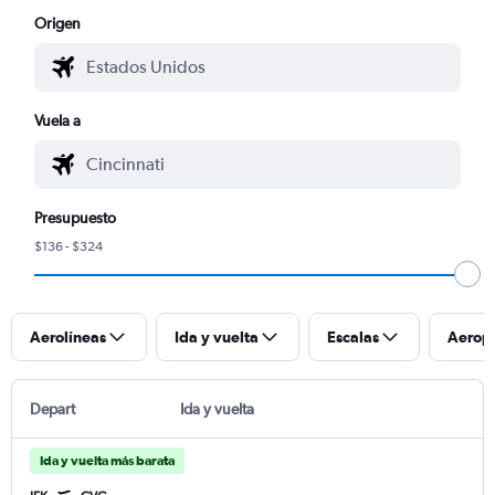
Origen
Vuela a
Presupuesto
$136 - $324
Aerolíneas
Ida y vuelta
Escalas
Aerop
Depart
Ida y vuelta
Ida y vuelta más barata