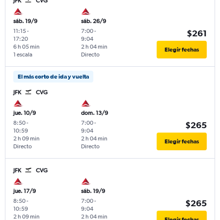
JFK
CVG
sáb. 19/9
sáb. 26/9
11:15
-
7:00
-
$261
17:20
9:04
6 h 05 min
2 h 04 min
Elegir fechas
1 escala
Directo
El más corto de ida y vuelta
JFK
CVG
jue. 10/9
dom. 13/9
8:50
-
7:00
-
$265
10:59
9:04
2 h 09 min
2 h 04 min
Elegir fechas
Directo
Directo
JFK
CVG
jue. 17/9
sáb. 19/9
8:50
-
7:00
-
$265
10:59
9:04
2 h 09 min
2 h 04 min
Elegir fechas