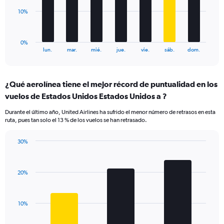
0
to
The
10%
36.
chart
has
1
0%
X
End
lun.
mar.
mié.
jue.
vie.
sáb.
dom.
of
axis
interactive
displaying
chart
categories.
¿Qué aerolínea tiene el mejor récord de puntualidad en los
Range:
vuelos de Estados Unidos Estados Unidos a ?
7
categories.
Durante el último año, United Airlines ha sufrido el menor número de retrasos en esta
The
ruta, pues tan solo el 13 % de los vuelos se han retrasado.
chart
has
30%
1
Bar
Chart
Y
graphic.
chart
axis
with
displaying
20%
3
values.
bars.
Range:
0
The
10%
to
chart
30.
has