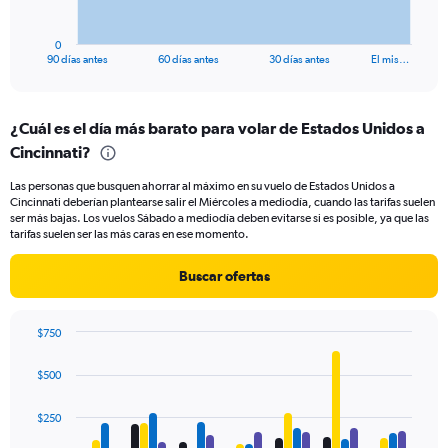
chart
has
1
0
X
End
90 días antes
60 días antes
30 días antes
El mis…
of
axis
interactive
displaying
chart
categories.
¿Cuál es el día más barato para volar de Estados Unidos a
Range:
Cincinnati?
91
categories.
Las personas que busquen ahorrar al máximo en su vuelo de Estados Unidos a
The
Cincinnati deberían plantearse salir el Miércoles a mediodía, cuando las tarifas suelen
chart
ser más bajas. Los vuelos Sábado a mediodía deben evitarse si es posible, ya que las
has
tarifas suelen ser las más caras en ese momento.
1
Y
Buscar ofertas
axis
displaying
values.
$750
Range:
Bar
Chart
0
graphic.
chart
$500
to
with
600.
4
data
$250
series.