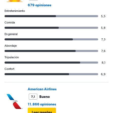
values.
679 opiniones
Range:
Entretenimiento
0
5,5
to
750.
Comida
5,8
En general
7,3
Abordaje
7,6
Tripulación
8,1
Confort
6,9
American Airlines
Bueno
7,1
11.866 opiniones
Leer reseñas