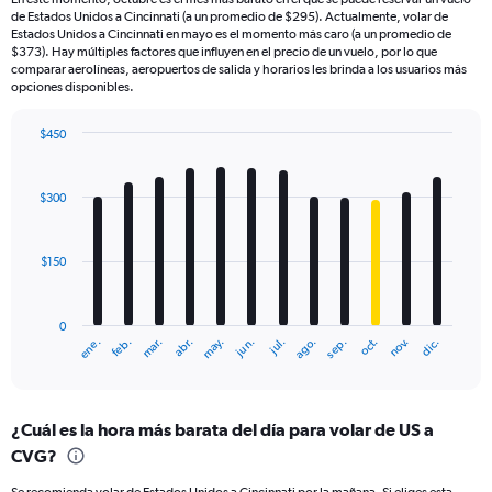
de Estados Unidos a Cincinnati (a un promedio de $295). Actualmente, volar de
Estados Unidos a Cincinnati en mayo es el momento más caro (a un promedio de
$373). Hay múltiples factores que influyen en el precio de un vuelo, por lo que
comparar aerolíneas, aeropuertos de salida y horarios les brinda a los usuarios más
opciones disponibles.
$450
Bar
Chart
graphic.
chart
with
$300
12
bars.
$150
The
chart
has
0
1
mar.
jun.
sep.
dic.
ene.
abr.
jul.
oct.
feb.
may.
ago.
nov.
X
End
of
axis
interactive
displaying
chart
categories.
¿Cuál es la hora más barata del día para volar de US a
Range:
CVG?
12
categories.