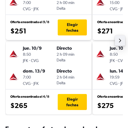
7:00
2 h 00 min
15:00
-
Delta
-
CVG
JFK
CVG
JFK
Oferta encontrada el 5/8
Oferta encontrada 
Elegir
$251
$271
fechas
jue. 10/9
Directo
jue. 10/
8:50
2 h 09 min
8:50
-
Delta
-
JFK
CVG
JFK
CVG
dom. 13/9
Directo
lun. 14/
7:00
2 h 04 min
19:59
-
Delta
-
CVG
JFK
CVG
JFK
Oferta encontrada el 4/8
Oferta encontrada 
Elegir
$265
$275
fechas