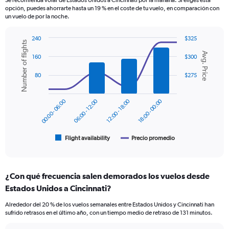
Se recomienda volar de Estados Unidos a Cincinnati por la mañana. Si eliges esta
The
opción, puedes ahorrarte hasta un 19 % en el coste de tu vuelo, en comparación con
chart
un vuelo de por la noche.
has
1
240
$325
Y
Number of flights
Combination
Chart
axis
Avg. Price
graphic.
chart
160
$300
displaying
with
values.
2
80
$275
Range:
data
series.
0
to
00:00 - 06:00
06:00 - 12:00
12:00 - 18:00
18:00 - 00:00
The
450.
chart
has
1
Flight availability
Precio promedio
End
of
X
interactive
axis
chart
displaying
¿Con qué frecuencia salen demorados los vuelos desde
categories.
Range:
Estados Unidos a Cincinnati?
6
Alrededor del 20 % de los vuelos semanales entre Estados Unidos y Cincinnati han
categories.
sufrido retrasos en el último año, con un tiempo medio de retraso de 131 minutos.
The
chart