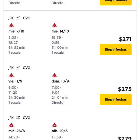
Directo
Directo
JFK
CVG
mié. 7/10
mié. 14/10
8:35
-
19:59
-
$271
15:27
0:59
6 h 52 min
5 h 00 min
Elegir fechas
1 escala
1 escala
JFK
CVG
vie. 11/9
dom. 13/9
6:00
-
7:00
-
$275
11:20
9:04
5 h 20 min
2 h 04 min
Elegir fechas
1 escala
Directo
JFK
CVG
mié. 26/8
sáb. 29/8
14:20
-
17:59
-
$279