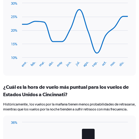
has
30%
Line
2
Chart
graphic.
chart
Y
25%
with
axes
14
displaying
data
20%
Avg.
points.
Price
15%
and
The
Number
chart
of
has
10%
flights.
ene.
abr.
jul.
oct.
mar.
jun.
sep.
dic.
feb.
may.
ago.
nov.
1
End
of
X
interactive
axis
chart
displaying
¿Cuál es la hora de vuelo más puntual para los vuelos de
categories.
Range:
Estados Unidos a Cincinnati?
14
Históricamente, los vuelos por la mañana tienen menos probabilidades de retrasarse,
categories.
mientras que los vuelos por la noche tienden a sufrir retrasos con más frecuencia.
The
chart
has
36%
Bar
1
Chart
graphic.
chart
Y
with