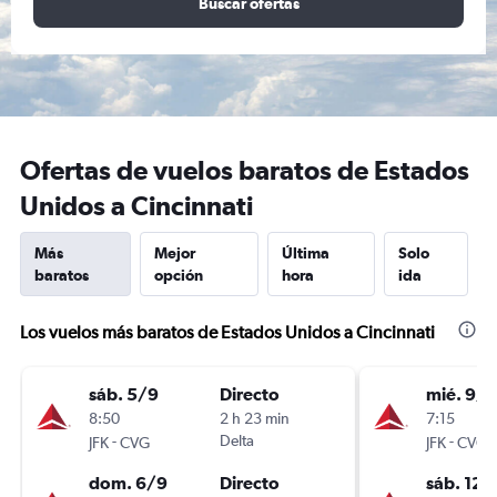
Buscar ofertas
Ofertas de vuelos baratos de Estados
Unidos a Cincinnati
Más
Mejor
Última
Solo
baratos
opción
hora
ida
Los vuelos más baratos de Estados Unidos a Cincinnati
sáb. 5/9
Directo
mié. 9/9
8:50
2 h 23 min
7:15
-
Delta
-
JFK
CVG
JFK
CVG
dom. 6/9
Directo
sáb. 12/