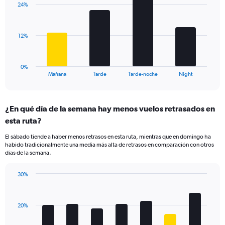
axis
24%
4
displaying
bars.
values.
Range:
The
12%
10
chart
to
has
30.
1
0%
X
End
Mañana
Tarde
Tarde-noche
Night
of
axis
interactive
displaying
chart
categories.
¿En qué día de la semana hay menos vuelos retrasados en
Range:
esta ruta?
4
categories.
El sábado tiende a haber menos retrasos en esta ruta, mientras que en domingo ha
The
habido tradicionalmente una media más alta de retrasos en comparación con otros
chart
días de la semana.
has
1
30%
Y
Bar
Chart
axis
graphic.
chart
displaying
with
values.
20%
7
Range:
bars.