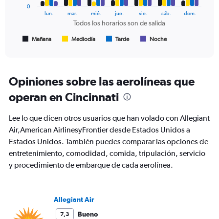
0
The
lun.
mar.
mié.
jue.
vie.
sáb.
dom.
chart
Todos los horarios son de salida
has
1
Mañana
Mediodía
Tarde
Noche
End
of
X
interactive
axis
chart
displaying
Todos
Opiniones sobre las aerolíneas que
los
operan en Cincinnati
horarios
son
de
Lee lo que dicen otros usuarios que han volado con Allegiant
salida.
Air,American AirlinesyFrontier desde Estados Unidos a
Range:
Estados Unidos. También puedes comparar las opciones de
7
categories.
entretenimiento, comodidad, comida, tripulación, servicio
The
y procedimiento de embarque de cada aerolínea.
chart
has
1
Y
Allegiant Air
axis
Bueno
7,3
displaying