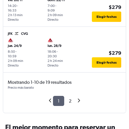
vie. 20/11
dom. 22/11
14:20
-
7:00
-
$279
16:33
9:09
2 h 13 min
2 h 09 min
Elegir fechas
Directo
Directo
JFK
CVG
jue. 24/9
lun. 28/9
8:50
-
18:06
-
$279
10:59
20:30
2 h 09 min
2 h 24 min
Elegir fechas
Directo
Directo
Mostrando 1-10 de 19 resultados
Precio más barato
1
2
El mejor momento para reservar un