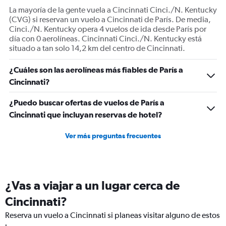
displaying
La mayoría de la gente vuela a Cincinnati Cinci./N. Kentucky
Number
(CVG) si reservan un vuelo a Cincinnati de París. De media,
of
Cinci./N. Kentucky opera 4 vuelos de ida desde París por
flights.
día con 0 aerolíneas. Cincinnati Cinci./N. Kentucky está
Range:
situado a tan solo 14,2 km del centro de Cincinnati.
0
to
¿Cuáles son las aerolíneas más fiables de París a
30.
Cincinnati?
¿Puedo buscar ofertas de vuelos de París a
Cincinnati que incluyan reservas de hotel?
Ver más preguntas frecuentes
¿Vas a viajar a un lugar cerca de
Cincinnati?
Reserva un vuelo a Cincinnati si planeas visitar alguno de estos