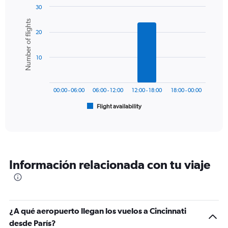
1
30
Y
Bar
Chart
Number of flights
graphic.
chart
axis
20
with
displaying
6
values.
bars.
Range:
10
0
The
to
chart
1500.
has
00:00 - 06:00
06:00 - 12:00
12:00 - 18:00
18:00 - 00:00
1
Flight availability
X
End
of
axis
interactive
displaying
chart
categories.
Range:
6
Información relacionada con tu viaje
categories.
The
chart
has
1
¿A qué aeropuerto llegan los vuelos a Cincinnati
Y
desde París?
axis