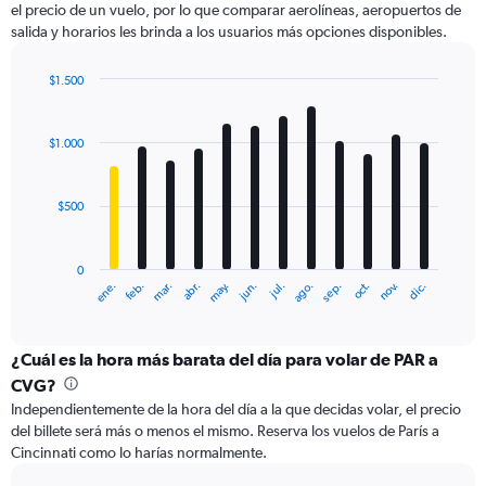
el precio de un vuelo, por lo que comparar aerolíneas, aeropuertos de
1
salida y horarios les brinda a los usuarios más opciones disponibles.
Y
axis
displaying
$1.500
values.
Bar
Chart
Range:
graphic.
chart
with
0
$1.000
12
to
bars.
3600.
$500
The
chart
has
0
1
ene.
feb.
mar.
abr.
may.
jun.
jul.
ago.
sep.
oct.
nov.
dic.
X
End
of
axis
interactive
displaying
chart
categories.
¿Cuál es la hora más barata del día para volar de PAR a
Range:
CVG?
12
Independientemente de la hora del día a la que decidas volar, el precio
categories.
del billete será más o menos el mismo. Reserva los vuelos de París a
The
Cincinnati como lo harías normalmente.
chart
has