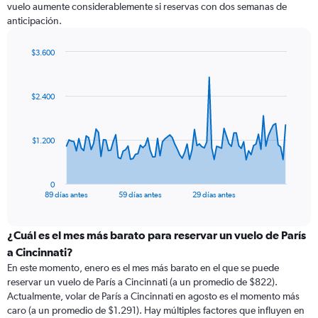
vuelo aumente considerablemente si reservas con dos semanas de
anticipación.
$3.600
Chart
Chart
graphic.
with
90
$2.400
data
points.
The
$1.200
chart
has
1
0
X
End
89 días antes
59 días antes
29 días antes
of
axis
interactive
displaying
chart
categories.
¿Cuál es el mes más barato para reservar un vuelo de París
Range:
a Cincinnati?
90
En este momento, enero es el mes más barato en el que se puede
categories.
reservar un vuelo de París a Cincinnati (a un promedio de $822).
The
Actualmente, volar de París a Cincinnati en agosto es el momento más
chart
caro (a un promedio de $1.291). Hay múltiples factores que influyen en
has