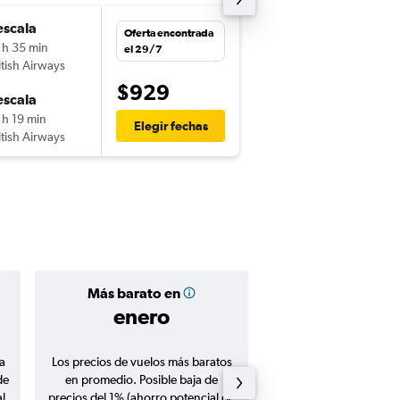
escala
vie. 6/11
Oferta encontrada
 h 35 min
6:55
el 29/7
itish Airways
MEX
-
FCO
$929
escala
vie. 20/11
 h 19 min
13:00
Elegir fechas
itish Airways
FCO
-
MEX
Más barato en
Precio prom
enero
$960
a
Los precios de vuelos más baratos
Promedio de vuelos de 
de
en promedio. Posible baja de
en agosto 20
l
precios del 1% (ahorro potencial de