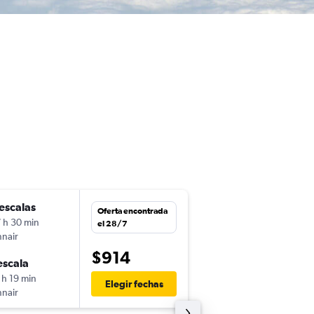
escalas
lun. 16/11
Oferta encontrada
 h 30 min
21:00
el 28/7
nnair
MEX
-
FCO
$914
escala
dom. 22/11
 h 19 min
13:00
Elegir fechas
nnair
FCO
-
MEX