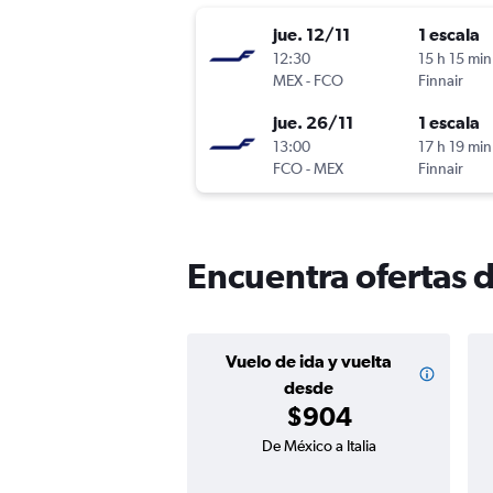
jue. 12/11
1 escala
12:30
15 h 15 min
MEX
-
FCO
Finnair
jue. 26/11
1 escala
13:00
17 h 19 min
FCO
-
MEX
Finnair
Encuentra ofertas d
Vuelo de ida y vuelta
desde
$904
De México a Italia