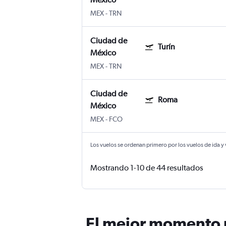
MEX
-
TRN
Ciudad de
Turín
México
MEX
-
TRN
Ciudad de
Roma
México
MEX
-
FCO
Los vuelos se ordenan primero por los vuelos de ida y
Mostrando 1-10 de 44 resultados
El mejor momento p