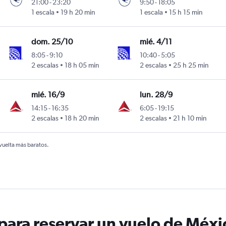
21:00
-
23:20
9:50
-
18:05
1 escala
19 h 20 min
1 escala
15 h 15 min
dom. 25/10
mié. 4/11
8:05
-
9:10
10:40
-
5:05
2 escalas
18 h 05 min
2 escalas
25 h 25 min
mié. 16/9
lun. 28/9
14:15
-
16:35
6:05
-
19:15
2 escalas
18 h 20 min
2 escalas
21 h 10 min
 vuelta más baratos.
ara reservar un vuelo de México