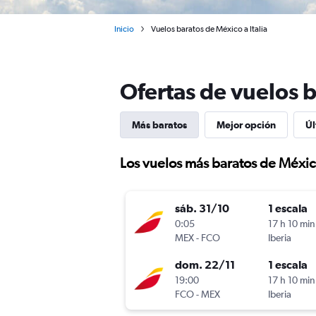
Inicio
Vuelos baratos de México a Italia
Ofertas de vuelos b
Más baratos
Mejor opción
Úl
Los vuelos más baratos de México
sáb. 31/10
1 escala
0:05
17 h 10 min
MEX
-
FCO
Iberia
dom. 22/11
1 escala
19:00
17 h 10 min
FCO
-
MEX
Iberia