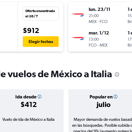
lun. 23/11
1 
Oferta encontrada
21:00
15
el 30/7
MEX
-
FCO
Br
$912
mar. 1/12
1 
13:00
17
Elegir fechas
FCO
-
MEX
Br
e vuelos de México a Italia
Ida desde
Popular en
$412
julio
Vuelo de ida de México a Italia
Mayor demanda de vuelos basad
en las búsquedas. Posible subida 
precios del 9% (aumento potencia