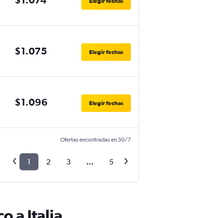
Elegir fechas
$1.075
Elegir fechas
$1.096
Elegir fechas
Ofertas encontradas en 30/7
1
2
3
...
5
 a Italia