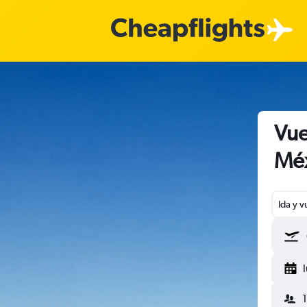
Vue
Méx
Ida y v