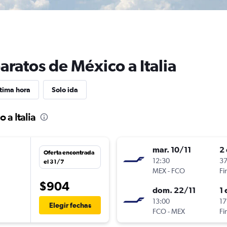
aratos de México a Italia
tima hora
Solo ida
 a Italia
mar. 10/11
2 
Oferta encontrada
12:30
37
el 31/7
MEX
-
FCO
Fi
$904
dom. 22/11
1 
13:00
17
Elegir fechas
FCO
-
MEX
Fi