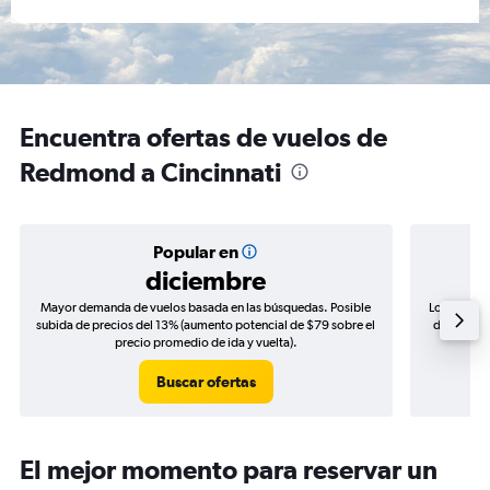
Encuentra ofertas de vuelos de
Redmond a Cincinnati
Popular en
diciembre
Mayor demanda de vuelos basada en las búsquedas. Posible
Los precio
subida de precios del 13% (aumento potencial de $79 sobre el
de precios
precio promedio de ida y vuelta).
Buscar ofertas
El mejor momento para reservar un