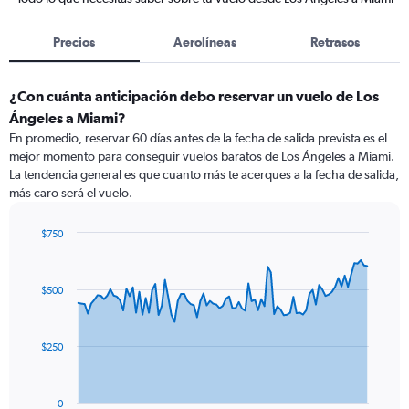
Precios
Aerolíneas
Retrasos
¿Con cuánta anticipación debo reservar un vuelo de Los
Ángeles a Miami?
En promedio, reservar 60 días antes de la fecha de salida prevista es el
mejor momento para conseguir vuelos baratos de Los Ángeles a Miami.
La tendencia general es que cuanto más te acerques a la fecha de salida,
más caro será el vuelo.
$750
Chart
Chart
graphic.
with
91
$500
data
points.
The
$250
chart
has
1
0