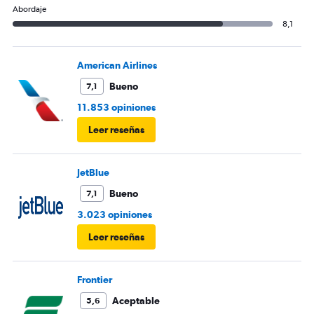
Abordaje
8,1
American Airlines
Bueno
7,1
11.853 opiniones
Leer reseñas
JetBlue
Bueno
7,1
3.023 opiniones
Leer reseñas
Frontier
Aceptable
5,6