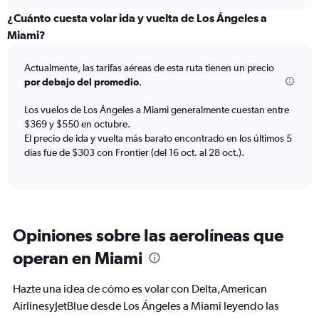
axis
chart
displaying
¿Cuánto cuesta volar ida y vuelta de Los Ángeles a
categories.
Miami?
Range:
6
Actualmente, las tarifas aéreas de esta ruta tienen un precio
categories.
The
por debajo del promedio
.
chart
has
Los vuelos de Los Ángeles a Miami generalmente cuestan entre
2
$369 y $550 en octubre.
Y
El precio de ida y vuelta más barato encontrado en los últimos 5
axes
días fue de $303 con Frontier (del 16 oct. al 28 oct.).
displaying
Avg.
Price
and
Number
of
Opiniones sobre las aerolíneas que
flights.
operan en Miami
Hazte una idea de cómo es volar con Delta,American
AirlinesyJetBlue desde Los Ángeles a Miami leyendo las