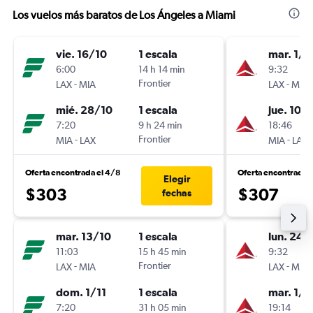
Los vuelos más baratos de Los Ángeles a Miami
vie. 16/10
1 escala
mar. 1/9
6:00
14 h 14 min
9:32
-
Frontier
-
LAX
MIA
LAX
MIA
mié. 28/10
1 escala
jue. 10/
7:20
9 h 24 min
18:46
-
Frontier
-
MIA
LAX
MIA
LAX
Oferta encontrada el 4/8
Oferta encontrada 
Elegir
$303
$307
fechas
mar. 13/10
1 escala
lun. 24/
11:03
15 h 45 min
9:32
-
Frontier
-
LAX
MIA
LAX
MIA
dom. 1/11
1 escala
mar. 1/9
7:20
31 h 05 min
19:14