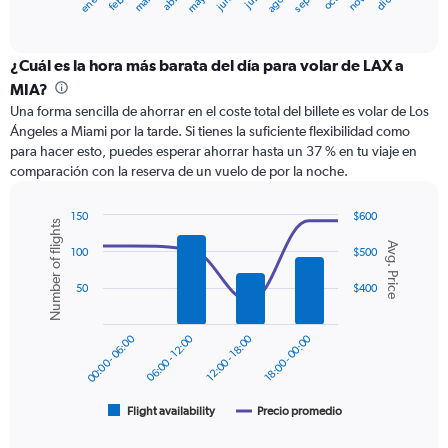
ene.
abr.
jul.
oct.
mar.
jun.
sep.
dic.
feb.
may.
ago.
nov.
X
End
of
axis
interactive
displaying
chart
categories.
¿Cuál es la hora más barata del día para volar de LAX a
Range:
MIA?
12
Una forma sencilla de ahorrar en el coste total del billete es volar de Los
categories.
Ángeles a Miami por la tarde. Si tienes la suficiente flexibilidad como
The
para hacer esto, puedes esperar ahorrar hasta un 37 % en tu viaje en
chart
comparación con la reserva de un vuelo de por la noche.
has
1
Y
150
$600
Number of flights
axis
Combination
Chart
Avg. Price
graphic.
chart
displaying
100
$500
with
values.
2
50
$400
Range:
data
0
series.
to
00:00 - 06:00
06:00 - 12:00
12:00 - 18:00
18:00 - 00:00
600.
The
chart
has
1
Flight availability
Precio promedio
End
of
X
interactive