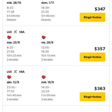
mié. 28/10
dom. 1/11
9:25
-
18:39
-
$347
17:29
21:25
5 h 04 min
5 h 46 min
Elegir fechas
Directo
Directo
LAX
MIA
mar. 25/8
vie. 28/8
8:25
-
12:05
-
$357
21:50
19:20
10 h 25 min
10 h 15 min
Elegir fechas
2 escalas
2 escalas
LAX
MIA
sáb. 12/9
mié. 16/9
23:55
-
14:20
-
$363
17:35
22:25
14 h 40 min
11 h 05 min
Elegir fechas
2 escalas
2 escalas