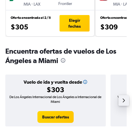
-
Frontier
-
MIA
LAX
MIA
LAX
Oferta encontrada el 2/8
Oferta encontrada 
Elegir
$305
$309
fechas
Encuentra ofertas de vuelos de Los
Ángeles a Miami
Vuelo de ida y vuelta desde
$303
De Los Ángeles Internacional de Los Ángeles a Internacional de
Vuelo de 
Miami
Buscar ofertas