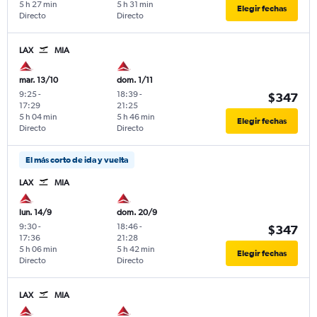
5 h 27 min
5 h 31 min
Elegir fechas
Directo
Directo
LAX
MIA
mar. 13/10
dom. 1/11
9:25
-
18:39
-
$347
17:29
21:25
5 h 04 min
5 h 46 min
Elegir fechas
Directo
Directo
El más corto de ida y vuelta
LAX
MIA
lun. 14/9
dom. 20/9
9:30
-
18:46
-
$347
17:36
21:28
5 h 06 min
5 h 42 min
Elegir fechas
Directo
Directo
LAX
MIA