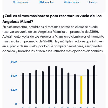
X
End
90 días antes
60 días antes
30 días antes
El mis…
of
axis
interactive
displaying
chart
categories.
¿Cuál es el mes más barato para reservar un vuelo de Los
Range:
Ángeles a Miami?
91
En este momento, octubre es el mes más barato en el que se puede
categories.
reservar un vuelo de Los Ángeles a Miami (a un promedio de $399).
The
Actualmente, volar de Los Ángeles a Miami en diciembre es el momento
chart
más caro (a un promedio de $548). Hay múltiples factores que influyen
has
en el precio de un vuelo, por lo que comparar aerolíneas, aeropuertos
1
de salida y horarios les brinda a los usuarios más opciones disponibles.
Y
axis
displaying
$600
values.
Bar
Chart
Range:
graphic.
chart
with
0
$400
12
to
bars.
750.
$200
The
chart
has
0
1