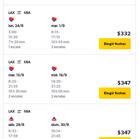
LAX
MIA
lun. 24/8
mar. 1/9
5:00
-
9:15
-
$332
15:20
17:10
7 h 20 min
10 h 55 min
Elegir fechas
1 escala
2 escalas
LAX
MIA
mar. 15/9
mié. 16/9
8:25
-
14:20
-
$347
21:55
21:25
10 h 30 min
10 h 05 min
Elegir fechas
2 escalas
2 escalas
LAX
MIA
sáb. 29/8
dom. 30/8
9:32
-
19:14
-
$347
17:59
21:45