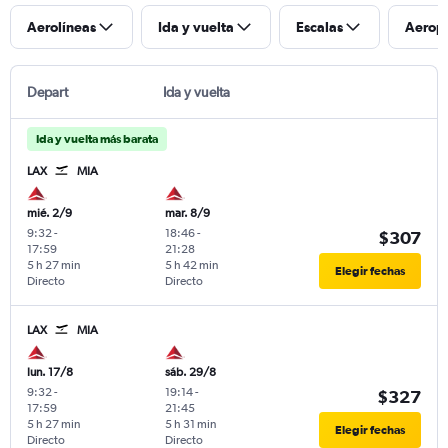
Aerolíneas
Ida y vuelta
Escalas
Aerop
Depart
Ida y vuelta
Ida y vuelta más barata
LAX
MIA
mié. 2/9
mar. 8/9
9:32
-
18:46
-
$307
17:59
21:28
5 h 27 min
5 h 42 min
Elegir fechas
Directo
Directo
LAX
MIA
lun. 17/8
sáb. 29/8
9:32
-
19:14
-
$327
17:59
21:45
5 h 27 min
5 h 31 min
Elegir fechas
Directo
Directo