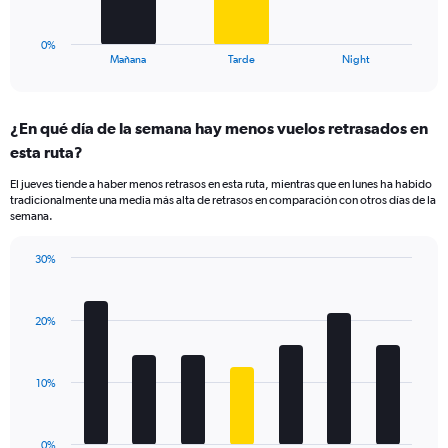
chart
to
has
40.
1
0%
X
End
Mañana
Tarde
Night
of
axis
interactive
displaying
chart
categories.
¿En qué día de la semana hay menos vuelos retrasados en
Range:
esta ruta?
3
categories.
El jueves tiende a haber menos retrasos en esta ruta, mientras que en lunes ha habido
The
tradicionalmente una media más alta de retrasos en comparación con otros días de la
chart
semana.
has
1
30%
Y
Bar
Chart
axis
graphic.
chart
displaying
with
values.
20%
7
Range:
bars.
0
to
The
10%
24.
chart
has
1
0%