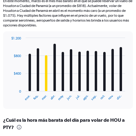
En este momento, marzo es el mes más barato en el que se puede reservar un vuelo de
Houston a Ciudad de Panamá (a un promedio de $818). Actualmente, volar de
Houston a Ciudad de Panamá en abril es el momento más caro (a un promedio de
$1.075). Hay múltiples factores que influyen en el precio de un vuelo, por lo que
comparar aerolíneas, aeropuertos de salida y horarios les brinda a los usuarios más
opciones disponibles.
$1.200
Bar
Chart
graphic.
chart
with
$800
12
bars.
$400
The
chart
has
0
1
mar.
jun.
sep.
dic.
ene.
abr.
jul.
oct.
feb.
may.
ago.
nov.
X
End
of
axis
interactive
displaying
chart
categories.
¿Cuál es la hora más barata del día para volar de HOU a
Range:
PTY?
12
categories.