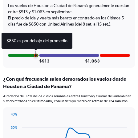
1
Los vuelos de Houston a Ciudad de Panamá generalmente cuestan
Y
entre $913 y $1.063 en septiembre.
axis
El precio de ida y vuelta más barato encontrado en los últimos 5
displaying
días fue de $850 con United Airlines (del 8 set. al 15 set.).
Number
of
flights.
$850 es por debajo del promedio
Range:
0
to
30.
$913
$1.063
¿Con qué frecuencia salen demorados los vuelos desde
Houston a Ciudad de Panamá?
Alrededor del 17 % de los vuelos semanales entre Houston y Ciudad de Panamá han
sufrido retrasos en el último año, con un tiempo medio de retraso de 124 minutos.
40%
Line
Chart
graphic.
chart
30%
with
14