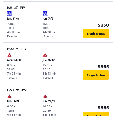
IAH
PTY
lun. 31/8
lun. 7/9
10:03
-
15:30
-
$850
14:14
19:56
4 h 11 min
4 h 26 min
Elegir fechas
Directo
Directo
HOU
PTY
mar. 24/11
jue. 3/12
6:00
-
15:30
-
$865
14:05
23:13
7 h 05 min
8 h 43 min
Elegir fechas
1 escala
1 escala
HOU
PTY
lun. 14/9
lun. 21/9
6:00
-
14:23
-
$865
12:58
22:39
6 h 58 min
8 h 16 min