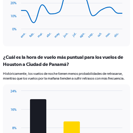
data
20%
points.
10%
The
chart
has
0%
ene.
abr.
jul.
oct.
mar.
jun.
sep.
dic.
feb.
may.
ago.
nov.
1
End
of
X
interactive
axis
chart
displaying
¿Cuál es la hora de vuelo más puntual para los vuelos de
categories.
Range:
Houston a Ciudad de Panamá?
14
Históricamente, los vuelos de noche tienen menos probabilidades de retrasarse,
categories.
mientras que los vuelos por la mañana tienden a sufrir retrasos con más frecuencia.
The
chart
has
24%
Bar
1
Chart
graphic.
chart
Y
with
axis
16%
3
displaying
bars.
values.
Range:
The
8%
0