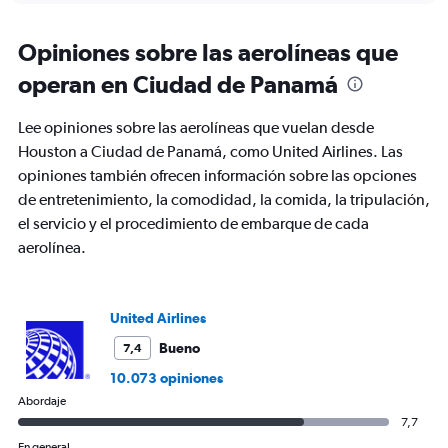
displaying
chart
categories.
Range:
Opiniones sobre las aerolíneas que
91
operan en Ciudad de Panamá
categories.
The
chart
Lee opiniones sobre las aerolíneas que vuelan desde
has
Houston a Ciudad de Panamá, como United Airlines. Las
1
opiniones también ofrecen información sobre las opciones
Y
axis
de entretenimiento, la comodidad, la comida, la tripulación,
displaying
el servicio y el procedimiento de embarque de cada
values.
aerolínea.
Range:
0
to
4500.
United Airlines
Bueno
7,4
10.073 opiniones
Abordaje
7,7
En general