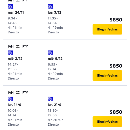
IAH
PTY
mar. 24/11
jue. 3/12
9:34
-
11:35
-
$850
14:45
14:54
4 h 11 min
4 h 19 min
Elegir fechas
Directo
Directo
IAH
PTY
mié. 2/12
mié. 9/12
14:27
-
8:55
-
$850
19:38
12:14
4 h 11 min
4 h 19 min
Elegir fechas
Directo
Directo
IAH
PTY
lun. 14/9
lun. 21/9
10:03
-
15:30
-
$850
14:14
19:56
4 h 11 min
4 h 26 min
Elegir fechas
Directo
Directo