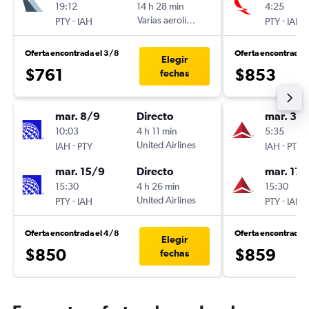
19:12
14 h 28 min
4:25
-
Varias aerolíneas
-
PTY
IAH
PTY
IAH
Oferta encontrada el 3/8
Oferta encontrada e
Elegir
$761
$853
fechas
mar. 8/9
Directo
mar. 3/1
10:03
4 h 11 min
5:35
-
United Airlines
-
IAH
PTY
IAH
PTY
mar. 15/9
Directo
mar. 17/
15:30
4 h 26 min
15:30
-
United Airlines
-
PTY
IAH
PTY
IAH
Oferta encontrada el 4/8
Oferta encontrada 
Elegir
$850
$859
fechas