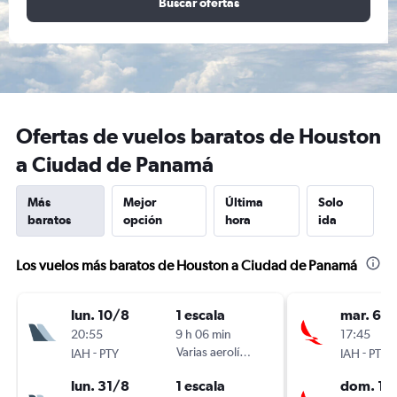
Buscar ofertas
Ofertas de vuelos baratos de Houston
a Ciudad de Panamá
Más
Mejor
Última
Solo
baratos
opción
hora
ida
Los vuelos más baratos de Houston a Ciudad de Panamá
lun. 10/8
1 escala
mar. 6/1
20:55
9 h 06 min
17:45
-
Varias aerolíneas
-
IAH
PTY
IAH
PTY
lun. 31/8
1 escala
dom. 11