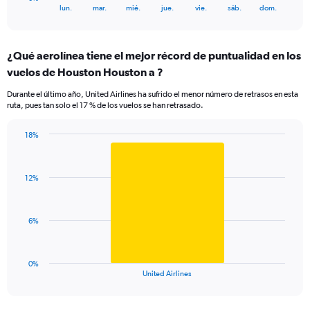
X
End
lun.
mar.
mié.
jue.
vie.
sáb.
dom.
of
axis
interactive
displaying
chart
categories.
¿Qué aerolínea tiene el mejor récord de puntualidad en los
Range:
vuelos de Houston Houston a ?
7
categories.
Durante el último año, United Airlines ha sufrido el menor número de retrasos en esta
The
ruta, pues tan solo el 17 % de los vuelos se han retrasado.
chart
has
18%
1
Bar
Chart
Y
graphic.
chart
axis
with
displaying
12%
1
values.
bar.
Range:
0
The
6%
to
chart
30.
has
1
0%
X
End
United Airlines
of
axis
interactive
displaying
chart