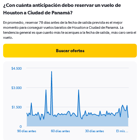
categories.
¿Con cuánta anticipación debo reservar un vuelo de
Range:
Houston a Ciudad de Panamá?
1
categories.
En promedio, reservar 78 días antes de la fecha de salida prevista es el mejor
The
momento para conseguir vuelos baratos de Houston a Ciudad de Panamá. La
chart
tendencia general es que cuanto más te acerques a la fecha de salida, más caro será el
has
vuelo.
1
Y
Buscar ofertas
axis
displaying
values.
$4.500
Range:
Chart
Chart
0
graphic.
with
to
91
$3.000
data
18.
points.
The
$1.500
chart
has
1
0
X
End
90 días antes
60 días antes
30 días antes
El mis…
of
axis
interactive