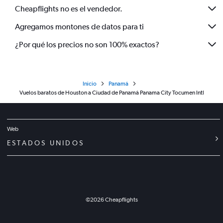
Cheapflights no es el vendedor.
Agregamos montones de datos para ti
¿Por qué los precios no son 100% exactos?
Inicio
Panamá
Vuelos baratos de Houston a Ciudad de Panamá Panama City Tocumen Intl
Web
ESTADOS UNIDOS
©
2026
Cheapflights