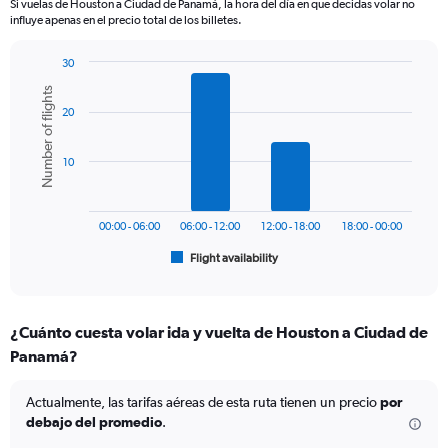
Si vuelas de Houston a Ciudad de Panamá, la hora del día en que decidas volar no
The
influye apenas en el precio total de los billetes.
chart
has
30
1
Bar
Y
Chart
Number of flights
graphic.
chart
axis
20
with
displaying
6
values.
bars.
Range:
10
0
The
to
chart
1200.
has
00:00 - 06:00
06:00 - 12:00
12:00 - 18:00
18:00 - 00:00
1
Flight availability
X
End
of
axis
interactive
displaying
chart
categories.
¿Cuánto cuesta volar ida y vuelta de Houston a Ciudad de
Range:
Panamá?
6
categories.
The
Actualmente, las tarifas aéreas de esta ruta tienen un precio
por
chart
debajo del promedio
.
has