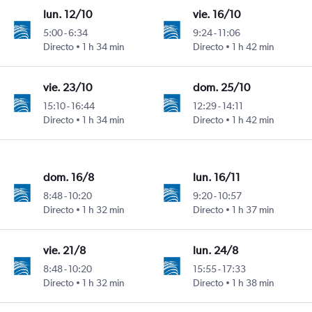
lun. 12/10
vie. 16/10
5:00
-
6:34
9:24
-
11:06
Directo
1 h 34 min
Directo
1 h 42 min
onilla Aragón
umen Intl
vie. 23/10
dom. 25/10
15:10
-
16:44
12:29
-
14:11
Directo
1 h 34 min
Directo
1 h 42 min
onilla Aragón
umen Intl
dom. 16/8
lun. 16/11
8:48
-
10:20
9:20
-
10:57
Directo
1 h 32 min
Directo
1 h 37 min
onilla Aragón
umen Intl
vie. 21/8
lun. 24/8
8:48
-
10:20
15:55
-
17:33
Directo
1 h 32 min
Directo
1 h 38 min
onilla Aragón
umen Intl