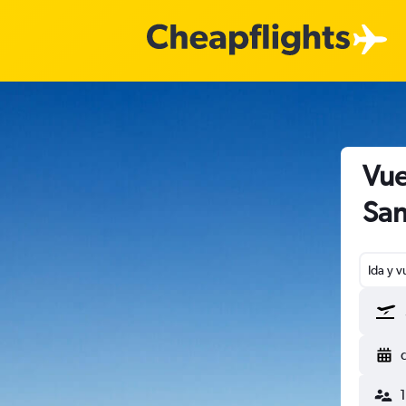
Vue
San
Ida y v