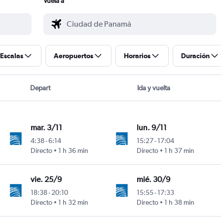
Vuela a
Escalas
Aeropuertos
Horarios
Duración
Depart
Ida y vuelta
mar. 3/11
lun. 9/11
4:38
-
6:14
15:27
-
17:04
Directo
1 h 36 min
Directo
1 h 37 min
onilla Aragón
umen Intl
vie. 25/9
mié. 30/9
18:38
-
20:10
15:55
-
17:33
Directo
1 h 32 min
Directo
1 h 38 min
onilla Aragón
umen Intl