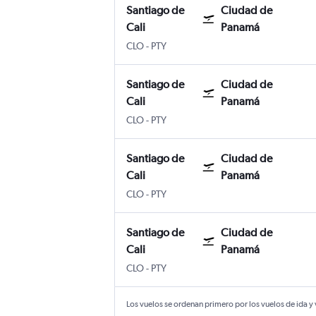
Santiago de
Ciudad de
Cali
Panamá
Santiago de Cali Internacional Alfonso B
Ciudad de Panamá Panama City Toc
CLO
-
PTY
Santiago de
Ciudad de
Cali
Panamá
Santiago de Cali Internacional Alfonso B
Ciudad de Panamá Panama City Toc
CLO
-
PTY
Santiago de
Ciudad de
Cali
Panamá
Santiago de Cali Internacional Alfonso B
Ciudad de Panamá Panama City Toc
CLO
-
PTY
Santiago de
Ciudad de
Cali
Panamá
Santiago de Cali Internacional Alfonso B
Ciudad de Panamá Panama City Toc
CLO
-
PTY
Los vuelos se ordenan primero por los vuelos de ida y