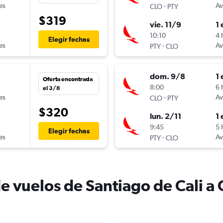
es
-
Av
CLO
PTY
$319
vie. 11/9
1 
10:10
4 
Elegir fechas
es
-
Av
PTY
CLO
dom. 9/8
1 
Oferta encontrada
8:00
6 
el 3/8
es
-
Av
CLO
PTY
$320
lun. 2/11
1 
9:45
5 
Elegir fechas
es
-
Av
PTY
CLO
de vuelos de Santiago de Cali 