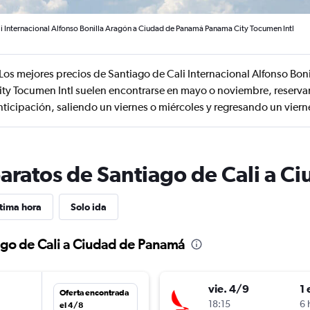
li Internacional Alfonso Bonilla Aragón a Ciudad de Panamá Panama City Tocumen Intl
Los mejores precios de Santiago de Cali Internacional Alfonso Bon
y Tocumen Intl suelen encontrarse en mayo o noviembre, reserva
nticipación, saliendo un viernes o miércoles y regresando un viern
baratos de Santiago de Cali a 
tima hora
Solo ida
ago de Cali a Ciudad de Panamá
vie. 4/9
1 
Oferta encontrada
18:15
6 
el 4/8