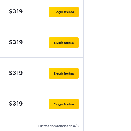
$319
Elegir fechas
$319
Elegir fechas
$319
Elegir fechas
$319
Elegir fechas
Ofertas encontradas en 4/8