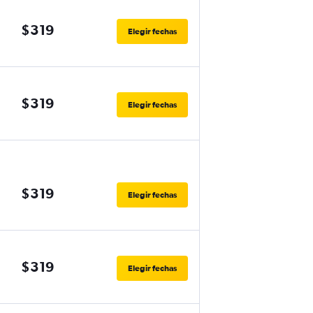
$319
Elegir fechas
$319
Elegir fechas
$319
Elegir fechas
$319
Elegir fechas