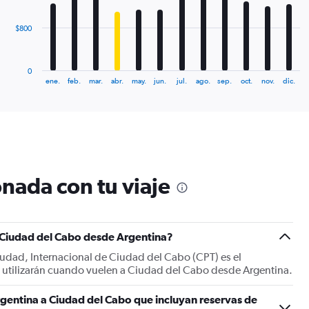
The
$800
chart
has
1
0
X
End
ene.
feb.
mar.
abr.
may.
jun.
jul.
ago.
sep.
oct.
nov.
dic.
of
axis
interactive
displaying
chart
categories.
Range:
12
categories.
The
nada con tu viaje
chart
has
1
Y
a Ciudad del Cabo desde Argentina?
axis
displaying
ciudad, Internacional de Ciudad del Cabo (CPT) es el
values.
os utilizarán cuando vuelen a Ciudad del Cabo desde Argentina.
Range:
0
gentina a Ciudad del Cabo que incluyan reservas de
to