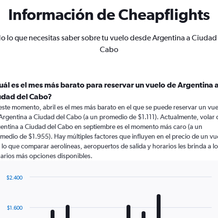
Información de Cheapflights
o lo que necesitas saber sobre tu vuelo desde Argentina a Ciudad
Cabo
uál es el mes más barato para reservar un vuelo de Argentina 
udad del Cabo?
este momento, abril es el mes más barato en el que se puede reservar un vue
Argentina a Ciudad del Cabo (a un promedio de $1.111). Actualmente, volar 
entina a Ciudad del Cabo en septiembre es el momento más caro (a un
medio de $1.955). Hay múltiples factores que influyen en el precio de un vu
 lo que comparar aerolíneas, aeropuertos de salida y horarios les brinda a l
arios más opciones disponibles.
$2.400
Bar
Chart
graphic.
chart
with
$1.600
12
bars.