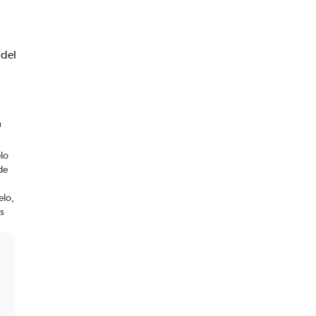
 del
a
lo
de
elo,
os