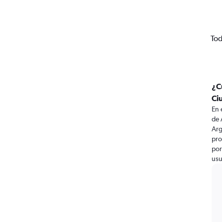
Tod
¿C
Ci
En 
de 
Arg
pro
por
usu