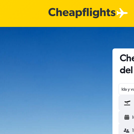
Che
del
Ida y v