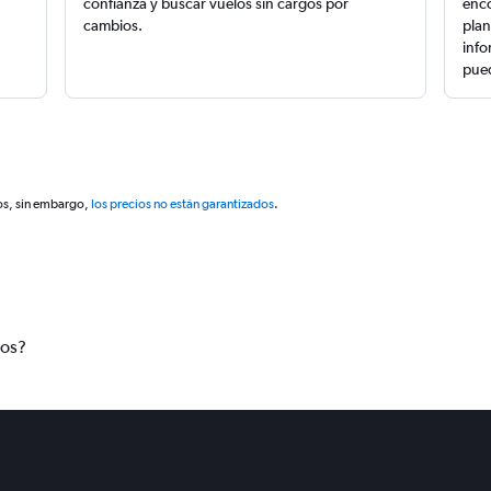
confianza y buscar vuelos sin cargos por
enco
cambios.
plan
info
pued
os, sin embargo,
los precios no están garantizados
.
tos?