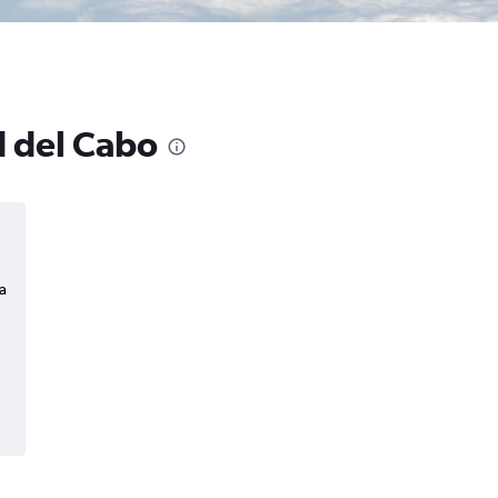
d del Cabo
a