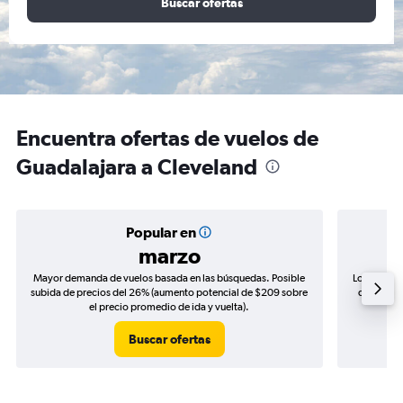
Buscar ofertas
Encuentra ofertas de vuelos de
Guadalajara a Cleveland
Popular en
marzo
Mayor demanda de vuelos basada en las búsquedas. Posible
Los precio
subida de precios del 26% (aumento potencial de $209 sobre
de precios
el precio promedio de ida y vuelta).
Buscar ofertas