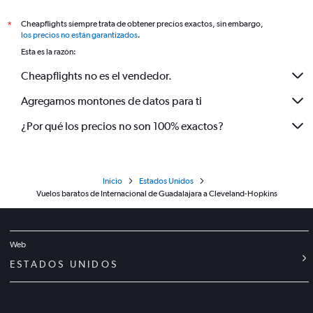
Cheapflights siempre trata de obtener precios exactos, sin embargo,
*
los precios no están garantizados
.
Esta es la razón:
Cheapflights no es el vendedor.
Agregamos montones de datos para ti
¿Por qué los precios no son 100% exactos?
Inicio
Estados Unidos
Vuelos baratos de Internacional de Guadalajara a Cleveland-Hopkins
Web
ESTADOS UNIDOS