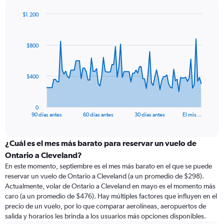
$1.200
Chart
Chart
graphic.
with
91
$800
data
points.
The
$400
chart
has
1
0
X
End
90 días antes
60 días antes
30 días antes
El mis…
of
axis
interactive
displaying
chart
categories.
¿Cuál es el mes más barato para reservar un vuelo de
Range:
Ontario a Cleveland?
91
En este momento, septiembre es el mes más barato en el que se puede
categories.
reservar un vuelo de Ontario a Cleveland (a un promedio de $298).
The
Actualmente, volar de Ontario a Cleveland en mayo es el momento más
chart
caro (a un promedio de $476). Hay múltiples factores que influyen en el
has
precio de un vuelo, por lo que comparar aerolíneas, aeropuertos de
1
salida y horarios les brinda a los usuarios más opciones disponibles.
Y