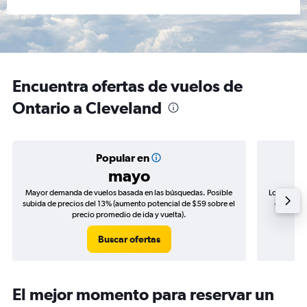
Encuentra ofertas de vuelos de
Ontario a Cleveland
Popular en
mayo
Mayor demanda de vuelos basada en las búsquedas. Posible
Los precio
subida de precios del 13% (aumento potencial de $59 sobre el
de precio
precio promedio de ida y vuelta).
Buscar ofertas
El mejor momento para reservar un