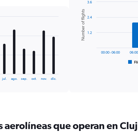
3.6
Bar
Chart
Number of flights
graphic.
chart
2.4
with
6
bars.
1.2
The
chart
has
00:00 - 06:00
06:00
1
Fl
X
End
of
axis
interactive
displaying
chart
jul.
ago.
sep.
oct.
nov.
dic.
categories.
Range:
6
categories.
The
chart
has
1
s aerolíneas que operan en Cluj
Y
axis