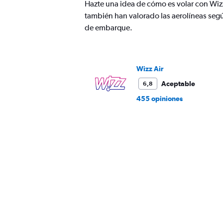
Hazte una idea de cómo es volar con Wizz
Y
también han valorado las aerolíneas segú
axis
displaying
de embarque.
values.
Range:
0
to
Wizz Air
450.
Aceptable
6,8
455 opiniones