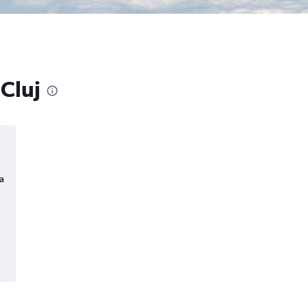
 Cluj
a