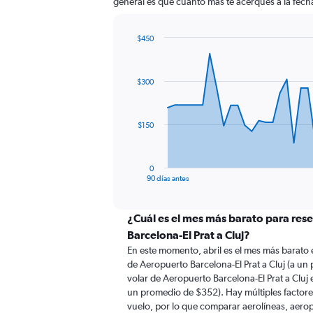
general es que cuanto más te acerques a la fecha
$450
Chart
Chart
graphic.
with
91
$300
data
points.
The
$150
chart
has
1
0
X
End
90 días antes
of
axis
interactive
displaying
chart
categories.
¿Cuál es el mes más barato para res
Range:
Barcelona-El Prat a Cluj?
91
En este momento, abril es el mes más barato 
categories.
de Aeropuerto Barcelona-El Prat a Cluj (a u
The
volar de Aeropuerto Barcelona-El Prat a Cluj
chart
un promedio de $352). Hay múltiples factores
has
vuelo, por lo que comparar aerolíneas, aerop
1