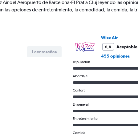
displaying
 Air del Aeropuerto de Barcelona-El Prat a Cluj leyendo las opinio
Number
n las opciones de entretenimiento, la comodidad, la comida, la tri
of
flights.
Range:
0
to
Wizz Air
3.6.
Aceptable
6,8
Leer reseñas
455 opiniones
Tripulación
Abordaje
Confort
En general
Entretenimiento
Comida