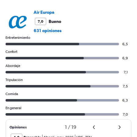
Y
axis
Air Europa
displaying
values.
Bueno
7,0
Range:
631 opiniones
0
to
Entretenimiento
600.
6,5
Confort
6,9
Abordaje
7,1
Tripulación
7,5
Comida
6,3
En general
7,0
1
/
19
Opiniones