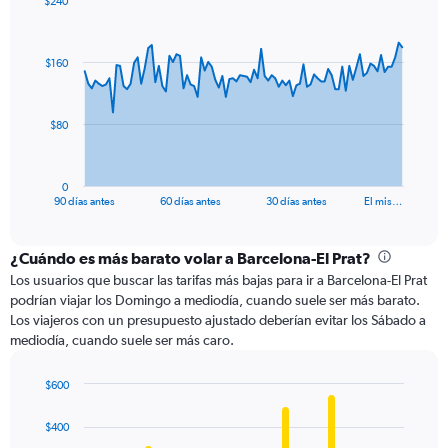
$240
Chart
Chart
graphic.
with
91
$160
data
points.
The
$80
chart
has
1
0
X
End
90 días antes
60 días antes
30 días antes
El mis…
of
axis
interactive
displaying
chart
categories.
¿Cuándo es más barato volar a Barcelona-El Prat?
Range:
Los usuarios que buscar las tarifas más bajas para ir a Barcelona-El Prat
91
podrían viajar los Domingo a mediodía, cuando suele ser más barato.
categories.
Los viajeros con un presupuesto ajustado deberían evitar los Sábado a
The
mediodía, cuando suele ser más caro.
chart
has
$600
1
Bar
Chart
Y
graphic.
chart
axis
$400
with
displaying