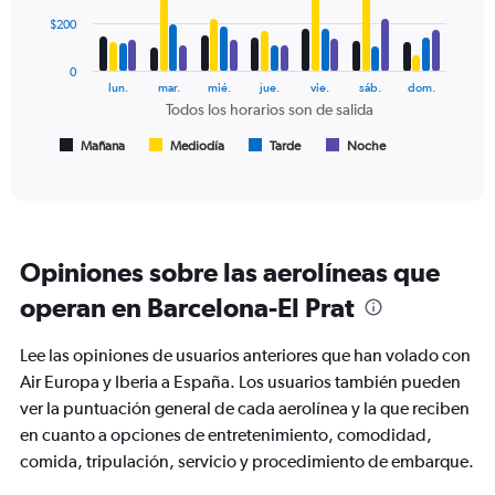
4
values.
data
$200
Range:
series.
0
0
to
The
lun.
mar.
mié.
jue.
vie.
sáb.
dom.
240.
chart
Todos los horarios son de salida
has
1
Mañana
Mediodía
Tarde
Noche
End
of
X
interactive
axis
chart
displaying
Todos
los
Opiniones sobre las aerolíneas que
horarios
son
operan en Barcelona-El Prat
de
salida.
Lee las opiniones de usuarios anteriores que han volado con
Range:
7
Air Europa y Iberia a España. Los usuarios también pueden
categories.
ver la puntuación general de cada aerolínea y la que reciben
The
en cuanto a opciones de entretenimiento, comodidad,
chart
comida, tripulación, servicio y procedimiento de embarque.
has
1