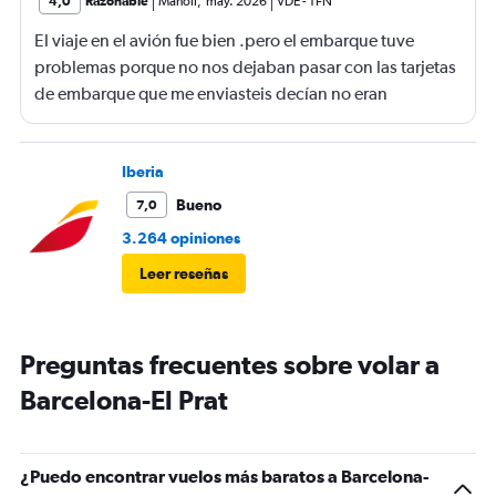
4,0
Razonable
Manoli
,
may. 2026
VDE
-
TFN
El viaje en el avión fue bien .pero el embarque tuve
problemas porque no nos dejaban pasar con las tarjetas
de embarque que me enviasteis decían no eran
completas nonponia vuelo y querían los billetes y yo no
los tenía casi perdemos el vuelo.suerte de una chica que
nos dejó pasar
Iberia
Bueno
7,0
3.264 opiniones
Leer reseñas
Preguntas frecuentes sobre volar a
Barcelona-El Prat
¿Puedo encontrar vuelos más baratos a Barcelona-