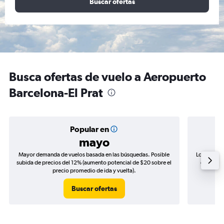
Buscar ofertas
Busca ofertas de vuelo a Aeropuerto
Barcelona-El Prat
Popular en
mayo
Mayor demanda de vuelos basada en las búsquedas. Posible
Los precio
subida de precios del 12% (aumento potencial de $20 sobre el
de precio
precio promedio de ida y vuelta).
Buscar ofertas