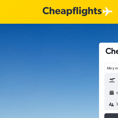
Che
Ida y v