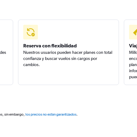
Reserva con flexibilidad
Via
edes
Nuestros usuarios pueden hacer planes con total
Mill
confianza y buscar vuelos sin cargos por
enco
cambios.
plan
info
pued
os, sin embargo,
los precios no están garantizados
.