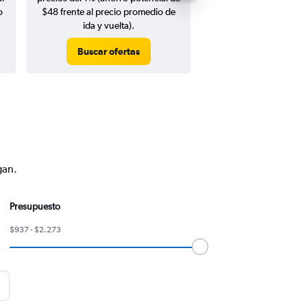
o
$48 frente al precio promedio de
ida y vuelta).
Buscar ofertas
Buscar ofert
gan.
Presupuesto
$937 - $2.273