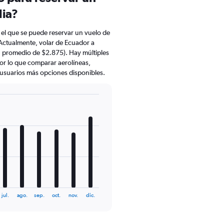
lia?
el que se puede reservar un vuelo de
 Actualmente, volar de Ecuador a
n promedio de $2.875). Hay múltiples
por lo que comparar aerolíneas,
s usuarios más opciones disponibles.
jul.
ago.
sep.
oct.
nov.
dic.