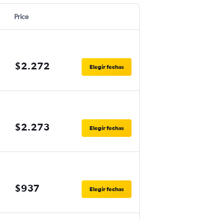
Price
$2.272
Elegir fechas
$2.273
Elegir fechas
$937
Elegir fechas