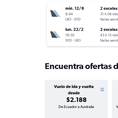
mié. 12/8
2 escalas
8:44
31 h 06 mi
UIO
-
SYD
Varias aero
lun. 22/2
2 escalas
18:30
43 h 15 mi
SYD
-
UIO
Varias aero
Encuentra ofertas d
Vuelo de ida y vuelta
desde
$2.188
De Ecuador a Australia
V