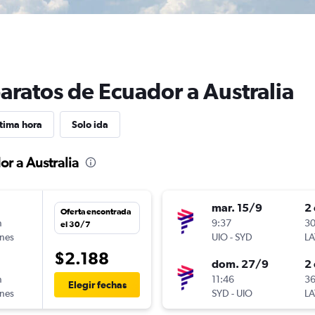
aratos de Ecuador a Australia
tima hora
Solo ida
r a Australia
mar. 15/9
2 
Oferta encontrada
n
9:37
30
el 30/7
ines
UIO
-
SYD
LA
$2.188
dom. 27/9
2 
n
11:46
36
Elegir fechas
ines
SYD
-
UIO
LA