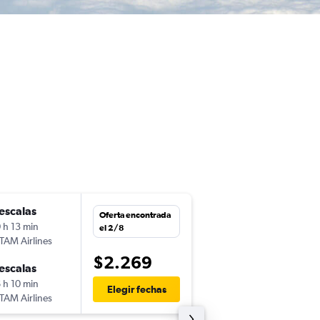
escalas
mar. 17/11
Oferta encontrada
 h 13 min
1:35
el 2/8
TAM Airlines
UIO
-
SYD
$2.269
escalas
lun. 15/2
 h 10 min
11:50
Elegir fechas
TAM Airlines
SYD
-
UIO