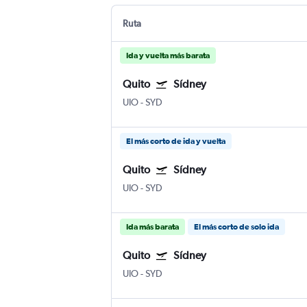
Ruta
Ida y vuelta más barata
Quito
Sídney
UIO
-
SYD
El más corto de ida y vuelta
Quito
Sídney
UIO
-
SYD
Ida más barata
El más corto de solo ida
Quito
Sídney
UIO
-
SYD