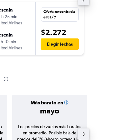
escala
lun. 2/11
Oferta encontrada
 h 25 min
1:35
el 31/7
ited Airlines
UIO
-
SYD
$2.272
escala
mié. 11/11
 h 10 min
9:15
Elegir fechas
ited Airlines
SYD
-
UIO
a
Más barato en
Precio prom
mayo
$2.60
a
Los precios de vuelos más baratos
Promedio de vuelos de 
de
en promedio. Posible baja de
en agosto 20
l
precios del 1% (ahorro potencial de