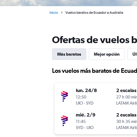
Inicio
Vuelos baratos de Ecuador a Australia
Ofertas de vuelos b
Más baratos
Mejor opción
Úl
Los vuelos más baratos de Ecuado
lun. 24/8
2 escalas
12:50
27 h 00 mi
UIO
-
SYD
LATAM Airl
mié. 2/9
2 escalas
11:45
30 h 35 mi
SYD
-
UIO
LATAM Airl