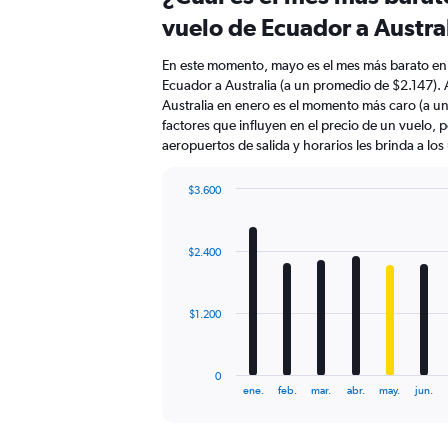
vuelo de Ecuador a Austra
En este momento, mayo es el mes más barato en 
Ecuador a Australia (a un promedio de $2.147).
Australia en enero es el momento más caro (a u
factores que influyen en el precio de un vuelo, 
aeropuertos de salida y horarios les brinda a lo
$3.600
Bar
Chart
graphic.
chart
with
$2.400
12
bars.
The
$1.200
chart
has
1
0
X
End
ene.
feb.
mar.
abr.
may.
jun.
of
axis
interactive
displaying
chart
categories.