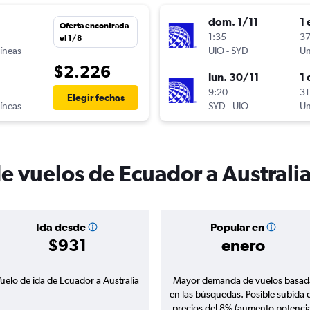
dom. 1/11
1 
Oferta encontrada
n
1:35
37
el 1/8
líneas
UIO
-
SYD
Un
$2.226
lun. 30/11
1 
n
9:20
31
Elegir fechas
líneas
SYD
-
UIO
Un
e vuelos de Ecuador a Australi
Ida desde
Popular en
$931
enero
uelo de ida de Ecuador a Australia
Mayor demanda de vuelos basad
en las búsquedas. Posible subida 
precios del 8% (aumento potencia