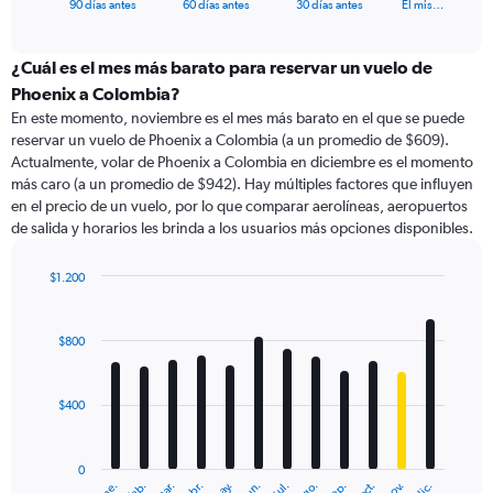
X
End
90 días antes
60 días antes
30 días antes
El mis…
of
axis
interactive
displaying
chart
categories.
¿Cuál es el mes más barato para reservar un vuelo de
Range:
Phoenix a Colombia?
91
En este momento, noviembre es el mes más barato en el que se puede
categories.
reservar un vuelo de Phoenix a Colombia (a un promedio de $609).
The
Actualmente, volar de Phoenix a Colombia en diciembre es el momento
chart
más caro (a un promedio de $942). Hay múltiples factores que influyen
has
en el precio de un vuelo, por lo que comparar aerolíneas, aeropuertos
1
de salida y horarios les brinda a los usuarios más opciones disponibles.
Y
axis
displaying
$1.200
values.
Bar
Chart
Range:
graphic.
chart
with
0
$800
12
to
bars.
1800.
$400
The
chart
has
0
1
ene.
feb.
mar.
abr.
may.
jun.
jul.
ago.
sep.
oct.
nov.
dic.