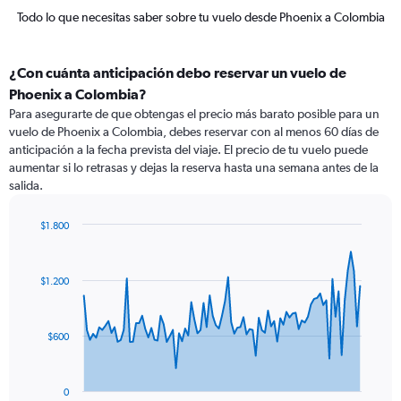
Todo lo que necesitas saber sobre tu vuelo desde Phoenix a Colombia
¿Con cuánta anticipación debo reservar un vuelo de
Phoenix a Colombia?
Para asegurarte de que obtengas el precio más barato posible para un
vuelo de Phoenix a Colombia, debes reservar con al menos 60 días de
anticipación a la fecha prevista del viaje. El precio de tu vuelo puede
aumentar si lo retrasas y dejas la reserva hasta una semana antes de la
salida.
$1.800
Chart
Chart
graphic.
with
91
$1.200
data
points.
The
$600
chart
has
1
0