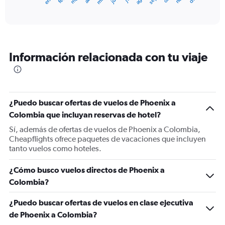
X
End
of
axis
interactive
displaying
chart
categories.
Range:
12
Información relacionada con tu viaje
categories.
The
chart
has
1
¿Puedo buscar ofertas de vuelos de Phoenix a
Y
Colombia que incluyan reservas de hotel?
axis
displaying
Sí, además de ofertas de vuelos de Phoenix a Colombia,
values.
Cheapflights ofrece paquetes de vacaciones que incluyen
Range:
tanto vuelos como hoteles.
0
to
¿Cómo busco vuelos directos de Phoenix a
1200.
Colombia?
¿Puedo buscar ofertas de vuelos en clase ejecutiva
de Phoenix a Colombia?