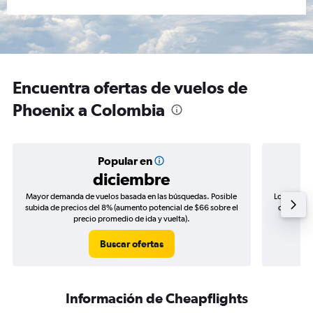
Encuentra ofertas de vuelos de
Phoenix a Colombia
Popular en
diciembre
Mayor demanda de vuelos basada en las búsquedas. Posible
Los precio
subida de precios del 8% (aumento potencial de $66 sobre el
de precios
precio promedio de ida y vuelta).
Buscar ofertas
Información de Cheapflights