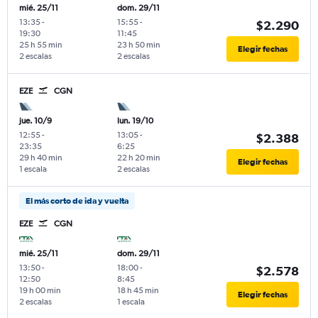
mié. 25/11
dom. 29/11
13:35
-
15:55
-
$2.290
19:30
11:45
25 h 55 min
23 h 50 min
Elegir fechas
2 escalas
2 escalas
EZE
CGN
jue. 10/9
lun. 19/10
12:55
-
13:05
-
$2.388
23:35
6:25
29 h 40 min
22 h 20 min
Elegir fechas
1 escala
2 escalas
El más corto de ida y vuelta
EZE
CGN
mié. 25/11
dom. 29/11
13:50
-
18:00
-
$2.578
12:50
8:45
19 h 00 min
18 h 45 min
Elegir fechas
2 escalas
1 escala