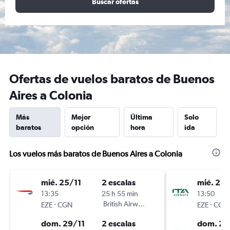
Buscar ofertas
Ofertas de vuelos baratos de Buenos
Aires a Colonia
Más
Mejor
Última
Solo
baratos
opción
hora
ida
Los vuelos más baratos de Buenos Aires a Colonia
mié. 25/11
2 escalas
mié. 25/
13:35
25 h 55 min
13:50
-
British Airways
-
EZE
CGN
EZE
CGN
dom. 29/11
2 escalas
dom. 29