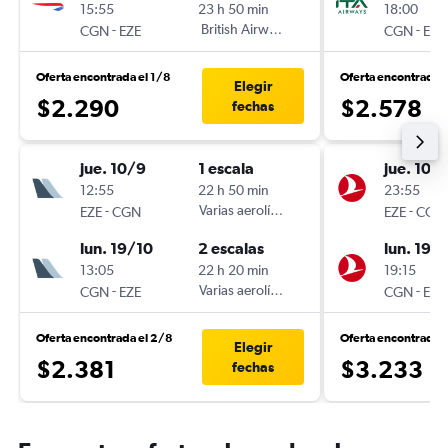
15:55
23 h 50 min
18:00
-
British Airways
-
CGN
EZE
CGN
EZE
Oferta encontrada el 1/8
Oferta encontrada e
Elegir
$2.290
$2.578
fechas
jue. 10/9
1 escala
jue. 10/
12:55
22 h 50 min
23:55
-
Varias aerolíneas
-
EZE
CGN
EZE
CGN
lun. 19/10
2 escalas
lun. 19/
13:05
22 h 20 min
19:15
-
Varias aerolíneas
-
CGN
EZE
CGN
EZE
Oferta encontrada el 2/8
Oferta encontrada e
Elegir
$2.381
$3.233
fechas