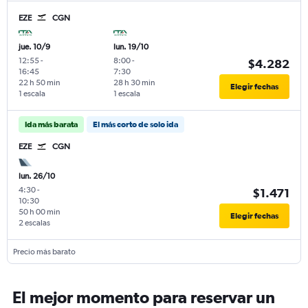
EZE
CGN
jue. 10/9
lun. 19/10
12:55
-
8:00
-
$4.282
16:45
7:30
22 h 50 min
28 h 30 min
Elegir fechas
1 escala
1 escala
Ida más barata
El más corto de solo ida
EZE
CGN
lun. 26/10
4:30
-
$1.471
10:30
50 h 00 min
Elegir fechas
2 escalas
Precio más barato
El mejor momento para reservar un