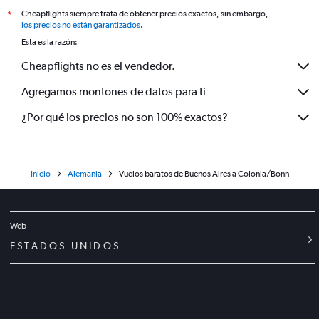
Cheapflights siempre trata de obtener precios exactos, sin embargo,
*
los precios no están garantizados
.
Esta es la razón:
Cheapflights no es el vendedor.
Agregamos montones de datos para ti
¿Por qué los precios no son 100% exactos?
Inicio
Alemania
Vuelos baratos de Buenos Aires a Colonia/Bonn
Web
ESTADOS UNIDOS