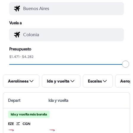
Vuela a
Presupuesto
$1.471 - $4.282
Aerolíneas
Ida y vuelta
Escalas
Aerop
Depart
Ida y vuelta
Ida y vuelta más barata
EZE
CGN