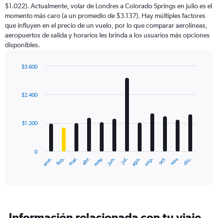
$1.022). Actualmente, volar de Londres a Colorado Springs en julio es el
momento más caro (a un promedio de $3.137). Hay múltiples factores
que influyen en el precio de un vuelo, por lo que comparar aerolíneas,
aeropuertos de salida y horarios les brinda a los usuarios más opciones
disponibles.
$3.600
Bar
Chart
graphic.
chart
with
$2.400
12
bars.
$1.200
The
chart
has
0
1
ene.
feb.
mar.
abr.
may.
jun.
jul.
ago.
sep.
oct.
nov.
dic.
X
End
of
axis
interactive
displaying
chart
categories.
Range:
12
Información relacionada con tu viaje