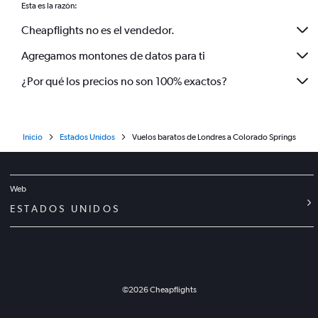
Esta es la razón:
Cheapflights no es el vendedor.
Agregamos montones de datos para ti
¿Por qué los precios no son 100% exactos?
Inicio
Estados Unidos
Vuelos baratos de Londres a Colorado Springs
Web
ESTADOS UNIDOS
©
2026
Cheapflights