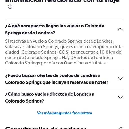
categories.
The
chart
has
1
¿A qué aeropuerto llegan los vuelos a Colorado
Y
Springs desde Londres?
axis
displaying
Si reservas un vuelo a Colorado Springs desde Londres,
values.
volarás a Colorado Springs, que es el único aeropuerto de la
Range:
ciudad. Colorado Springs (COS) se encuentra a 10,8 km del
0
centro de Colorado Springs. Hay 0 vuelos de Londres a
to
Colorado Springs por día con 0 aerolíneas distintas.
3600.
¿Puedo buscar ofertas de vuelos de Londres a
Colorado Springs que incluyan reservas de hotel?
¿Cómo busco vuelos directos de Londres a
Colorado Springs?
Ver más preguntas frecuentes