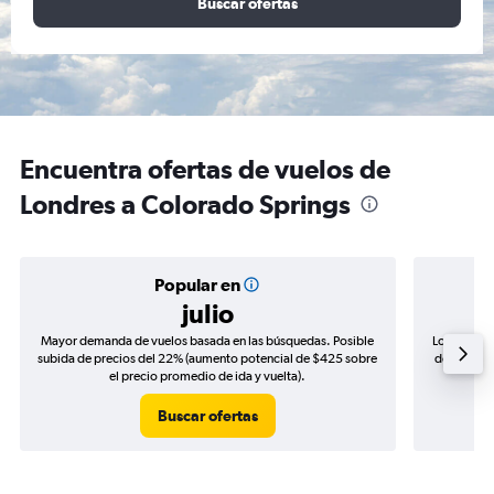
Buscar ofertas
Encuentra ofertas de vuelos de
Londres a Colorado Springs
Popular en
julio
Mayor demanda de vuelos basada en las búsquedas. Posible
Los precio
subida de precios del 22% (aumento potencial de $425 sobre
de precios
el precio promedio de ida y vuelta).
Buscar ofertas