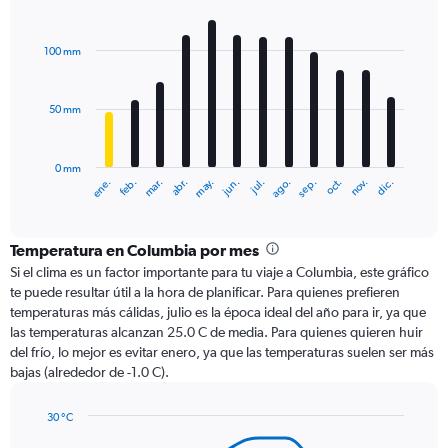
Bar
Chart
graphic.
chart
with
100 mm
12
bars.
50 mm
The
chart
has
0 mm
1
ene.
abr.
jul.
oct.
mar.
jun.
sep.
dic.
feb.
may.
ago.
nov.
X
End
of
axis
interactive
displaying
chart
categories.
Temperatura en Columbia por mes
Range:
Si el clima es un factor importante para tu viaje a Columbia, este gráfico
12
te puede resultar útil a la hora de planificar. Para quienes prefieren
categories.
temperaturas más cálidas, julio es la época ideal del año para ir, ya que
The
las temperaturas alcanzan 25.0 C de media. Para quienes quieren huir
chart
del frío, lo mejor es evitar enero, ya que las temperaturas suelen ser más
has
bajas (alrededor de -1.0 C).
1
Y
axis
30 °C
Line
displaying
Chart