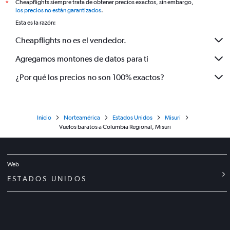
Cheapflights siempre trata de obtener precios exactos, sin embargo,
*
los precios no están garantizados
.
Esta es la razón:
Cheapflights no es el vendedor.
Agregamos montones de datos para ti
¿Por qué los precios no son 100% exactos?
Inicio
Norteamérica
Estados Unidos
Misuri
Vuelos baratos a Columbia Regional, Misuri
Web
ESTADOS UNIDOS