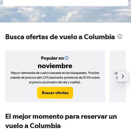
Busca ofertas de vuelo a Columbia
Popular en
noviembre
Mayor demanda de vuelos basada en las búsquedas. Posible
Los precio
subida de precios del 22% (aumento potencial de $159 sobre
de precios
el precio promedio de ida y vuelta).
Buscar ofertas
El mejor momento para reservar un
vuelo a Columbia