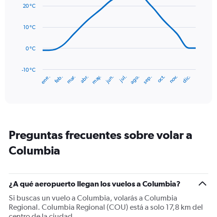
graphic.
chart
values.
20 °C
with
Range:
14
0
data
10 °C
to
points.
150.
0 °C
The
chart
has
-10 °C
mar.
jun.
sep.
dic.
ene.
abr.
jul.
oct.
feb.
may.
ago.
nov.
1
End
of
X
interactive
axis
chart
displaying
categories.
Range:
Preguntas frecuentes sobre volar a
14
categories.
Columbia
The
chart
has
1
¿A qué aeropuerto llegan los vuelos a Columbia?
Y
Si buscas un vuelo a Columbia, volarás a Columbia
axis
Regional. Columbia Regional (COU) está a solo 17,8 km del
displaying
centro de la ciudad.