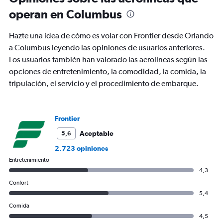
categories.
operan en Columbus
The
chart
Hazte una idea de cómo es volar con Frontier desde Orlando
has
2
a Columbus leyendo las opiniones de usuarios anteriores.
Y
Los usuarios también han valorado las aerolíneas según las
axes
opciones de entretenimiento, la comodidad, la comida, la
displaying
tripulación, el servicio y el procedimiento de embarque.
Avg.
Price
and
Number
Frontier
of
flights.
Aceptable
5,6
2.723 opiniones
Entretenimiento
4,3
Confort
5,4
Comida
4,5