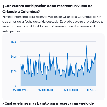
¿Con cuánta anticipación debo reservar un vuelo de
Orlando a Columbus?
El mejor momento para reservar vuelos de Orlando a Columbus es 59
días antes de la fecha de salida deseada. Es probable que el precio de tu
vuelo aumente considerablemente si reservas con dos semanas de
anticipación.
$600
Chart
Chart
graphic.
with
91
$400
data
points.
The
$200
chart
has
1
0
X
End
90 días antes
60 días antes
30 días antes
El mis…
of
axis
interactive
displaying
chart
categories.
¿Cuál es el mes más barato para reservar un vuelo de