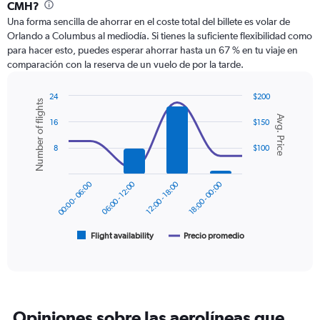
Range:
CMH?
12
Una forma sencilla de ahorrar en el coste total del billete es volar de
categories.
Orlando a Columbus al mediodía. Si tienes la suficiente flexibilidad como
The
para hacer esto, puedes esperar ahorrar hasta un 67 % en tu viaje en
chart
comparación con la reserva de un vuelo de por la tarde.
has
1
Y
24
$200
Number of flights
axis
Combination
Chart
Avg. Price
graphic.
chart
displaying
16
$150
with
values.
2
8
$100
Range:
data
0
series.
to
00:00 - 06:00
06:00 - 12:00
12:00 - 18:00
18:00 - 00:00
360.
The
chart
has
1
Flight availability
Precio promedio
End
of
X
interactive
axis
chart
displaying
categories.
Range:
Opiniones sobre las aerolíneas que
6