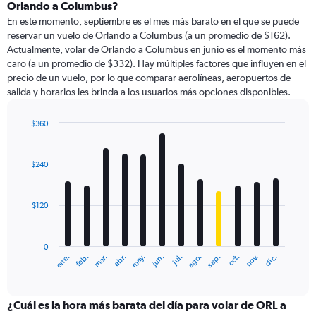
Range:
Orlando a Columbus?
91
En este momento, septiembre es el mes más barato en el que se puede
categories.
reservar un vuelo de Orlando a Columbus (a un promedio de $162).
The
Actualmente, volar de Orlando a Columbus en junio es el momento más
chart
caro (a un promedio de $332). Hay múltiples factores que influyen en el
has
precio de un vuelo, por lo que comparar aerolíneas, aeropuertos de
1
salida y horarios les brinda a los usuarios más opciones disponibles.
Y
axis
displaying
$360
values.
Bar
Chart
Range:
graphic.
chart
with
0
$240
12
to
bars.
600.
$120
The
chart
has
0
1
ene.
feb.
mar.
abr.
may.
jun.
jul.
ago.
sep.
oct.
nov.
dic.
X
End
of
axis
interactive
displaying
chart
categories.
¿Cuál es la hora más barata del día para volar de ORL a