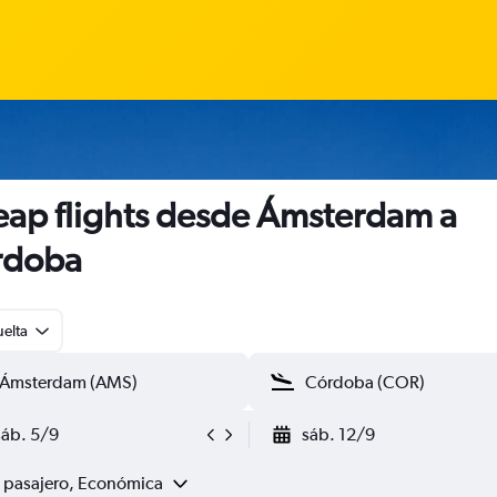
ap flights desde Ámsterdam a
rdoba
uelta
sáb. 5/9
sáb. 12/9
1 pasajero, Económica