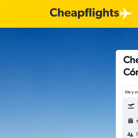
Che
Có
Ida y v