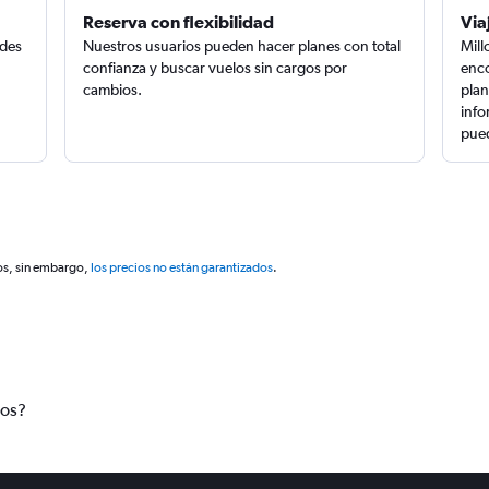
Reserva con flexibilidad
Via
edes
Nuestros usuarios pueden hacer planes con total
Mill
confianza y buscar vuelos sin cargos por
enco
cambios.
plan
info
pued
os, sin embargo,
los precios no están garantizados
.
tos?