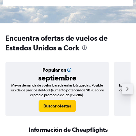
Encuentra ofertas de vuelos de
Estados Unidos a Cork
Popular en
septiembre
Mayor demanda de vuelos basada en las búsquedas. Posible
Los precio
subida de precios del 46% (aumento potencial de $878 sobre
de precios 
el precio promedio de ida y vuelta).
Buscar ofertas
Información de Cheapflights