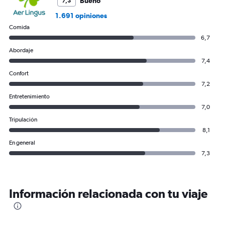
Bueno
7,3
1.691 opiniones
Comida
6,7
Abordaje
7,4
Confort
7,2
Entretenimiento
7,0
Tripulación
8,1
En general
7,3
Información relacionada con tu viaje