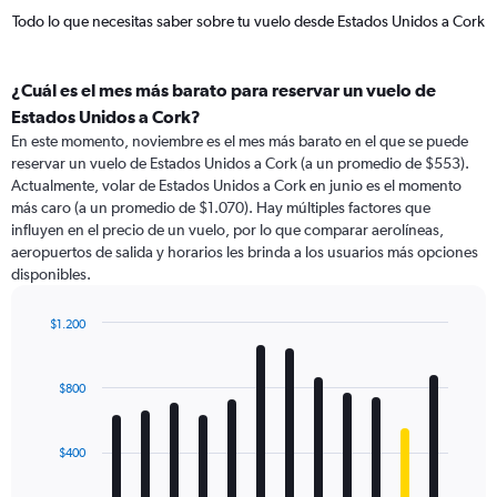
Todo lo que necesitas saber sobre tu vuelo desde Estados Unidos a Cork
¿Cuál es el mes más barato para reservar un vuelo de
Estados Unidos a Cork?
En este momento, noviembre es el mes más barato en el que se puede
reservar un vuelo de Estados Unidos a Cork (a un promedio de $553).
Actualmente, volar de Estados Unidos a Cork en junio es el momento
más caro (a un promedio de $1.070). Hay múltiples factores que
influyen en el precio de un vuelo, por lo que comparar aerolíneas,
aeropuertos de salida y horarios les brinda a los usuarios más opciones
disponibles.
$1.200
Bar
Chart
graphic.
chart
with
$800
12
bars.
$400
The
chart