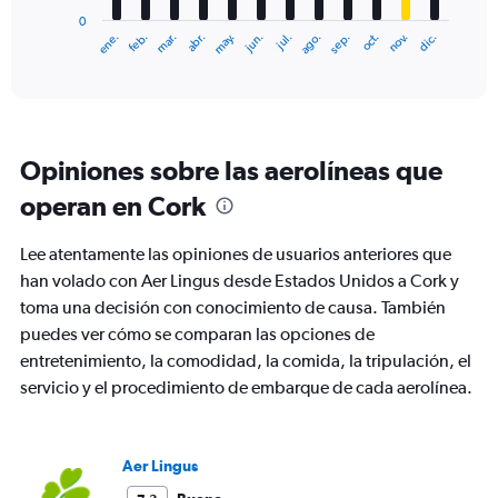
has
0
1
ene.
feb.
mar.
abr.
may.
jun.
jul.
ago.
sep.
oct.
nov.
dic.
X
End
of
axis
interactive
displaying
chart
categories.
Range:
12
Opiniones sobre las aerolíneas que
categories.
The
operan en Cork
chart
has
Lee atentamente las opiniones de usuarios anteriores que
1
Y
han volado con Aer Lingus desde Estados Unidos a Cork y
axis
toma una decisión con conocimiento de causa. También
displaying
puedes ver cómo se comparan las opciones de
values.
entretenimiento, la comodidad, la comida, la tripulación, el
Range:
0
servicio y el procedimiento de embarque de cada aerolínea.
to
1200.
Aer Lingus