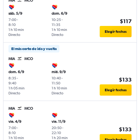
MIA
MCO
sáb. 5/9
dom. 6/9
7:00
-
10:25
-
$117
8:10
11:35
1 h 10 min
1 h 10 min
Elegir fechas
Directo
Directo
El más corto de ida y vuelta
MIA
MCO
dom. 6/9
mié. 9/9
8:35
-
10:40
-
$133
9:40
11:50
1 h 05 min
1 h 10 min
Elegir fechas
Directo
Directo
MIA
MCO
vie. 4/9
vie. 11/9
7:00
-
20:50
-
$133
8:10
22:10
1 h 10 min
1 h 20 min
Elegir fechas