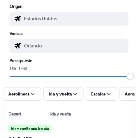
Origen
Vuela a
Presupuesto
$59 - $445
Aerolíneas
Ida y vuelta
Escalas
Aerop
Depart
Ida y vuelta
Ida y vuelta más barata