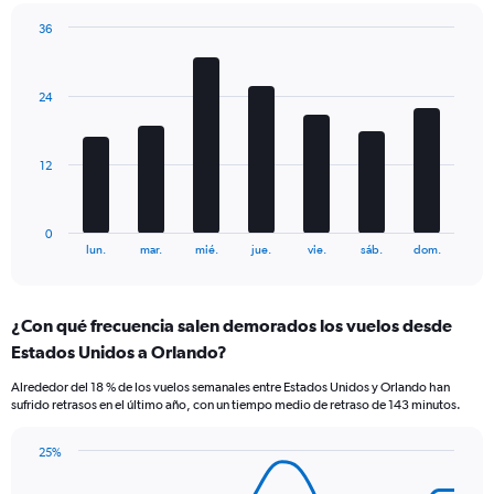
has
36
2
Bar
Y
Chart
graphic.
chart
axes
with
displaying
24
7
Avg.
bars.
Price
and
The
12
Number
chart
of
has
flights.
1
0
X
End
lun.
mar.
mié.
jue.
vie.
sáb.
dom.
of
axis
interactive
displaying
chart
categories.
¿Con qué frecuencia salen demorados los vuelos desde
Range:
Estados Unidos a Orlando?
7
categories.
Alrededor del 18 % de los vuelos semanales entre Estados Unidos y Orlando han
The
sufrido retrasos en el último año, con un tiempo medio de retraso de 143 minutos.
chart
has
25%
1
Line
Chart
Y
graphic.
chart