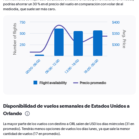
The
podrías ahorrar un 30 % en el precio del vuelo en comparación con volar de al
chart
mediodía, que suele ser más caro.
has
1
750
$400
Y
Number of flights
Combination
Chart
axis
Avg. Price
graphic.
chart
500
$350
displaying
with
values.
2
250
$300
data
Range:
series.
0
to
00:00 - 06:00
06:00 - 12:00
12:00 - 18:00
18:00 - 00:00
The
360.
chart
has
1
Flight availability
Precio promedio
End
of
X
interactive
axis
chart
displaying
Disponibilidad de vuelos semanales de Estados Unidos a
categories.
Range:
Orlando
6
La mayor parte de los vuelos con destino a ORL salen de US0 los días miércoles (31 en
categories.
promedio). Tendrás menos opciones de vuelos los días lunes, ya que sale la menor
The
cantidad de vuelos (17 en promedio).
chart