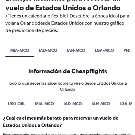
vuelo de Estados Unidos a Orlando
¿Tienes un calendario flexible? Descubre la época ideal para
volar a Orlandodesde Estados Unidos con nuestro gráfico
de predicción de precios.
MIA-MCO
IAD-MCO
IAH-MCO
LGA-MCO
PHX-
Información de Cheapflights
Todo lo que necesitas saber sobre tu vuelo desde Estados Unidos a
Orlando
US0-ORL
MIA-MCO
IAD-MCO
IAH-MCO
LGA-M
¿Cuál es el mes más barato para reservar un vuelo de
Estados Unidos a Orlando?
En este momento, enero es el mes más barato en el que se puede reservar un vuelo de