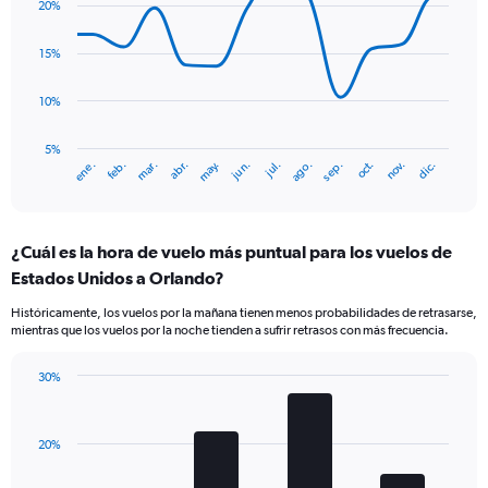
axis
20%
with
displaying
14
values.
data
15%
Range:
points.
0
10%
to
The
36.
chart
has
5%
ene.
abr.
jul.
oct.
mar.
jun.
sep.
dic.
feb.
may.
ago.
nov.
1
End
of
X
interactive
axis
chart
displaying
¿Cuál es la hora de vuelo más puntual para los vuelos de
categories.
Range:
Estados Unidos a Orlando?
14
Históricamente, los vuelos por la mañana tienen menos probabilidades de retrasarse,
categories.
mientras que los vuelos por la noche tienden a sufrir retrasos con más frecuencia.
The
chart
has
30%
Bar
1
Chart
graphic.
chart
Y
with
axis
20%
4
displaying
bars.
values.