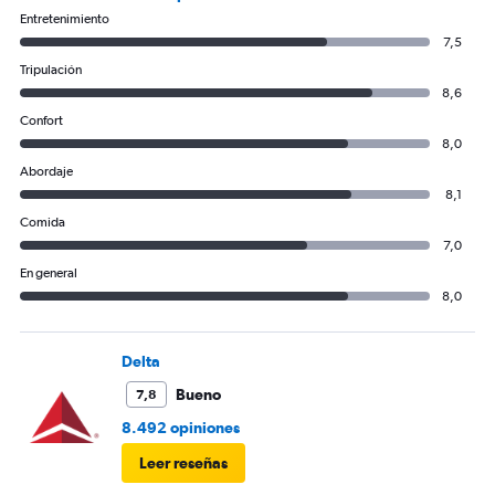
0
Entretenimiento
to
240.
7,5
Tripulación
8,6
Confort
8,0
Abordaje
8,1
Comida
7,0
En general
8,0
Delta
Bueno
7,8
8.492 opiniones
Leer reseñas