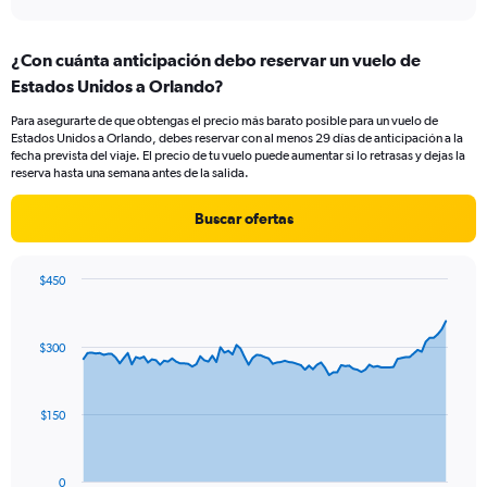
axis
interactive
displaying
chart
categories.
¿Con cuánta anticipación debo reservar un vuelo de
Range:
Estados Unidos a Orlando?
4
categories.
Para asegurarte de que obtengas el precio más barato posible para un vuelo de
The
Estados Unidos a Orlando, debes reservar con al menos 29 días de anticipación a la
chart
fecha prevista del viaje. El precio de tu vuelo puede aumentar si lo retrasas y dejas la
has
reserva hasta una semana antes de la salida.
1
Y
Buscar ofertas
axis
displaying
values.
$450
Range:
Chart
Chart
0
graphic.
with
to
91
$300
data
24.
points.
The
$150
chart
has
1
0