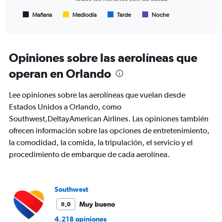
has
1
Mañana
Mediodía
Tarde
Noche
End
of
X
interactive
axis
chart
displaying
Todos
Opiniones sobre las aerolíneas que
los
operan en Orlando
horarios
son
de
Lee opiniones sobre las aerolíneas que vuelan desde
salida.
Estados Unidos a Orlando, como
Range:
Southwest,DeltayAmerican Airlines. Las opiniones también
7
categories.
ofrecen información sobre las opciones de entretenimiento,
The
la comodidad, la comida, la tripulación, el servicio y el
chart
procedimiento de embarque de cada aerolínea.
has
1
Y
axis
Southwest
displaying
values.
Muy bueno
8,0
Range:
4.218 opiniones