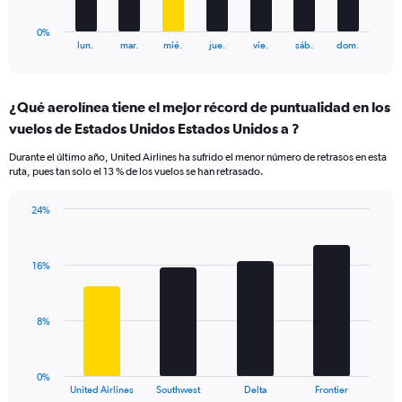
has
1
0%
X
End
lun.
mar.
mié.
jue.
vie.
sáb.
dom.
of
axis
interactive
displaying
chart
categories.
¿Qué aerolínea tiene el mejor récord de puntualidad en los
Range:
vuelos de Estados Unidos Estados Unidos a ?
7
categories.
Durante el último año, United Airlines ha sufrido el menor número de retrasos en esta
The
ruta, pues tan solo el 13 % de los vuelos se han retrasado.
chart
has
24%
1
Bar
Chart
Y
graphic.
chart
axis
with
displaying
16%
4
values.
bars.
Range:
0
The
8%
to
chart
24.
has
1
0%
X
End
United Airlines
Southwest
Delta
Frontier
of