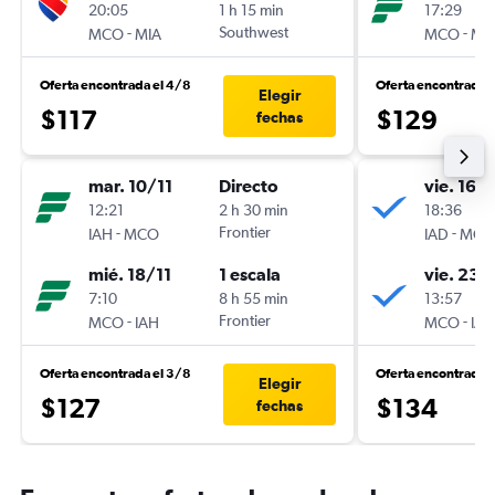
20:05
1 h 15 min
17:29
-
Southwest
-
MCO
MIA
MCO
MI
Oferta encontrada el 4/8
Oferta encontrada 
Elegir
$117
$129
fechas
mar. 10/11
Directo
vie. 16/
12:21
2 h 30 min
18:36
-
Frontier
-
IAH
MCO
IAD
MCO
mié. 18/11
1 escala
vie. 23/
7:10
8 h 55 min
13:57
-
Frontier
-
MCO
IAH
MCO
IAD
Oferta encontrada el 3/8
Oferta encontrada e
Elegir
$127
$134
fechas