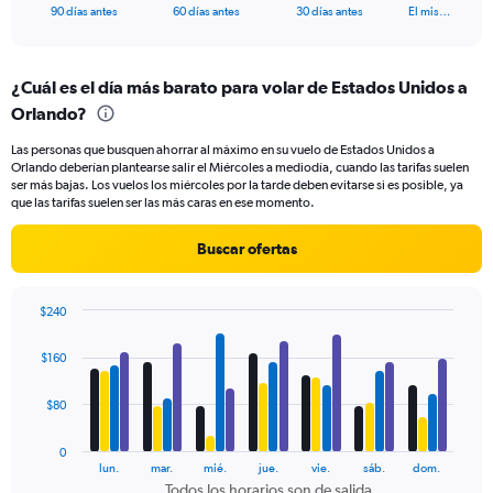
X
End
90 días antes
60 días antes
30 días antes
El mis…
of
axis
interactive
displaying
chart
categories.
¿Cuál es el día más barato para volar de Estados Unidos a
Range:
Orlando?
91
categories.
Las personas que busquen ahorrar al máximo en su vuelo de Estados Unidos a
The
Orlando deberían plantearse salir el Miércoles a mediodía, cuando las tarifas suelen
chart
ser más bajas. Los vuelos los miércoles por la tarde deben evitarse si es posible, ya
has
que las tarifas suelen ser las más caras en ese momento.
1
Y
Buscar ofertas
axis
displaying
values.
$240
Range:
Bar
Chart
0
graphic.
chart
$160
to
with
450.
4
data
$80
series.
0
The
lun.
mar.
mié.
jue.
vie.
sáb.
dom.
chart
Todos los horarios son de salida