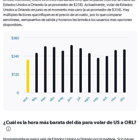
Estados Unidos a Orlando (a un promedio de $218). Actualmente, volar de Estados
Unidos a Orlando en junio es el momento más caro (a un promedio de $314). Hay
múltiples factores que influyen en el precio de un vuelo, por lo que comparar
aerolíneas, aeropuertos de salida y horarios les brinda a los usuarios más opciones
disponibles.
$360
Bar
Chart
graphic.
chart
with
$240
12
bars.
$120
The
chart
has
0
1
mar.
jun.
sep.
dic.
ene.
abr.
jul.
oct.
feb.
may.
ago.
nov.
X
End
of
axis
interactive
displaying
chart
categories.
¿Cuál es la hora más barata del día para volar de US a ORL?
Range:
12
categories.
Normalmente es mejor salir de Estados Unidos a Orlando por la mañana. Si lo haces,