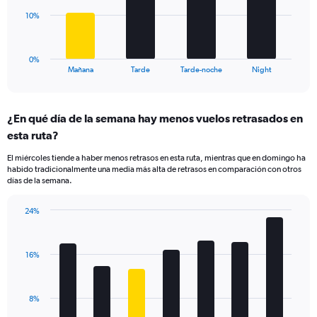
Range:
The
10%
5
chart
to
has
25.
1
0%
X
End
Mañana
Tarde
Tarde-noche
Night
of
axis
interactive
displaying
chart
categories.
¿En qué día de la semana hay menos vuelos retrasados en
Range:
esta ruta?
4
categories.
El miércoles tiende a haber menos retrasos en esta ruta, mientras que en domingo ha
The
habido tradicionalmente una media más alta de retrasos en comparación con otros
chart
días de la semana.
has
1
24%
Y
Bar
Chart
axis
graphic.
chart
displaying
with
values.
16%
7
Range:
bars.
0
to
The
8%
30.
chart