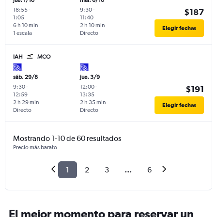
jue. 1/10
mar. 6/10
18:55
-
9:30
-
$187
1:05
11:40
6 h 10 min
2 h 10 min
Elegir fechas
1 escala
Directo
IAH
MCO
sáb. 29/8
jue. 3/9
9:30
-
12:00
-
$191
12:59
13:35
2 h 29 min
2 h 35 min
Elegir fechas
Directo
Directo
Mostrando 1-10 de 60 resultados
Precio más barato
1
2
3
...
6
El mejor momento para reservar un