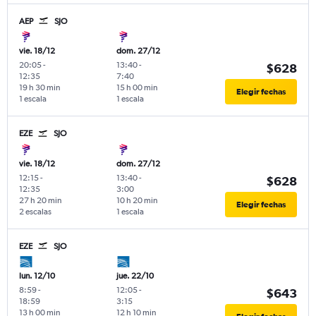
AEP
SJO
vie. 18/12
dom. 27/12
20:05
-
13:40
-
$628
12:35
7:40
19 h 30 min
15 h 00 min
Elegir fechas
1 escala
1 escala
EZE
SJO
vie. 18/12
dom. 27/12
12:15
-
13:40
-
$628
12:35
3:00
27 h 20 min
10 h 20 min
Elegir fechas
2 escalas
1 escala
EZE
SJO
lun. 12/10
jue. 22/10
8:59
-
12:05
-
$643
18:59
3:15
13 h 00 min
12 h 10 min