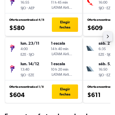
16:55
11 h 45 min
16:00
-
LATAM Airlines
-
SJO
AEP
SJO
EZE
Oferta encontrada el 4/8
Oferta encontrada 
Elegir
$580
$609
fechas
lun. 23/11
1 escala
sáb. 21/
4:00
14 h 40 min
6:35
-
LATAM Airlines
-
EZE
SJO
EZE
SJO
lun. 14/12
1 escala
sáb. 5/1
13:40
10 h 20 min
16:50
-
LATAM Airlines
-
SJO
EZE
SJO
EZE
Oferta encontrada el 1/8
Oferta encontrada 
Elegir
$604
$611
fechas