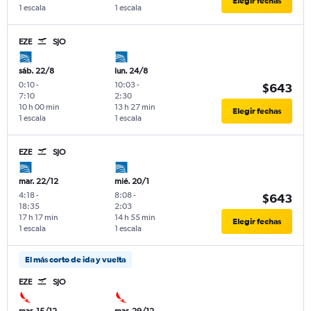
Elegir fechas
1 escala
1 escala
EZE
SJO
sáb. 22/8
lun. 24/8
0:10
-
10:03
-
$643
7:10
2:30
10 h 00 min
13 h 27 min
Elegir fechas
1 escala
1 escala
EZE
SJO
mar. 22/12
mié. 20/1
4:18
-
8:08
-
$643
18:35
2:03
17 h 17 min
14 h 55 min
Elegir fechas
1 escala
1 escala
El más corto de ida y vuelta
EZE
SJO