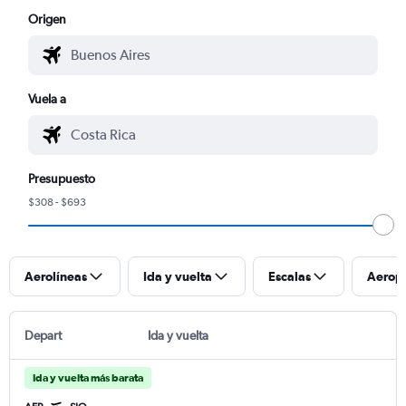
Origen
Vuela a
Presupuesto
$308 - $693
Aerolíneas
Ida y vuelta
Escalas
Aerop
Depart
Ida y vuelta
Ida y vuelta más barata