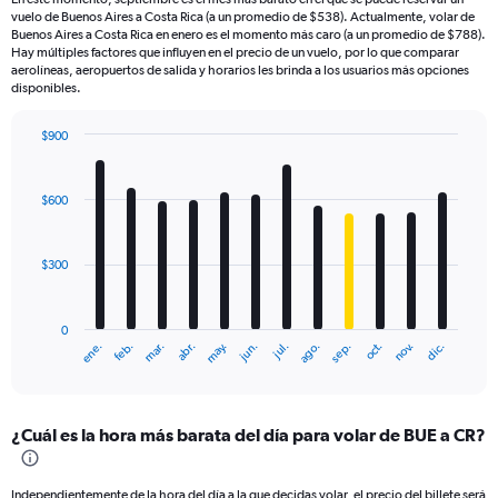
vuelo de Buenos Aires a Costa Rica (a un promedio de $538). Actualmente, volar de
Buenos Aires a Costa Rica en enero es el momento más caro (a un promedio de $788).
Hay múltiples factores que influyen en el precio de un vuelo, por lo que comparar
aerolíneas, aeropuertos de salida y horarios les brinda a los usuarios más opciones
disponibles.
$900
Bar
Chart
graphic.
chart
with
$600
12
bars.
$300
The
chart
has
0
1
ene.
feb.
mar.
abr.
may.
jun.
jul.
ago.
sep.
oct.
nov.
dic.
X
End
of
axis
interactive
displaying
chart
categories.
¿Cuál es la hora más barata del día para volar de BUE a CR?
Range:
12
categories.
Independientemente de la hora del día a la que decidas volar, el precio del billete será