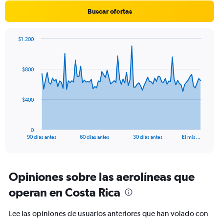
1
Buscar ofertas
Y
axis
displaying
$1.200
Number
Chart
Chart
of
graphic.
with
flights.
91
$800
Range:
data
points.
0
to
2.4.
The
$400
chart
has
1
0
X
End
90 días antes
60 días antes
30 días antes
El mis…
of
axis
interactive
displaying
chart
categories.
Range:
Opiniones sobre las aerolíneas que
91
operan en Costa Rica
categories.
The
chart
Lee las opiniones de usuarios anteriores que han volado con