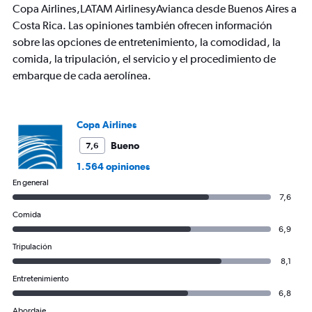
has
Copa Airlines,LATAM AirlinesyAvianca desde Buenos Aires a
1
Costa Rica. Las opiniones también ofrecen información
Y
axis
sobre las opciones de entretenimiento, la comodidad, la
displaying
comida, la tripulación, el servicio y el procedimiento de
values.
embarque de cada aerolínea.
Range:
0
to
1200.
Copa Airlines
Bueno
7,6
1.564 opiniones
En general
7,6
Comida
6,9
Tripulación
8,1
Entretenimiento
6,8
Abordaje