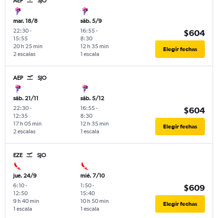
AEP
SJO
mar. 18/8
sáb. 5/9
22:30
-
16:55
-
$604
15:55
8:30
20 h 25 min
12 h 35 min
Elegir fechas
2 escalas
1 escala
AEP
SJO
sáb. 21/11
sáb. 5/12
22:30
-
16:55
-
$604
12:35
8:30
17 h 05 min
12 h 35 min
Elegir fechas
2 escalas
1 escala
EZE
SJO
jue. 24/9
mié. 7/10
6:10
-
1:50
-
$609
12:50
15:40
9 h 40 min
10 h 50 min
Elegir fechas
1 escala
1 escala