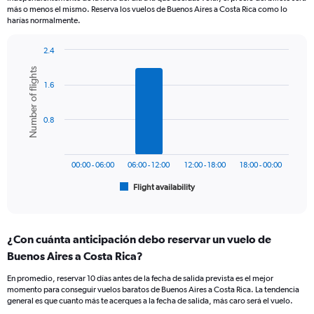
The
más o menos el mismo. Reserva los vuelos de Buenos Aires a Costa Rica como lo
chart
harías normalmente.
has
1
2.4
Y
Bar
Chart
axis
Number of flights
graphic.
chart
displaying
1.6
with
values.
6
bars.
Range:
0.8
0
The
to
chart
900.
has
00:00 - 06:00
06:00 - 12:00
12:00 - 18:00
18:00 - 00:00
1
Flight availability
X
End
of
axis
interactive
displaying
chart
categories.
¿Con cuánta anticipación debo reservar un vuelo de
Range:
Buenos Aires a Costa Rica?
6
categories.
En promedio, reservar 10 días antes de la fecha de salida prevista es el mejor
The
momento para conseguir vuelos baratos de Buenos Aires a Costa Rica. La tendencia
chart
general es que cuanto más te acerques a la fecha de salida, más caro será el vuelo.
has