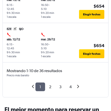
mar. 15/12
mar. 29/12
6:15
-
16:50
-
$654
12:45
5:10
9 h 30 min
9 h 20 min
Elegir fechas
1 escala
1 escala
EZE
SJO
sáb. 12/12
mar. 29/12
6:15
-
16:50
-
$654
12:45
5:10
9 h 30 min
9 h 20 min
Elegir fechas
1 escala
1 escala
Mostrando 1-10 de 36 resultados
Precio más barato
1
2
3
4
El mejor momento para reservar un