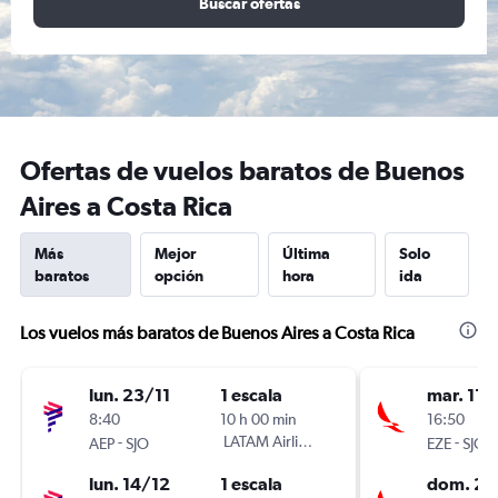
Buscar ofertas
Ofertas de vuelos baratos de Buenos
Aires a Costa Rica
Más
Mejor
Última
Solo
baratos
opción
hora
ida
Los vuelos más baratos de Buenos Aires a Costa Rica
lun. 23/11
1 escala
mar. 11/
8:40
10 h 00 min
16:50
-
LATAM Airlines
-
AEP
SJO
EZE
SJO
lun. 14/12
1 escala
dom. 23