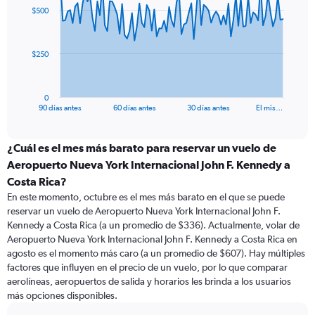
91
$500
data
points.
The
$250
chart
has
1
0
X
End
90 días antes
60 días antes
30 días antes
El mis…
of
axis
interactive
displaying
chart
categories.
¿Cuál es el mes más barato para reservar un vuelo de
Range:
Aeropuerto Nueva York Internacional John F. Kennedy a
91
Costa Rica?
categories.
En este momento, octubre es el mes más barato en el que se puede
The
reservar un vuelo de Aeropuerto Nueva York Internacional John F.
chart
Kennedy a Costa Rica (a un promedio de $336). Actualmente, volar de
has
Aeropuerto Nueva York Internacional John F. Kennedy a Costa Rica en
1
Y
agosto es el momento más caro (a un promedio de $607). Hay múltiples
axis
factores que influyen en el precio de un vuelo, por lo que comparar
displaying
aerolíneas, aeropuertos de salida y horarios les brinda a los usuarios
values.
más opciones disponibles.
Range: