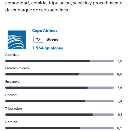
comodidad, comida, tripulación, servicio y procedimiento
of
flights.
de embarque de cada aerolínea.
Range:
0
to
Copa Airlines
15.
Bueno
7,6
1.564 opiniones
Abordaje
7,8
Entretenimiento
6,8
En general
7,6
Confort
7,4
Tripulación
8,1
Comida
6,9