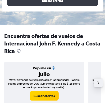
Buscar ofertas
Encuentra ofertas de vuelos de
Internacional John F. Kennedy a Costa
Rica
Popular en
julio
Mayor demanda de vuelos basada en las búsquedas. Posible
Los precio
subida de precios del 20% (aumento potencial de $125 sobre
de precio
el precio promedio de ida y vuelta).
Buscar ofertas