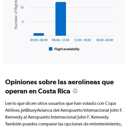
Number of flights
graphic.
chart
displaying
10
with
values.
6
Range:
bars.
0
5
to
The
750.
chart
has
00:00 - 06:00
06:00 - 12:00
12:00 - 18:00
18:00 - 00:00
1
Flight availability
X
End
of
axis
interactive
displaying
chart
categories.
Range:
6
Opiniones sobre las aerolíneas que
categories.
The
operan en Costa Rica
chart
has
Lee lo que dicen otros usuarios que han volado con Copa
1
Y
Airlines,JetBlueyAvianca del Aeropuerto Internacional John F.
axis
Kennedy al Aeropuerto Internacional John F. Kennedy.
displaying
También puedes comparar las opciones de entretenimiento,
Number