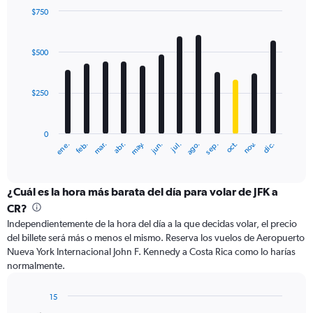
0
$750
to
Bar
Chart
750.
graphic.
chart
with
$500
12
bars.
$250
The
chart
has
0
1
ene.
abr.
jul.
oct.
mar.
jun.
sep.
dic.
feb.
may.
ago.
nov.
X
End
of
axis
interactive
displaying
chart
categories.
¿Cuál es la hora más barata del día para volar de JFK a
Range:
CR?
12
Independientemente de la hora del día a la que decidas volar, el precio
categories.
del billete será más o menos el mismo. Reserva los vuelos de Aeropuerto
The
Nueva York Internacional John F. Kennedy a Costa Rica como lo harías
chart
normalmente.
has
1
Y
15
axis
Bar
Chart