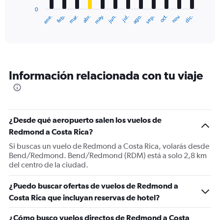
has
0
1
ene.
feb.
mar.
abr.
may.
jun.
jul.
ago.
sep.
oct.
nov.
dic.
X
End
of
axis
interactive
displaying
chart
categories.
Range:
12
Información relacionada con tu viaje
categories.
The
chart
has
1
¿Desde qué aeropuerto salen los vuelos de
Y
Redmond a Costa Rica?
axis
displaying
Si buscas un vuelo de Redmond a Costa Rica, volarás desde
values.
Bend/Redmond. Bend/Redmond (RDM) está a solo 2,8 km
Range:
del centro de la ciudad.
0
to
¿Puedo buscar ofertas de vuelos de Redmond a
1200.
Costa Rica que incluyan reservas de hotel?
¿Cómo busco vuelos directos de Redmond a Costa