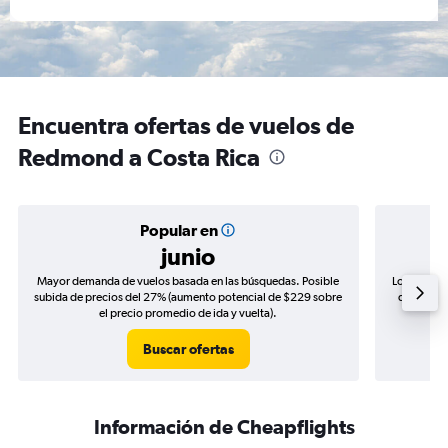
Encuentra ofertas de vuelos de
Redmond a Costa Rica
Popular en
junio
Mayor demanda de vuelos basada en las búsquedas. Posible
Los precio
subida de precios del 27% (aumento potencial de $229 sobre
de precios
el precio promedio de ida y vuelta).
Buscar ofertas
Información de Cheapflights