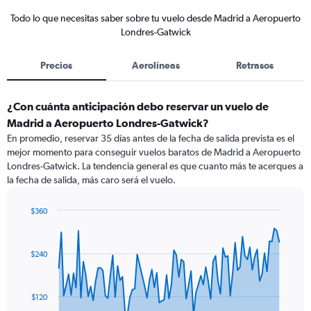
Todo lo que necesitas saber sobre tu vuelo desde Madrid a Aeropuerto
Londres-Gatwick
Precios
Aerolíneas
Retrasos
¿Con cuánta anticipación debo reservar un vuelo de
Madrid a Aeropuerto Londres-Gatwick?
En promedio, reservar 35 días antes de la fecha de salida prevista es el
mejor momento para conseguir vuelos baratos de Madrid a Aeropuerto
Londres-Gatwick. La tendencia general es que cuanto más te acerques a
la fecha de salida, más caro será el vuelo.
$360
Chart
Chart
graphic.
with
91
$240
data
points.
The
$120
chart