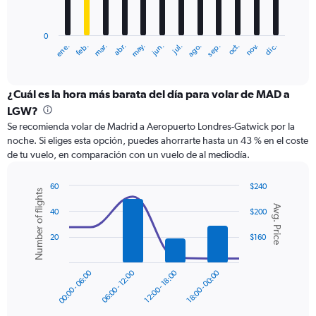
chart
has
0
1
ene.
feb.
mar.
abr.
may.
jun.
jul.
ago.
sep.
oct.
nov.
dic.
X
End
of
axis
interactive
displaying
chart
categories.
¿Cuál es la hora más barata del día para volar de MAD a
Range:
LGW?
12
Se recomienda volar de Madrid a Aeropuerto Londres-Gatwick por la
categories.
noche. Si eliges esta opción, puedes ahorrarte hasta un 43 % en el coste
The
de tu vuelo, en comparación con un vuelo de al mediodía.
chart
has
1
60
$240
Number of flights
Y
Combination
Chart
Avg. Price
graphic.
chart
axis
40
$200
with
displaying
2
20
$160
values.
data
Range:
series.
0
00:00 - 06:00
06:00 - 12:00
12:00 - 18:00
18:00 - 00:00
to
The
300.
chart
has