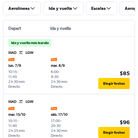
Aerolíneas
Ida y vuelta
Escalas
Aerop
Depart
Ida y vuelta
Ida y vuelta más barata
MAD
LGW
lun. 7/9
mar. 8/9
10:15
-
6:00
-
$85
11:45
9:30
2 h 30 min
2 h 30 min
Elegir fechas
Directo
Directo
MAD
LGW
mar. 13/10
sáb. 17/10
10:15
-
17:00
-
$96
11:40
20:30
2 h 25 min
2 h 30 min
Elegir fechas
Directo
Directo