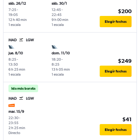
sáb. 26/12
sáb. 30/1
7:25
-
12:45
-
$200
19:05
22:45
12 h 40 min
9 h 00 min
Elegir fechas
1 escala
1 escala
MAD
LGW
jue. 8/10
dom. 11/10
8:25
-
18:20
-
$249
13:50
8:25
6 h 25 min
13 h 05 min
Elegir fechas
1 escala
1 escala
Ida más barata
MAD
LGW
mar. 15/9
22:30
-
$41
23:55
2 h 25 min
Elegir fechas
Directo