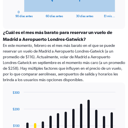
has
1
0
X
End
90 días antes
60 días antes
30 días antes
El mis…
of
axis
interactive
displaying
chart
categories.
¿Cuál es el mes más barato para reservar un vuelo de
Range:
Madrid a Aeropuerto Londres-Gatwick?
91
En este momento, febrero es el mes más barato en el que se puede
categories.
reservar un vuelo de Madrid a Aeropuerto Londres-Gatwick (a un
The
promedio de $116). Actualmente, volar de Madrid a Aeropuerto
chart
Londres-Gatwick en septiembre es el momento más caro (a un promedio
has
de $258). Hay múltiples factores que influyen en el precio de un vuelo,
1
por lo que comparar aerolíneas, aeropuertos de salida y horarios les
Y
brinda a los usuarios más opciones disponibles.
axis
displaying
values.
$300
Range:
Bar
Chart
0
graphic.
chart
with
to
$200
12
360.
bars.
$100
The