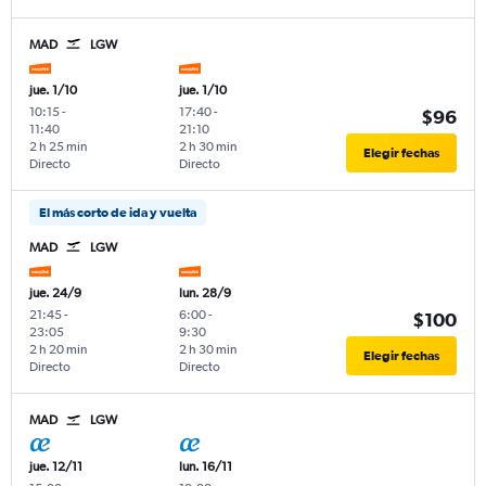
MAD
LGW
jue. 1/10
jue. 1/10
10:15
-
17:40
-
$96
11:40
21:10
2 h 25 min
2 h 30 min
Elegir fechas
Directo
Directo
El más corto de ida y vuelta
MAD
LGW
jue. 24/9
lun. 28/9
21:45
-
6:00
-
$100
23:05
9:30
2 h 20 min
2 h 30 min
Elegir fechas
Directo
Directo
MAD
LGW
jue. 12/11
lun. 16/11