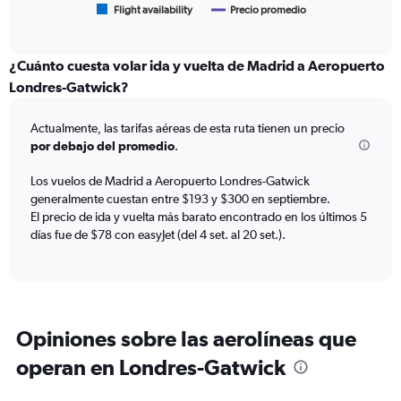
1
Flight availability
Precio promedio
End
of
X
interactive
axis
chart
displaying
¿Cuánto cuesta volar ida y vuelta de Madrid a Aeropuerto
categories.
Londres-Gatwick?
Range:
6
Actualmente, las tarifas aéreas de esta ruta tienen un precio
categories.
The
por debajo del promedio
.
chart
has
Los vuelos de Madrid a Aeropuerto Londres-Gatwick
2
generalmente cuestan entre $193 y $300 en septiembre.
Y
El precio de ida y vuelta más barato encontrado en los últimos 5
axes
días fue de $78 con easyJet (del 4 set. al 20 set.).
displaying
Avg.
Price
and
Number
of
Opiniones sobre las aerolíneas que
flights.
operan en Londres-Gatwick