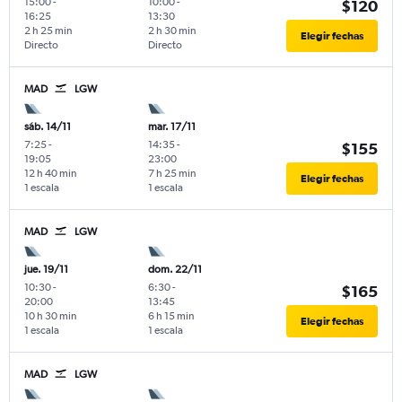
15:00
-
10:00
-
$120
16:25
13:30
2 h 25 min
2 h 30 min
Elegir fechas
Directo
Directo
MAD
LGW
sáb. 14/11
mar. 17/11
7:25
-
14:35
-
$155
19:05
23:00
12 h 40 min
7 h 25 min
Elegir fechas
1 escala
1 escala
MAD
LGW
jue. 19/11
dom. 22/11
10:30
-
6:30
-
$165
20:00
13:45
10 h 30 min
6 h 15 min
Elegir fechas
1 escala
1 escala
MAD
LGW