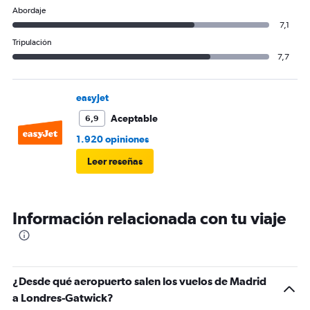
Abordaje
7,1
Tripulación
7,7
easyJet
Aceptable
6,9
1.920 opiniones
Leer reseñas
Información relacionada con tu viaje
¿Desde qué aeropuerto salen los vuelos de Madrid
a Londres-Gatwick?