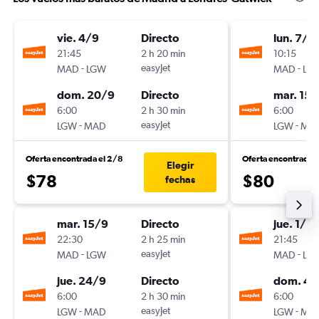
vie. 4/9
Directo
lun. 7/9
21:45
2 h 20 min
10:15
-
easyJet
-
MAD
LGW
MAD
LG
dom. 20/9
Directo
mar. 15/
6:00
2 h 30 min
6:00
-
easyJet
-
LGW
MAD
LGW
MA
Oferta encontrada el 2/8
Oferta encontrada 
Elegir
$78
$80
fechas
mar. 15/9
Directo
jue. 1/10
22:30
2 h 25 min
21:45
-
easyJet
-
MAD
LGW
MAD
LG
jue. 24/9
Directo
dom. 4/
6:00
2 h 30 min
6:00
-
easyJet
-
LGW
MAD
LGW
MA