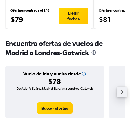
Oferta encontrada el 1/8
Oferta encontrada 
Elegir
$79
$81
fechas
Encuentra ofertas de vuelos de
Madrid a Londres-Gatwick
Vuelo de ida y vuelta desde
$78
De Adolfo Suárez Madrid-Barajas a Londres-Gatwick
Vuelo de
Buscar ofertas