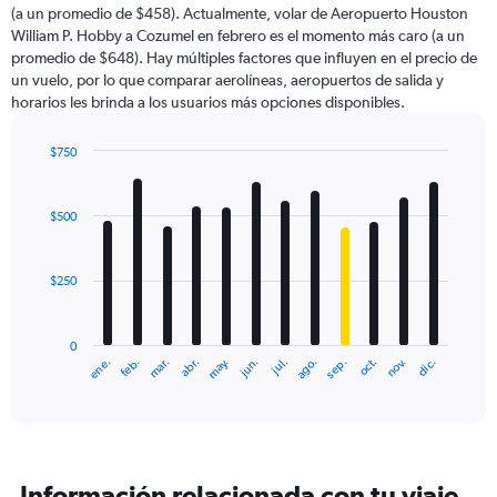
(a un promedio de $458). Actualmente, volar de Aeropuerto Houston
William P. Hobby a Cozumel en febrero es el momento más caro (a un
promedio de $648). Hay múltiples factores que influyen en el precio de
un vuelo, por lo que comparar aerolíneas, aeropuertos de salida y
horarios les brinda a los usuarios más opciones disponibles.
$750
Bar
Chart
graphic.
chart
with
$500
12
bars.
$250
The
chart
has
0
1
ene.
abr.
jul.
oct.
mar.
jun.
sep.
dic.
feb.
may.
ago.
nov.
X
End
of
axis
interactive
displaying
chart
categories.
Range:
12
Información relacionada con tu viaje