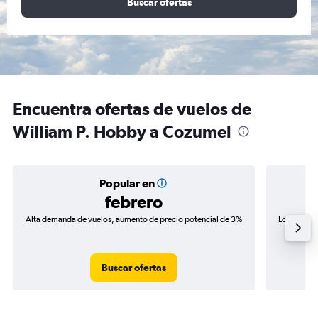
Buscar ofertas
Encuentra ofertas de vuelos de
William P. Hobby a Cozumel
Popular en
febrero
Alta demanda de vuelos, aumento de precio potencial de 3%
Los precio
de precio
Buscar ofertas