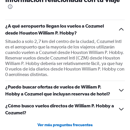
categories.
The
chart
has
1
¿A qué aeropuerto llegan los vuelos a Cozumel
Y
desde Houston William P. Hobby?
axis
displaying
Situado a solo 2,7 km del centro de la ciudad, Cozumel Intl
values.
es el aeropuerto que la mayoría de los viajeros utilizarán
Range:
cuando vuelen a Cozumel desde Houston William P. Hobby.
0
Reservar vuelos desde Cozumel Intl (CZM) desde Houston
to
William P. Hobby debería ser relativamente fácil, ya que hay
750.
0 vuelos de ida diarios desde Houston William P. Hobby con
0 aerolíneas distintas.
¿Puedo buscar ofertas de vuelos de William P.
Hobby a Cozumel que incluyan reservas de hotel?
¿Cómo busco vuelos directos de William P. Hobby a
Cozumel?
Ver más preguntas frecuentes