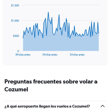
$1.500
Chart
Chart
graphic.
with
85
$1.000
data
points.
The
$500
chart
has
1
0
X
End
84 días antes
54 días antes
24 días antes
of
axis
interactive
displaying
chart
categories.
Range:
85
Preguntas frecuentes sobre volar a
categories.
The
Cozumel
chart
has
1
Y
¿A qué aeropuerto llegan los vuelos a Cozumel?