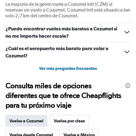
axis
La mayoría de la gente vuela a Cozumel Intl (CZM) si
displaying
reservan un vuelo a Cozumel. Cozumel Intl está situado a tan
values.
solo 2,7 km del centro de Cozumel.
Range:
0
¿Puedo encontrar vuelos más baratos a Cozumel si
to
1500.
no me importa hacer escala?
¿Cuál es el aeropuerto más barato para volar a
Cozumel?
Ver más preguntas frecuentes
Consulta miles de opciones
diferentes que te ofrece Cheapflights
para tu próximo viaje
Vuelos a Cozumel
Vuelos por clase
Vuelos desde Cozumel
Vuelos a México