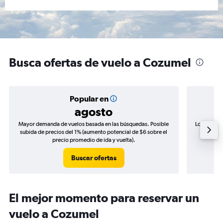
Busca ofertas de vuelo a Cozumel
Popular en
agosto
Mayor demanda de vuelos basada en las búsquedas. Posible
Los precio
subida de precios del 1% (aumento potencial de $6 sobre el
de precio
precio promedio de ida y vuelta).
Buscar ofertas
El mejor momento para reservar un
vuelo a Cozumel