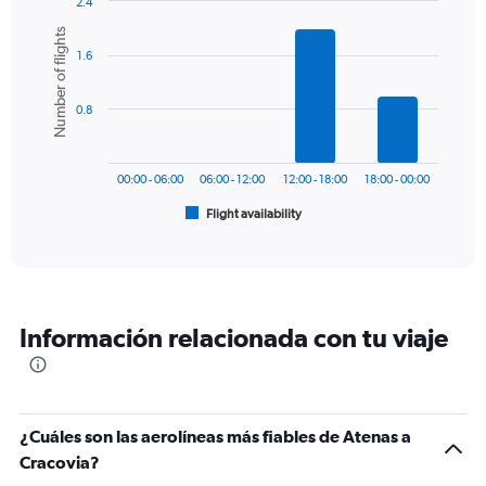
2.4
1
Bar
Chart
Number of flights
Y
graphic.
chart
axis
1.6
with
6
displaying
bars.
values.
0.8
Range:
The
0
chart
to
has
300.
00:00 - 06:00
06:00 - 12:00
12:00 - 18:00
18:00 - 00:00
1
Flight availability
X
End
of
axis
interactive
displaying
chart
categories.
Range:
6
Información relacionada con tu viaje
categories.
The
chart
has
1
¿Cuáles son las aerolíneas más fiables de Atenas a
Y
Cracovia?
axis
displaying