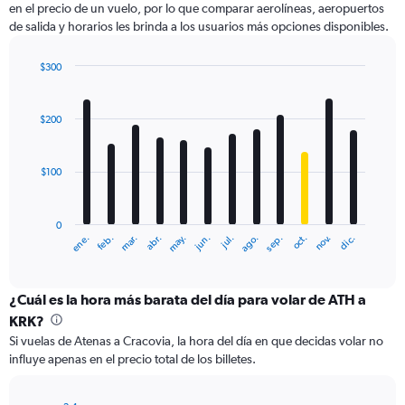
en el precio de un vuelo, por lo que comparar aerolíneas, aeropuertos
1
de salida y horarios les brinda a los usuarios más opciones disponibles.
Y
axis
displaying
$300
values.
Bar
Chart
Range:
graphic.
chart
with
0
$200
12
to
bars.
600.
$100
The
chart
has
0
1
ene.
feb.
mar.
abr.
may.
jun.
jul.
ago.
sep.
oct.
nov.
dic.
X
End
of
axis
interactive
displaying
chart
categories.
¿Cuál es la hora más barata del día para volar de ATH a
Range:
KRK?
12
Si vuelas de Atenas a Cracovia, la hora del día en que decidas volar no
categories.
influye apenas en el precio total de los billetes.
The
chart
has