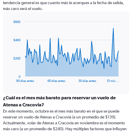
tendencia general es que cuanto más te acerques a la fecha de salida,
más caro será el vuelo.
$600
Chart
Chart
graphic.
with
91
$400
data
points.
The
$200
chart
has
1
0
X
End
90 días antes
60 días antes
30 días antes
El mis…
of
axis
interactive
displaying
chart
categories.
¿Cuál es el mes más barato para reservar un vuelo de
Range:
Atenas a Cracovia?
91
En este momento, octubre es el mes más barato en el que se puede
categories.
reservar un vuelo de Atenas a Cracovia (a un promedio de $139).
The
Actualmente, volar de Atenas a Cracovia en noviembre es el momento
chart
más caro (a un promedio de $240). Hay múltiples factores que influyen
has