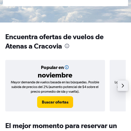
Encuentra ofertas de vuelos de
Atenas a Cracovia
Popular en
noviembre
Mayor demanda de vuelos basada en las búsquedas. Posible
Los precio
subida de precios del 2% (aumento potencial de $4 sobre el
de precio
precio promedio de ida y vuelta).
Buscar ofertas
El mejor momento para reservar un