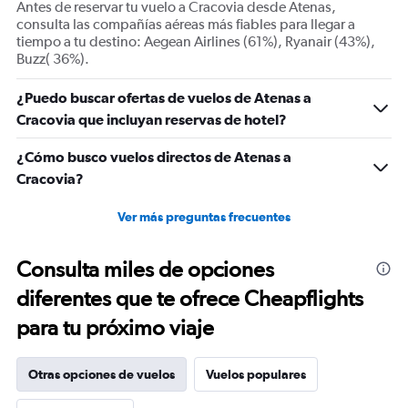
Antes de reservar tu vuelo a Cracovia desde Atenas,
Number
consulta las compañías aéreas más fiables para llegar a
of
tiempo a tu destino: Aegean Airlines (61%), Ryanair (43%),
flights.
Buzz( 36%).
Range:
0
¿Puedo buscar ofertas de vuelos de Atenas a
to
Cracovia que incluyan reservas de hotel?
2.4.
¿Cómo busco vuelos directos de Atenas a
Cracovia?
Ver más preguntas frecuentes
Consulta miles de opciones
diferentes que te ofrece Cheapflights
para tu próximo viaje
Otras opciones de vuelos
Vuelos populares