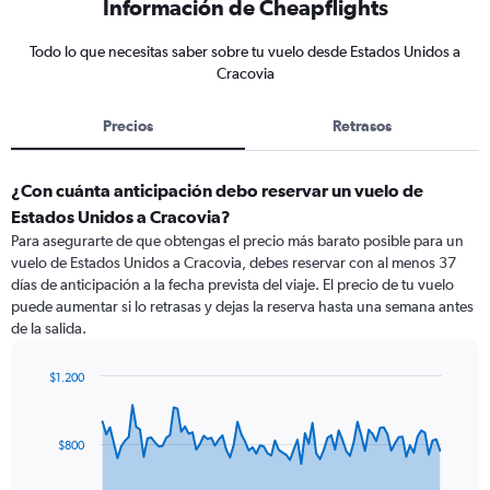
Información de Cheapflights
Todo lo que necesitas saber sobre tu vuelo desde Estados Unidos a
Cracovia
Precios
Retrasos
¿Con cuánta anticipación debo reservar un vuelo de
Estados Unidos a Cracovia?
Para asegurarte de que obtengas el precio más barato posible para un
vuelo de Estados Unidos a Cracovia, debes reservar con al menos 37
días de anticipación a la fecha prevista del viaje. El precio de tu vuelo
puede aumentar si lo retrasas y dejas la reserva hasta una semana antes
de la salida.
$1.200
Chart
Chart
graphic.
with
91
$800
data
points.