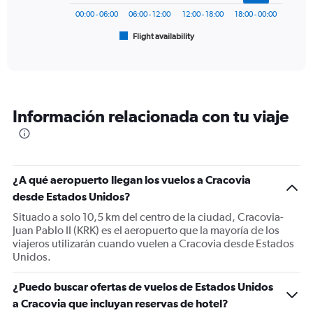
1200.
has
00:00 - 06:00
06:00 - 12:00
12:00 - 18:00
18:00 - 00:00
1
Flight availability
X
End
of
axis
interactive
displaying
chart
categories.
Range:
6
Información relacionada con tu viaje
categories.
The
chart
has
1
¿A qué aeropuerto llegan los vuelos a Cracovia
Y
desde Estados Unidos?
axis
displaying
Situado a solo 10,5 km del centro de la ciudad, Cracovia-
Number
Juan Pablo II (KRK) es el aeropuerto que la mayoría de los
of
viajeros utilizarán cuando vuelen a Cracovia desde Estados
flights.
Unidos.
Range:
0
¿Puedo buscar ofertas de vuelos de Estados Unidos
to
a Cracovia que incluyan reservas de hotel?
2.4.