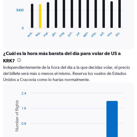
$400
The
chart
has
0
1
ene.
feb.
mar.
abr.
may.
jun.
jul.
ago.
sep.
oct.
nov.
dic.
X
End
of
axis
interactive
displaying
chart
categories.
¿Cuál es la hora más barata del día para volar de US a
Range:
KRK?
12
Independientemente de la hora del día a la que decidas volar, el precio
categories.
del billete será más o menos el mismo. Reserva los vuelos de Estados
The
Unidos a Cracovia como lo harías normalmente.
chart
has
1
2.4
Y
Bar
Chart
Number of flights
graphic.
chart
axis
1.6
with
displaying
6
values.
bars.
Range:
0.8
0
The
to
chart