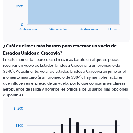
The
$400
chart
has
1
0
X
End
90 días antes
60 días antes
30 días antes
El mis…
of
axis
interactive
displaying
chart
categories.
¿Cuál es el mes más barato para reservar un vuelo de
Range:
Estados Unidos a Cracovia?
91
En este momento, febrero es el mes más barato en el que se puede
categories.
reservar un vuelo de Estados Unidos a Cracovia (a un promedio de
The
$540). Actualmente, volar de Estados Unidos a Cracovia en junio es el
chart
momento más caro (a un promedio de $984). Hay múltiples factores
has
que influyen en el precio de un vuelo, por lo que comparar aerolíneas,
1
aeropuertos de salida y horarios les brinda a los usuarios más opciones
Y
disponibles.
axis
displaying
values.
$1.200
Range:
Bar
Chart
0
graphic.
chart
with
to
$800
12
1200.
bars.