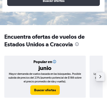
Buscar ofertas
Encuentra ofertas de vuelos de
Estados Unidos a Cracovia
Popular en
junio
Mayor demanda de vuelos basada en las búsquedas. Posible
Los precio
subida de precios del 23% (aumento potencial de $188 sobre
de precios
el precio promedio de ida y vuelta).
Buscar ofertas