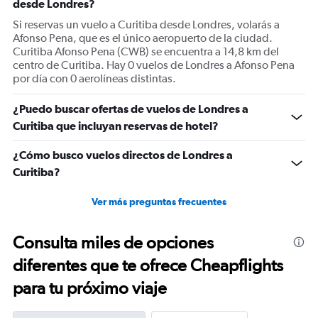
desde Londres?
axis
displaying
Si reservas un vuelo a Curitiba desde Londres, volarás a
values.
Afonso Pena, que es el único aeropuerto de la ciudad.
Range:
Curitiba Afonso Pena (CWB) se encuentra a 14,8 km del
0
centro de Curitiba. Hay 0 vuelos de Londres a Afonso Pena
to
por día con 0 aerolíneas distintas.
2400.
¿Puedo buscar ofertas de vuelos de Londres a
Curitiba que incluyan reservas de hotel?
¿Cómo busco vuelos directos de Londres a
Curitiba?
Ver más preguntas frecuentes
Consulta miles de opciones
diferentes que te ofrece Cheapflights
para tu próximo viaje