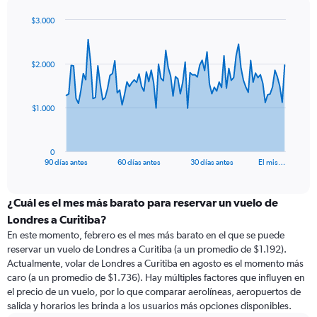
$3.000
Chart
Chart
graphic.
with
91
$2.000
data
points.
The
$1.000
chart
has
1
0
X
End
90 días antes
60 días antes
30 días antes
El mis…
of
axis
interactive
displaying
chart
categories.
¿Cuál es el mes más barato para reservar un vuelo de
Range:
Londres a Curitiba?
91
En este momento, febrero es el mes más barato en el que se puede
categories.
reservar un vuelo de Londres a Curitiba (a un promedio de $1.192).
The
Actualmente, volar de Londres a Curitiba en agosto es el momento más
chart
caro (a un promedio de $1.736). Hay múltiples factores que influyen en
has
el precio de un vuelo, por lo que comparar aerolíneas, aeropuertos de
1
salida y horarios les brinda a los usuarios más opciones disponibles.
Y