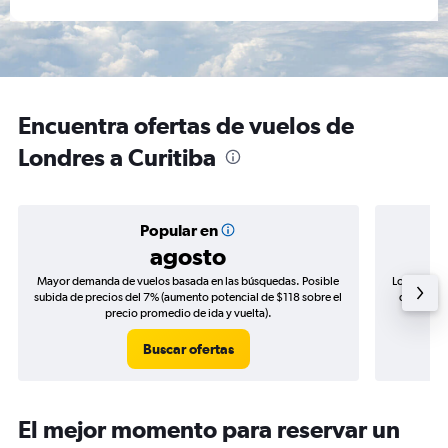
Encuentra ofertas de vuelos de
Londres a Curitiba
Popular en
agosto
Mayor demanda de vuelos basada en las búsquedas. Posible
Los precio
subida de precios del 7% (aumento potencial de $118 sobre el
de precio
precio promedio de ida y vuelta).
Buscar ofertas
El mejor momento para reservar un