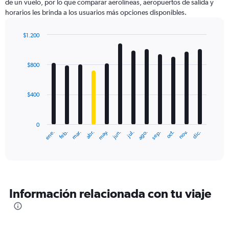
de un vuelo, por lo que comparar aerolíneas, aeropuertos de salida y
horarios les brinda a los usuarios más opciones disponibles.
$1.200
Bar
Chart
graphic.
chart
with
$800
12
bars.
$400
The
chart
has
0
1
ene.
feb.
mar.
abr.
may.
jun.
jul.
ago.
sep.
oct.
nov.
dic.
X
End
of
axis
interactive
displaying
chart
categories.
Range:
12
Información relacionada con tu viaje
categories.
The
chart
has