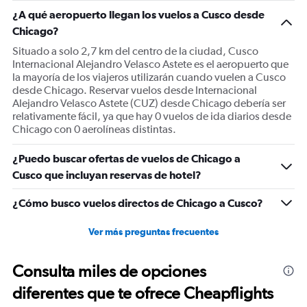
1
¿A qué aeropuerto llegan los vuelos a Cusco desde
Y
Chicago?
axis
displaying
Situado a solo 2,7 km del centro de la ciudad, Cusco
values.
Internacional Alejandro Velasco Astete es el aeropuerto que
Range:
la mayoría de los viajeros utilizarán cuando vuelen a Cusco
0
desde Chicago. Reservar vuelos desde Internacional
to
Alejandro Velasco Astete (CUZ) desde Chicago debería ser
1200.
relativamente fácil, ya que hay 0 vuelos de ida diarios desde
Chicago con 0 aerolíneas distintas.
¿Puedo buscar ofertas de vuelos de Chicago a
Cusco que incluyan reservas de hotel?
¿Cómo busco vuelos directos de Chicago a Cusco?
Ver más preguntas frecuentes
Consulta miles de opciones
diferentes que te ofrece Cheapflights