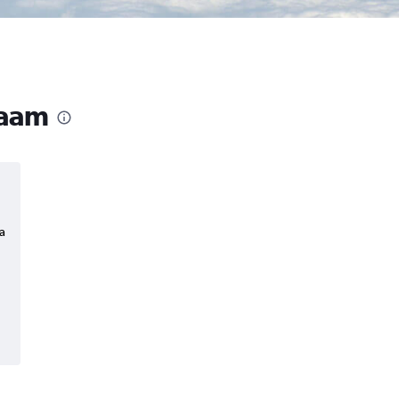
laam
a