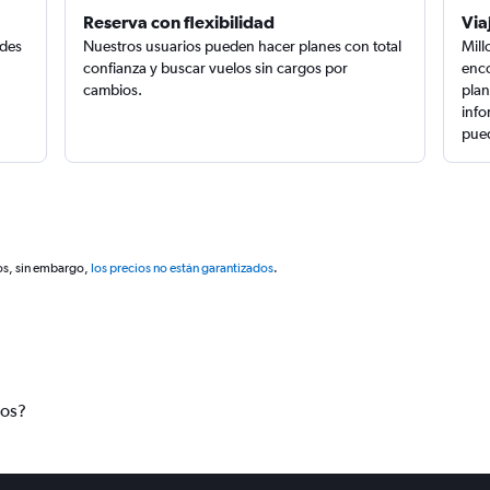
Reserva con flexibilidad
Via
edes
Nuestros usuarios pueden hacer planes con total
Mill
confianza y buscar vuelos sin cargos por
enco
cambios.
plan
info
pued
os, sin embargo,
los precios no están garantizados
.
tos?