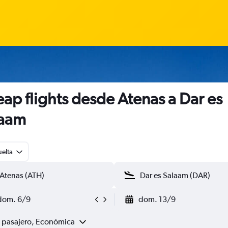
ap flights desde Atenas a Dar es
laam
uelta
dom. 6/9
dom. 13/9
1 pasajero, Económica