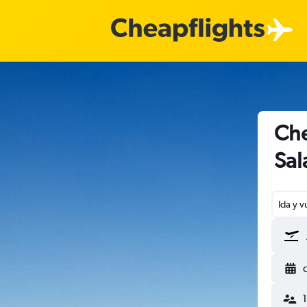
Che
Sa
Ida y v