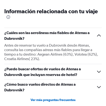
Range:
6
Información relacionada con tu viaje
categories.
The
chart
has
1
¿Cuáles son las aerolíneas más fiables de Atenas a
Y
Dubrovnik?
axis
displaying
Antes de reservar tu vuelo a Dubrovnik desde Atenas,
Number
consulta las compañías aéreas más fiables para llegar a
of
tiempo a tu destino: Aegean Airlines (63%), Volotea (62%),
flights.
Croatia Airlines( 23%).
Range:
0
¿Puedo buscar ofertas de vuelos de Atenas a
to
Dubrovnik que incluyan reservas de hotel?
9.
¿Cómo busco vuelos directos de Atenas a
Dubrovnik?
Ver más preguntas frecuentes