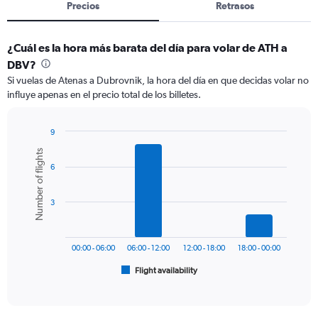
Precios
Retrasos
¿Cuál es la hora más barata del día para volar de ATH a
DBV?
Si vuelas de Atenas a Dubrovnik, la hora del día en que decidas volar no
influye apenas en el precio total de los billetes.
9
Bar
Chart
Number of flights
graphic.
chart
6
with
6
bars.
3
The
chart
has
00:00 - 06:00
06:00 - 12:00
12:00 - 18:00
18:00 - 00:00
1
Flight availability
X
End
of
axis
interactive
displaying
chart
categories.