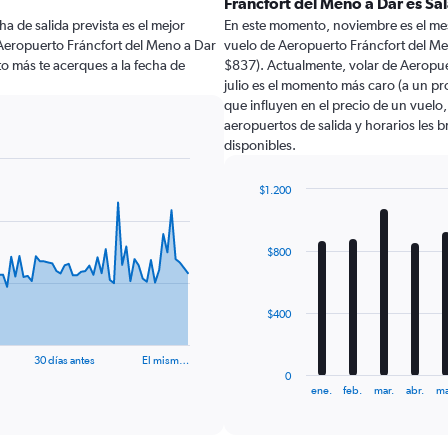
Fráncfort del Meno a Dar es S
a de salida prevista es el mejor
En este momento, noviembre es el mes
Aeropuerto Fráncfort del Meno a Dar
vuelo de Aeropuerto Fráncfort del Me
o más te acerques a la fecha de
$837). Actualmente, volar de Aeropue
julio es el momento más caro (a un pr
que influyen en el precio de un vuelo
aeropuertos de salida y horarios les 
disponibles.
$1.200
Bar
Chart
graphic.
chart
with
$800
12
bars.
The
$400
chart
has
30 días antes
El mism…
1
0
X
End
ene.
feb.
mar.
abr.
ma
of
axis
interactive
displaying
chart
categories.