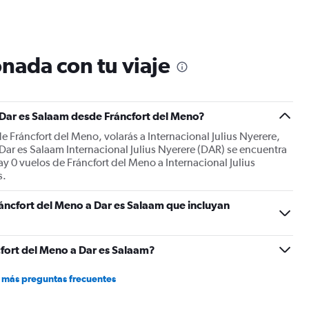
Range:
12
categories.
The
nada con tu viaje
chart
has
1
Y
 Dar es Salaam desde Fráncfort del Meno?
axis
displaying
e Fráncfort del Meno, volarás a Internacional Julius Nyerere,
values.
 Dar es Salaam Internacional Julius Nyerere (DAR) se encuentra
Range:
y 0 vuelos de Fráncfort del Meno a Internacional Julius
0
s.
to
1200.
áncfort del Meno a Dar es Salaam que incluyan
fort del Meno a Dar es Salaam?
 más preguntas frecuentes