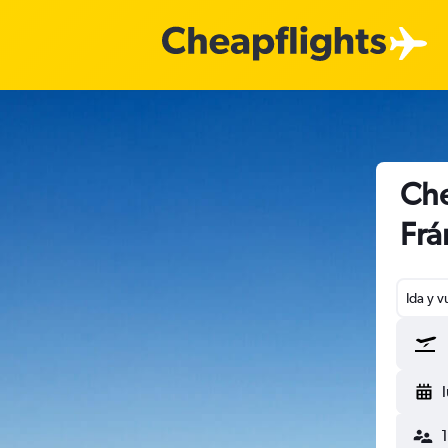
Che
Frá
Ida y v