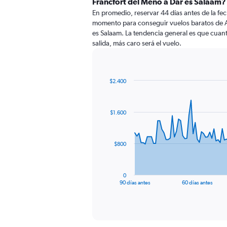
Fráncfort del Meno a Dar es Salaam?
En promedio, reservar 44 días antes de la fech
momento para conseguir vuelos baratos de 
es Salaam. La tendencia general es que cuant
salida, más caro será el vuelo.
$2.400
Chart
Chart
graphic.
with
91
$1.600
data
points.
The
$800
chart
has
1
0
X
End
90 días antes
60 días antes
of
axis
interactive
displaying
chart
categories.
Range: