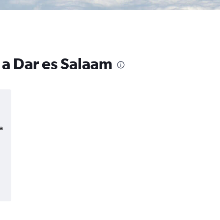
 a Dar es Salaam
a