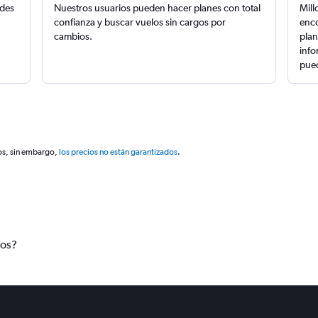
edes
Nuestros usuarios pueden hacer planes con total
Mill
confianza y buscar vuelos sin cargos por
enco
cambios.
plan
info
pued
os, sin embargo,
los precios no están garantizados
.
tos?