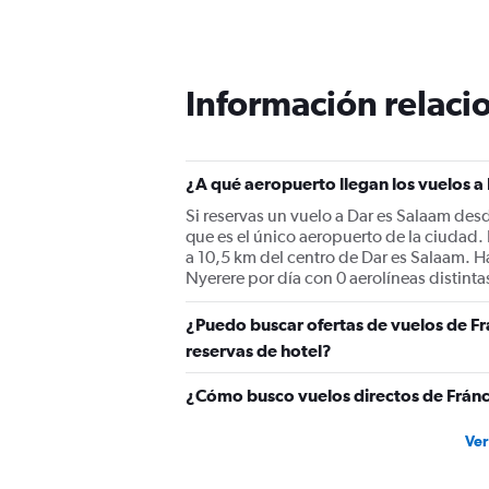
91
categories.
The
chart
has
Información relacio
1
Y
axis
displaying
¿A qué aeropuerto llegan los vuelos a
values.
Range:
Si reservas un vuelo a Dar es Salaam desd
0
que es el único aeropuerto de la ciudad.
to
a 10,5 km del centro de Dar es Salaam. Ha
2400.
Nyerere por día con 0 aerolíneas distinta
¿Puedo buscar ofertas de vuelos de Fr
reservas de hotel?
¿Cómo busco vuelos directos de Fránc
Ver