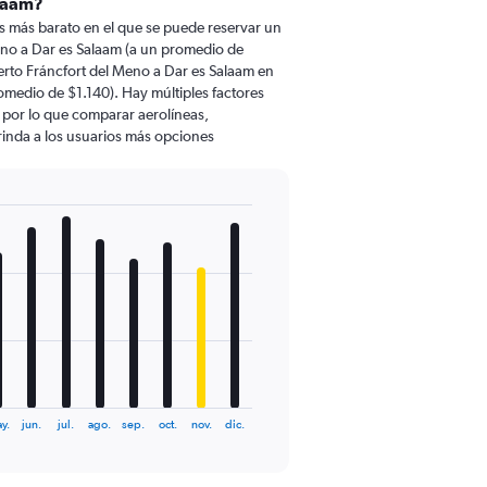
alaam?
 más barato en el que se puede reservar un
no a Dar es Salaam (a un promedio de
rto Fráncfort del Meno a Dar es Salaam en
omedio de $1.140). Hay múltiples factores
, por lo que comparar aerolíneas,
brinda a los usuarios más opciones
y.
jun.
jul.
ago.
sep.
oct.
nov.
dic.