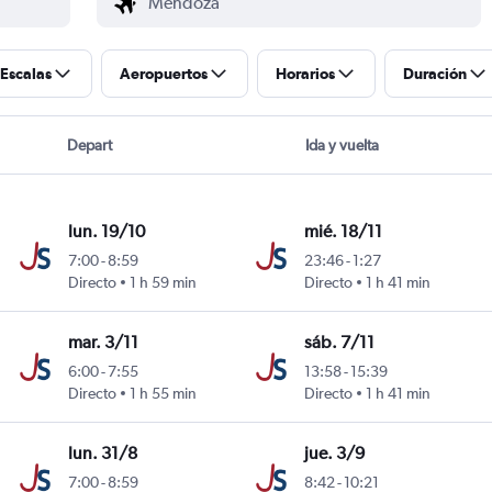
Escalas
Aeropuertos
Horarios
Duración
Depart
Ida y vuelta
lun. 19/10
mié. 18/11
7:00
-
8:59
23:46
-
1:27
ini
Directo
1 h 59 min
Directo
1 h 41 min
mar. 3/11
sáb. 7/11
6:00
-
7:55
13:58
-
15:39
ini
Directo
1 h 55 min
Directo
1 h 41 min
lun. 31/8
jue. 3/9
7:00
-
8:59
8:42
-
10:21