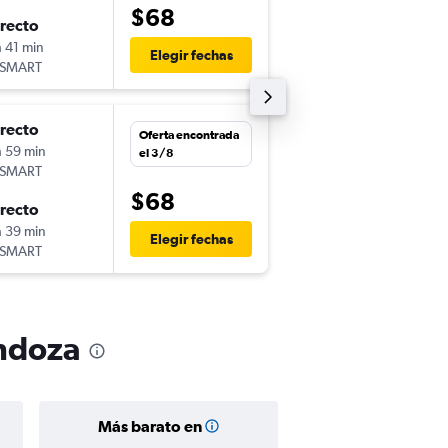
$68
irecto
mar. 10/11
h 41 min
12:55
Elegir fechas
tSMART
-
MDZ
AEP
irecto
mar. 8/9
Oferta encontrada
h 59 min
9:15
el 3/8
tSMART
-
EZE
MDZ
$68
irecto
mar. 15/9
h 39 min
22:19
Elegir fechas
tSMART
-
MDZ
EZE
endoza
Más barato en
Precio prom