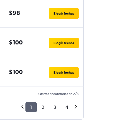
$98
Elegir fechas
$100
Elegir fechas
$100
Elegir fechas
Ofertas encontradas en 2/8
1
2
3
4