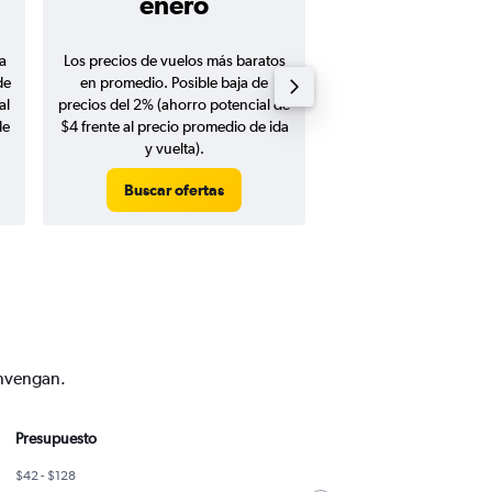
enero
$87
a
Los precios de vuelos más baratos
Promedio de vuelos de 
de
en promedio. Posible baja de
en agosto 20
al
precios del 2% (ahorro potencial de
de
$4 frente al precio promedio de ida
y vuelta).
Buscar ofertas
Buscar ofert
onvengan.
Presupuesto
$42 - $128