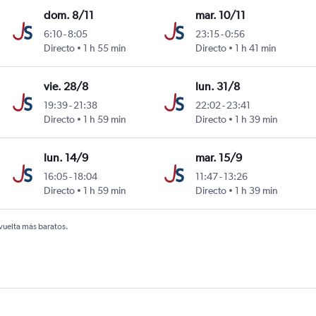
dom. 8/11
mar. 10/11
6:10
-
8:05
23:15
-
0:56
y
Directo
1 h 55 min
Directo
1 h 41 min
vie. 28/8
lun. 31/8
19:39
-
21:38
22:02
-
23:41
y
Directo
1 h 59 min
Directo
1 h 39 min
lun. 14/9
mar. 15/9
16:05
-
18:04
11:47
-
13:26
y
Directo
1 h 59 min
Directo
1 h 39 min
 vuelta más baratos.