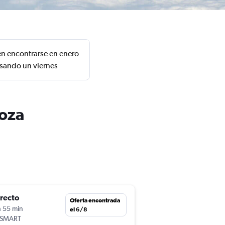
en encontrarse en enero
esando un viernes
doza
irecto
mar. 10/11
Oferta encontrada
h 55 min
7:10
el 6/8
tSMART
-
AEP
MDZ