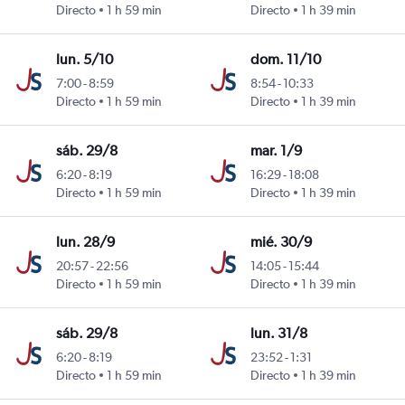
ini
Directo
1 h 59 min
Directo
1 h 39 min
lun. 5/10
dom. 11/10
7:00
-
8:59
8:54
-
10:33
ini
Directo
1 h 59 min
Directo
1 h 39 min
sáb. 29/8
mar. 1/9
6:20
-
8:19
16:29
-
18:08
ini
Directo
1 h 59 min
Directo
1 h 39 min
lun. 28/9
mié. 30/9
20:57
-
22:56
14:05
-
15:44
y
Directo
1 h 59 min
Directo
1 h 39 min
sáb. 29/8
lun. 31/8
6:20
-
8:19
23:52
-
1:31
ini
Directo
1 h 59 min
Directo
1 h 39 min