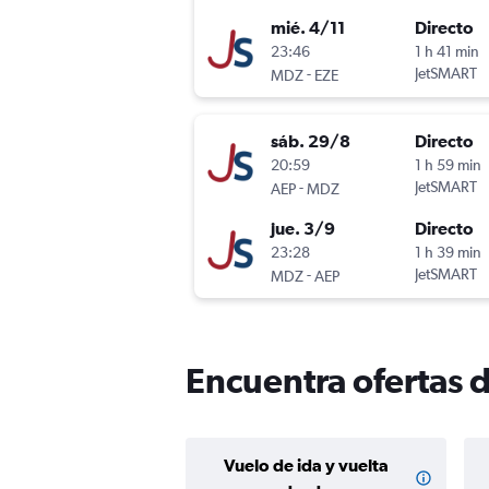
mié. 4/11
Directo
23:46
1 h 41 min
-
JetSMART
MDZ
EZE
sáb. 29/8
Directo
20:59
1 h 59 min
-
JetSMART
AEP
MDZ
jue. 3/9
Directo
23:28
1 h 39 min
-
JetSMART
MDZ
AEP
Encuentra ofertas 
Vuelo de ida y vuelta