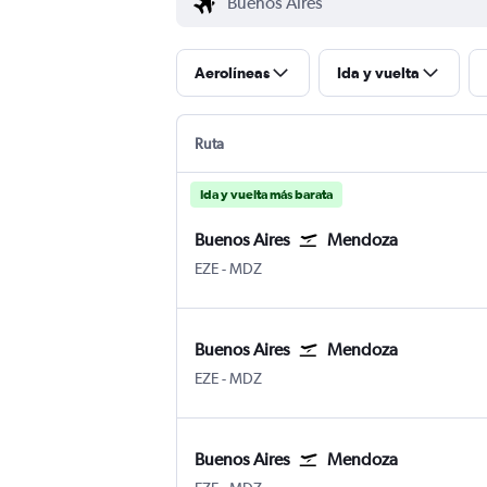
Aerolíneas
Ida y vuelta
Ruta
Ida y vuelta más barata
Buenos Aires
Mendoza
Buenos Aires Internacional Ministro Pistar
Mendoza El Plumerillo
EZE
-
MDZ
Buenos Aires
Mendoza
Buenos Aires Internacional Ministro Pistar
Mendoza El Plumerillo
EZE
-
MDZ
Buenos Aires
Mendoza