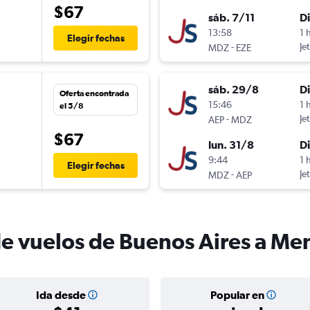
$67
sáb. 7/11
D
13:58
1 
Elegir fechas
-
Je
MDZ
EZE
sáb. 29/8
D
Oferta encontrada
15:46
1 
el 5/8
-
Je
AEP
MDZ
$67
lun. 31/8
D
9:44
1 
Elegir fechas
-
Je
MDZ
AEP
de vuelos de Buenos Aires a M
Ida desde
Popular en