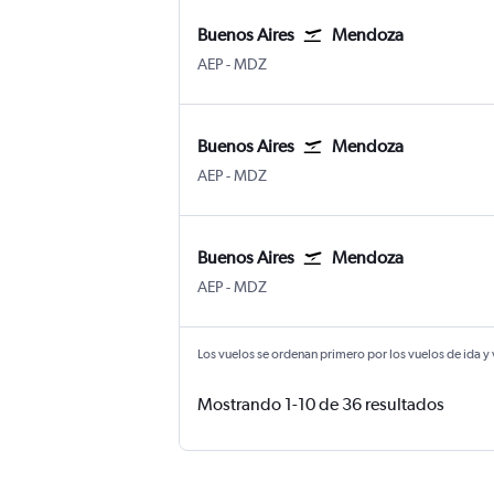
Buenos Aires
Mendoza
Buenos Aires Aeroparque Jorge Newber
Mendoza El Plumerillo
AEP
-
MDZ
Buenos Aires
Mendoza
Buenos Aires Aeroparque Jorge Newber
Mendoza El Plumerillo
AEP
-
MDZ
Buenos Aires
Mendoza
Buenos Aires Aeroparque Jorge Newber
Mendoza El Plumerillo
AEP
-
MDZ
Los vuelos se ordenan primero por los vuelos de ida y
Mostrando 1-10 de 36 resultados