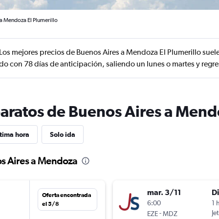
a Mendoza El Plumerillo
Los mejores precios de Buenos Aires a Mendoza El Plumerillo suel
ndo con 78 días de anticipación, saliendo un lunes o martes y regr
baratos de Buenos Aires a Men
tima hora
Solo ida
os Aires a Mendoza
mar. 3/11
D
Oferta encontrada
6:00
1 
el 5/8
-
Je
EZE
MDZ