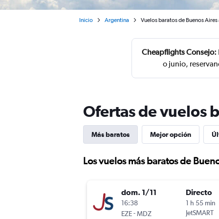
Inicio
Argentina
Vuelos baratos de Buenos Aires 
Cheapflights Consejo:
o junio, reserva
Ofertas de vuelos 
Más baratos
Mejor opción
Úl
Los vuelos más baratos de Buen
dom. 1/11
Directo
16:38
1 h 55 min
-
JetSMART
EZE
MDZ