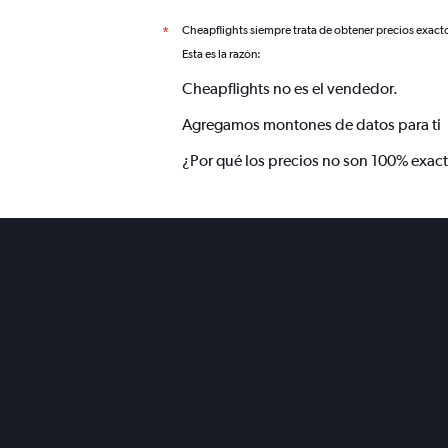
Cheapflights siempre trata de obtener precios exact
*
Esta es la razón:
Cheapflights no es el vendedor.
Agregamos montones de datos para ti
¿Por qué los precios no son 100% exac