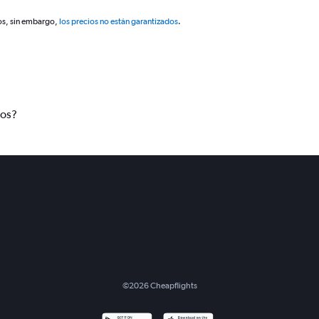
os, sin embargo,
los precios no están garantizados
.
tos?
©
2026
Cheapflights