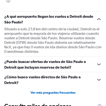
The
chart
has
1
¿A qué aeropuerto llegan los vuelos a Detroit desde
Y
São Paulo?
axis
displaying
Situado a solo 27,8 km del centro de la ciudad, Detroit es el
values.
aeropuerto que la mayoría de los viajeros utilizarán cuando
Range:
vuelen a Detroit desde São Paulo. Reservar vuelos desde
0
Detroit (DTW) desde São Paulo debería ser relativamente
to
fácil, ya que hay 0 vuelos de ida diarios desde São Paulo con
1500.
0 aerolíneas distintas.
¿Puedo buscar ofertas de vuelos de São Paulo a
Detroit que incluyan reservas de hotel?
¿Cómo busco vuelos directos de São Paulo a
Detroit?
Ver más preguntas frecuentes