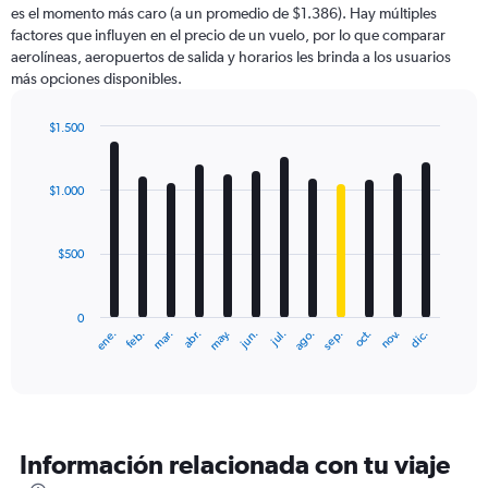
es el momento más caro (a un promedio de $1.386). Hay múltiples
has
factores que influyen en el precio de un vuelo, por lo que comparar
1
aerolíneas, aeropuertos de salida y horarios les brinda a los usuarios
Y
más opciones disponibles.
axis
displaying
values.
$1.500
Range:
Bar
Chart
0
graphic.
chart
with
to
$1.000
12
1800.
bars.
$500
The
chart
has
0
1
ene.
feb.
mar.
abr.
may.
jun.
jul.
ago.
sep.
oct.
nov.
dic.
X
End
of
axis
interactive
displaying
chart
categories.
Range:
12
Información relacionada con tu viaje
categories.