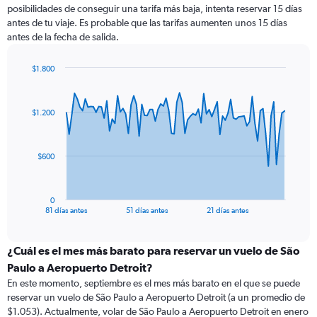
posibilidades de conseguir una tarifa más baja, intenta reservar 15 días
antes de tu viaje. Es probable que las tarifas aumenten unos 15 días
antes de la fecha de salida.
$1.800
Chart
Chart
graphic.
with
82
$1.200
data
points.
The
$600
chart
has
1
0
X
End
81 días antes
51 días antes
21 días antes
of
axis
interactive
displaying
chart
categories.
¿Cuál es el mes más barato para reservar un vuelo de São
Range:
Paulo a Aeropuerto Detroit?
82
En este momento, septiembre es el mes más barato en el que se puede
categories.
reservar un vuelo de São Paulo a Aeropuerto Detroit (a un promedio de
The
$1.053). Actualmente, volar de São Paulo a Aeropuerto Detroit en enero
chart