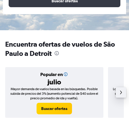
Buscar ofertas
Encuentra ofertas de vuelos de São
Paulo a Detroit
Popular en
julio
Mayor demanda de vuelos basada en las búsquedas. Posible
Los precio
subida de precios del 3% (aumento potencial de $40 sobre el
de precio
precio promedio de ida y vuelta).
Buscar ofertas