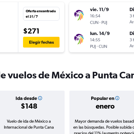
vie. 11/9
D
Oferta encontrada
16:54
3 
el 31/7
-
Ar
CUN
PUJ
$271
lun. 14/9
D
14:55
3 
Elegir fechas
-
Ar
PUJ
CUN
de vuelos de México a Punta Ca
Ida desde
Popular en
$148
enero
Vuelo de ida de México a
Mayor demanda de vuelos basad
Internacional de Punta Cana
en las búsquedas. Posible subida 
precios del 11% (aumento potenci