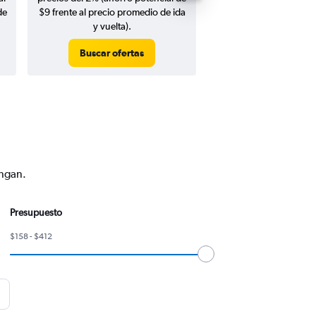
de
$9 frente al precio promedio de ida
y vuelta).
Buscar ofertas
Buscar ofert
engan.
Presupuesto
$158 - $412