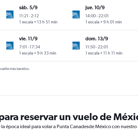
sáb. 5/9
jue. 10/9
11:21
-
2:12
14:00
-
22:01
1 escala
13 h 51 min
1 escala
9 h 01 min
vie. 11/9
dom. 13/9
7:01
-
17:34
11:50
-
22:01
1 escala
9 h 33 min
1 escala
11 h 11 min
 vuelta más baratos.
ara reservar un vuelo de Méxi
 la época ideal para volar a Punta Canadesde México con nuestro 