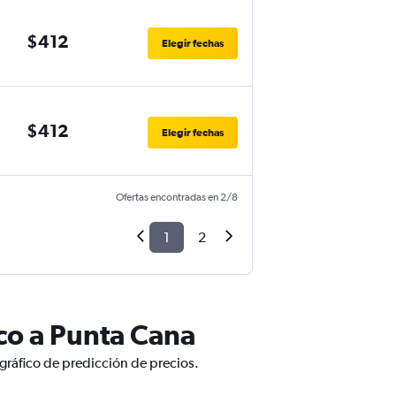
$412
Elegir fechas
$412
Elegir fechas
Ofertas encontradas en 2/8
1
2
co a Punta Cana
gráfico de predicción de precios.