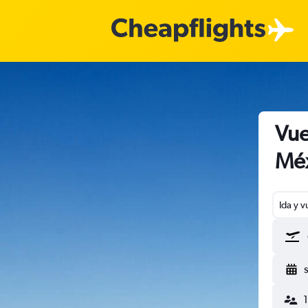
Vue
Méx
Ida y v