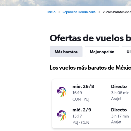
Inicio
República Dominicana
Vuelos baratos de 
Ofertas de vuelos 
Más baratos
Mejor opción
Úl
Los vuelos más baratos de Méxi
mié. 26/8
Directo
16:19
3 h 06 min
-
Arajet
CUN
PUJ
mié. 2/9
Directo
13:17
3 h 17 min
-
Arajet
PUJ
CUN