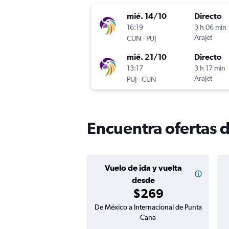
mié. 14/10
Directo
16:19
3 h 06 min
-
Arajet
CUN
PUJ
mié. 21/10
Directo
13:17
3 h 17 min
-
Arajet
PUJ
CUN
Encuentra ofertas 
Vuelo de ida y vuelta
desde
$269
De México a Internacional de Punta
Cana