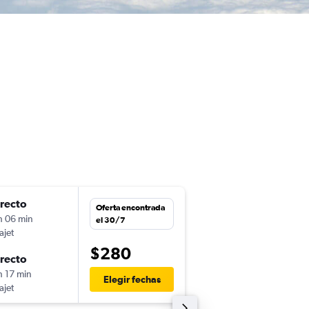
irecto
jue. 27/8
Oferta encontrada
h 06 min
12:35
el 30/7
ajet
-
CUN
PUJ
$280
irecto
jue. 3/9
h 17 min
9:18
Elegir fechas
ajet
-
PUJ
CUN