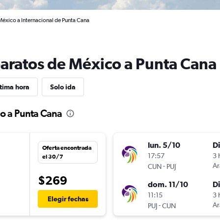
México a Internacional de Punta Cana
baratos de México a Punta Cana
tima hora
Solo ida
co a Punta Cana
lun. 5/10
D
Oferta encontrada
17:57
3 
el 30/7
-
Ar
CUN
PUJ
$269
dom. 11/10
D
11:15
3 
Elegir fechas
-
Ar
PUJ
CUN